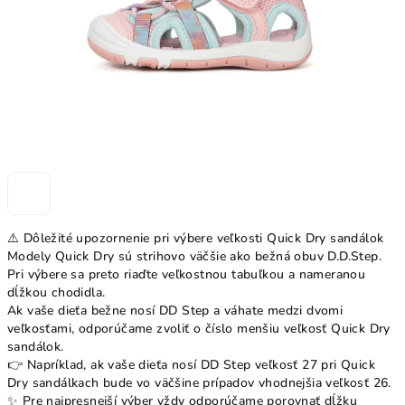
⚠️ Dôležité upozornenie pri výbere veľkosti Quick Dry sandálok
Modely Quick Dry sú strihovo väčšie ako bežná obuv D.D.Step.
Pri výbere sa preto riaďte veľkostnou tabuľkou a nameranou
dĺžkou chodidla.
Ak vaše dieťa bežne nosí DD Step a váhate medzi dvomi
veľkosťami, odporúčame zvoliť o číslo menšiu veľkosť Quick Dry
sandálok.
👉 Napríklad, ak vaše dieťa nosí DD Step veľkosť 27 pri Quick
Dry sandálkach bude vo väčšine prípadov vhodnejšia veľkosť 26.
✨ Pre najpresnejší výber vždy odporúčame porovnať dĺžku