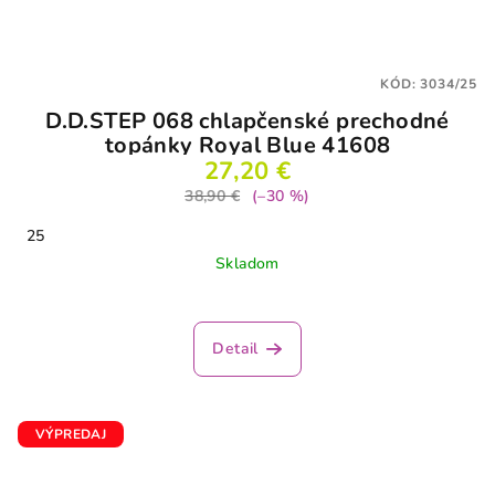
KÓD:
3034/25
D.D.STEP 068 chlapčenské prechodné
topánky Royal Blue 41608
27,20 €
38,90 €
(–30 %)
25
Skladom
Detail
VÝPREDAJ