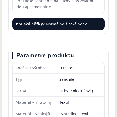
Praktické zapínanie na suchý zips zvládnu
deti aj samostatne.
Pre aké nôžky?
Normálne široké nohy
Parametre produktu
Značka / výrobca
D.D.Step
Typ
Sandále
Farba
Baby Pink (ružová)
Materiál – vnútorný
Textil
Materiál – vonkajší
Syntetika / Textil