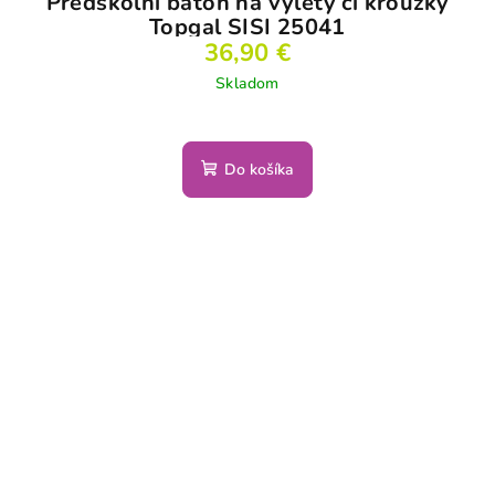
Předškolní batoh na výlety či kroužky
Topgal SISI 25041
36,90 €
Skladom
Do košíka