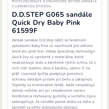
RÝCHLOSCHNÚCE A ODĽAHČENÉ DETSKÉ SANDÁLE
S UZAVRETOU ŠPIČKOU
D.D.STEP G065 sandále
Quick Dry Baby Pink
61599F
Detské sandále D.D.Step G065 vo farebnom
vyhotovení Baby Pink sú navrhnuté pre aktívne
letné dni plné hier. Vďaka špeciálnej technológii
Quick Dry sú vyrobené z materiálov, ktoré
neabsorbujú vodu a extrémne rýchlo schnú, čo z
nich robí ideálnu obuv k bazénu, jazeru či na
pláž. Uzavretá špička poskytuje potrebnú
ochranu detským prstom pri behu a zakopnutí.
Topánky sú mimoriadne ľahké, takže nezaťažujú
detskú nožičku ani pri celodennom nosení.
Kombinácia sťahovacej gumičky a suchého zipsu
zabezpečuje, že sandále pevne sedia na nohe a
zároveň sa veľmi jednoducho obúvajú.