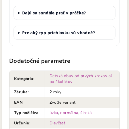
Dajú sa sandále prať v práčke?
Pre aký typ priehlavku sú vhodné?
Dodatočné parametre
Detská obuv od prvých krokov až
Kategória
:
po školákov
Záruka
:
2 roky
EAN
:
Zvoľte variant
Typ nožičky
:
úzka
,
normálna
,
široká
Určenie
:
Dievčatá