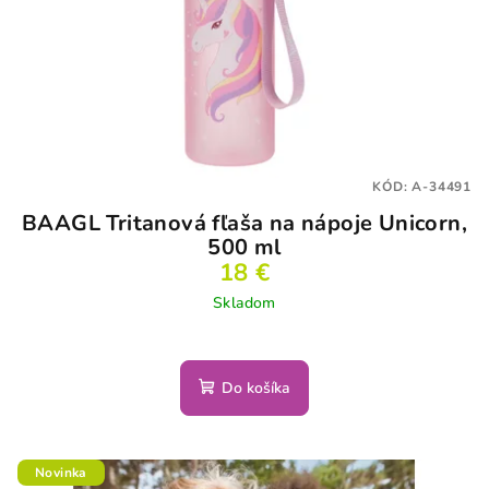
KÓD:
A-34491
BAAGL Tritanová fľaša na nápoje Unicorn,
500 ml
18 €
Skladom
Do košíka
Novinka