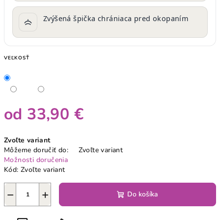
Zvýšená špička chrániaca pred okopaním
VEĽKOSŤ
od
33,90 €
Jednotková
Zvoľte variant
cena:
Môžeme doručiť do:
Zvoľte variant
Možnosti doručenia
Kód:
Zvoľte variant
−
+
Do košíka