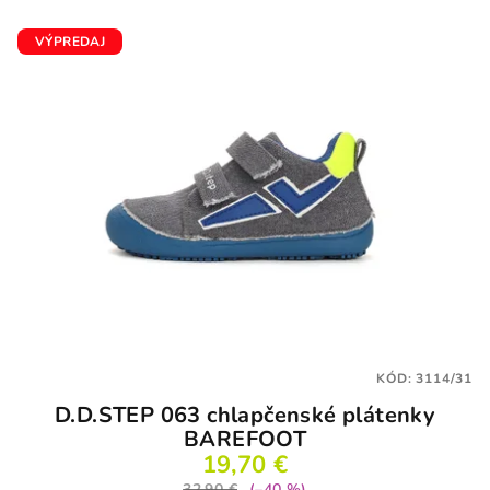
VÝPREDAJ
KÓD:
3114/31
D.D.STEP 063 chlapčenské plátenky
BAREFOOT
19,70 €
32,90 €
(–40 %)