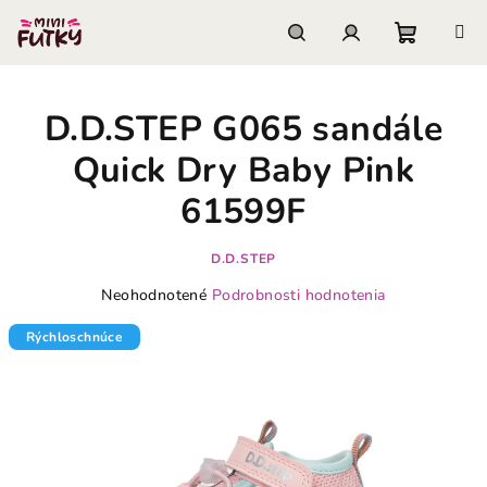
Prejsť
na
obsah
Nákupn
Hľadať
Prihlásenie
D.D.STEP G065 sandále
košík
Quick Dry Baby Pink
61599F
D.D.STEP
Priemerné
Neohodnotené
Podrobnosti hodnotenia
hodnotenie
produktu
Rýchloschnúce
je
0,0
z
5
hviezdičiek.