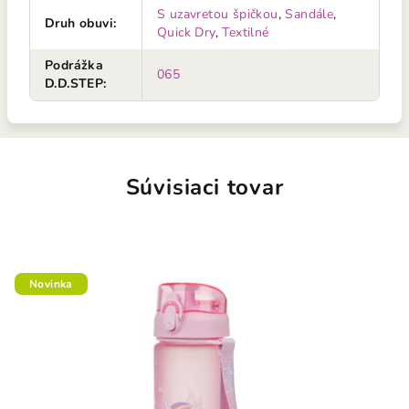
S uzavretou špičkou
,
Sandále
,
Druh obuvi
:
Quick Dry
,
Textilné
Podrážka
065
D.D.STEP
:
Súvisiaci tovar
Novinka