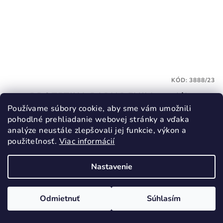
KÓD:
3888/23
PROTETIKA PADY DENIM sandále
BAREFOOT
Používame súbory cookie, aby sme vám umožnili
26,30 €
pohodlné prehliadanie webovej stránky a vďaka
analýze neustále zlepšovali jej funkcie, výkon a
43,90 €
(–40 %)
použiteľnosť.
Viac informácií
23
26
Skladom
Nastavenie
Odmietnuť
Súhlasím
Detail