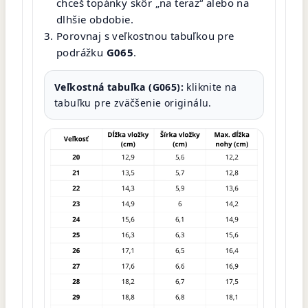
chceš topánky skôr „na teraz“ alebo na
dlhšie obdobie.
Porovnaj s veľkostnou tabuľkou pre
podrážku
G065
.
Veľkostná tabuľka (G065):
kliknite na
tabuľku pre zväčšenie originálu.