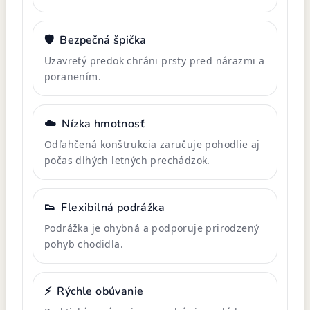
🛡️
Bezpečná špička
Uzavretý predok chráni prsty pred nárazmi a
poranením.
☁️
Nízka hmotnosť
Odľahčená konštrukcia zaručuje pohodlie aj
počas dlhých letných prechádzok.
👟
Flexibilná podrážka
Podrážka je ohybná a podporuje prirodzený
pohyb chodidla.
⚡
Rýchle obúvanie