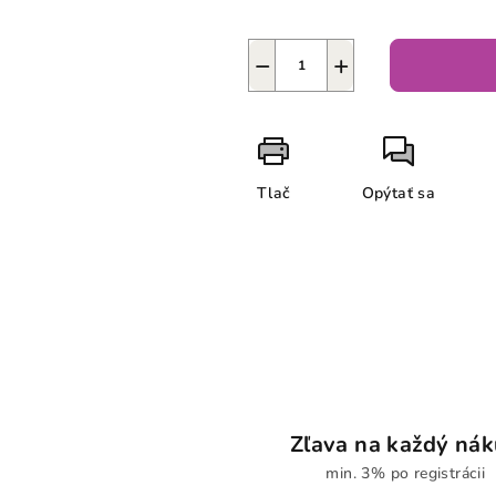
−
+
Tlač
Opýtať sa
Zľava na každý ná
min. 3% po registrácii