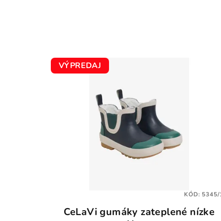
VÝPREDAJ
KÓD:
5345/
CeLaVi gumáky zateplené nízke