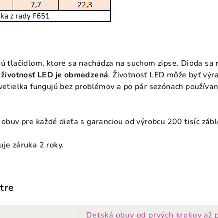
ú tlačidlom, ktoré sa nachádza na suchom zipse. Dióda sa r
životnosť LED je obmedzená
. Životnosť LED môže byť výr
Svetielka fungujú bez problémov a po pár sezónach používani
 obuv pre každé dieťa s garanciou od výrobcu 200 tisíc záb
uje záruka 2 roky.
tre
Detská obuv od prvých krokov až 