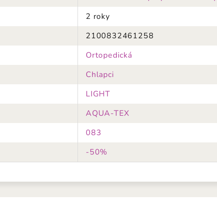
2 roky
2100832461258
Ortopedická
Chlapci
LIGHT
AQUA-TEX
083
-50%