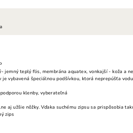
ia
P
ý- jemný teplý flis, membrána aquatex, vonkajší - koža a n
 je vybavená špeciálnou podšívkou, ktorá neprepúšťa vodu
s podporou klenby, vyberateľná
e aj užšie nôžky. Vďaka suchému zipsu sa prispôsobia takme
hý zips