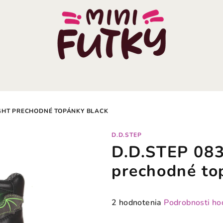
IGHT PRECHODNÉ TOPÁNKY BLACK
D.D.STEP
D.D.STEP 08
prechodné to
Priemerné
2 hodnotenia
Podrobnosti ho
hodnotenie