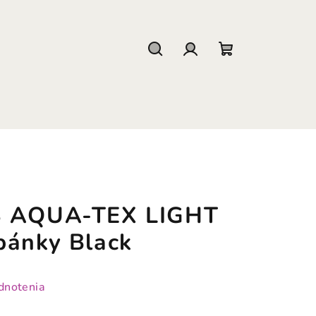
Hľadať
Prihlásenie
Nákupný
košík
3 AQUA-TEX LIGHT
pánky Black
dnotenia