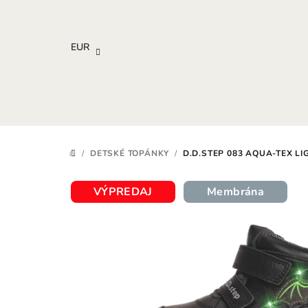
Prejsť
na
obsah
EUR
/
DETSKÉ TOPÁNKY
/
D.D.STEP 083 AQUA-TEX L
DOMOV
VÝPREDAJ
Membrána