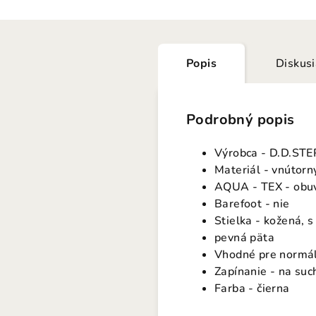
Popis
Diskus
Podrobný popis
Výrobca - D.D.STE
Materiál - vnútorn
AQUA - TEX - obuv
Barefoot - nie
Stielka - kožená, 
pevná päta
Vhodné pre normáln
Zapínanie - na suc
Farba - čierna