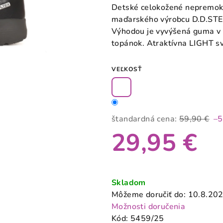
produktu
Detské celokožené nepremo
je
maďarského výrobcu D.D.STEP
5,0
Výhodou je vyvýšená guma v p
z
topánok.
Atraktívna LIGHT sv
5
hviezdičiek.
VEĽKOSŤ
štandardná cena:
59,90 €
–
29,95 €
Jednotková
cena:
Skladom
Môžeme doručiť do:
10.8.20
Možnosti doručenia
Kód:
5459/25