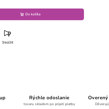
Do košíka
Strážiť
kup
Rýchle odoslanie
Overený 
tovaru skladom po prijatí platby
Dôverujú