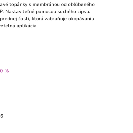
kavé topánky s membránou od obľúbeného
. Nastaviteľné pomocou suchého zipsu.
rednej časti, ktorá zabraňuje okopávaniu
etelná aplikácia.
50 %
26