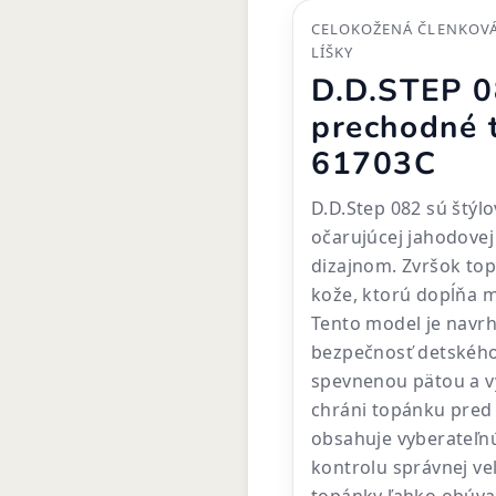
CELOKOŽENÁ ČLENKOVÁ
LÍŠKY
D.D.STEP 0
prechodné 
61703C
D.D.Step 082 sú štýl
očarujúcej jahodovej 
dizajnom. Zvršok top
kože, ktorú dopĺňa mi
Tento model je navrh
bezpečnosť detského
spevnenou pätou a v
chráni topánku pred 
obsahuje vyberateľnú
kontrolu správnej v