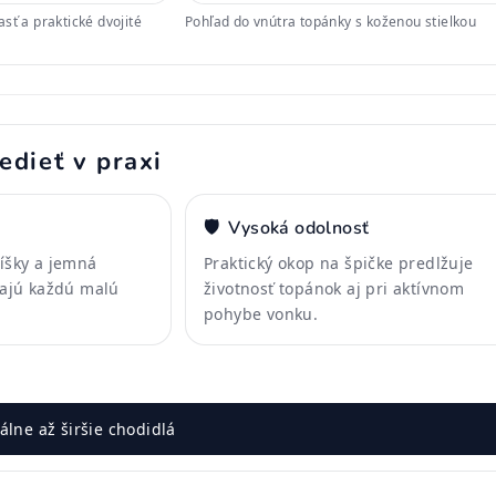
sť a praktické dvojité
Pohľad do vnútra topánky s koženou stielkou
edieť v praxi
🛡️
Vysoká odolnosť
líšky a jemná
Praktický okop na špičke predlžuje
skajú každú malú
životnosť topánok aj pri aktívnom
pohybe vonku.
lne až širšie chodidlá