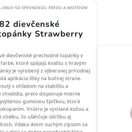
 OBUV SO SPEVNENOU PÄTOU A MOTÍVOM
82 dievčenské
topánky Strawberry
ové dievčenské prechodné topánky v
farbe, ktoré spájajú kvalitu s hravým
ánky je vyrobený z výberovej prírodnej
lá aplikácia líšky na bočnej strane.
nutý s ohľadom na stabilitu a
 chodidla, preto disponuje mierne
yvýšenou gumovou špičkou, ktorá
okopaním. Vnútro je vystlané kožou a
 stielku, čo uľahčuje údržbu aj
eľkosti. Vďaka dvom suchým zipsom sa