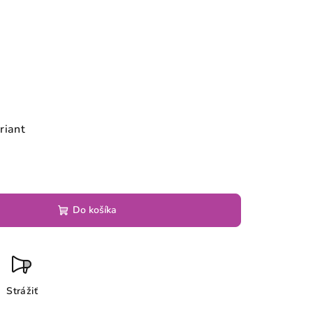
riant
Do košíka
Strážiť