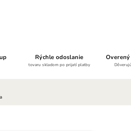
kup
Rýchle odoslanie
Overený 
tovaru skladom po prijatí platby
Dôverujú
ia