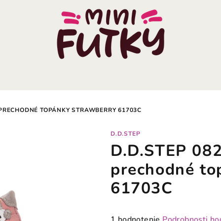
É PRECHODNÉ TOPÁNKY STRAWBERRY 61703C
D.D.STEP
D.D.STEP 082
prechodné to
61703C
Priemerné
1 hodnotenie
Podrobnosti ho