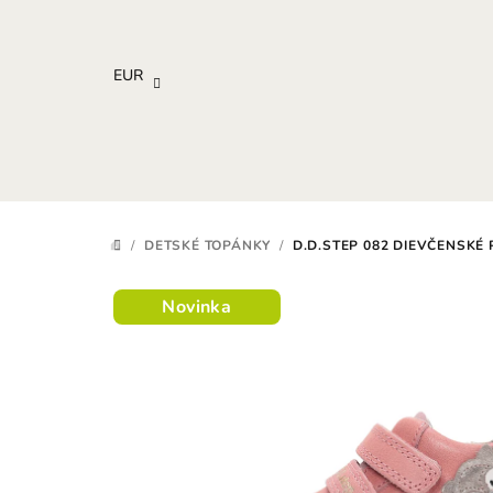
Prejsť
na
obsah
EUR
/
DETSKÉ TOPÁNKY
/
D.D.STEP 082 DIEVČENSK
DOMOV
Novinka