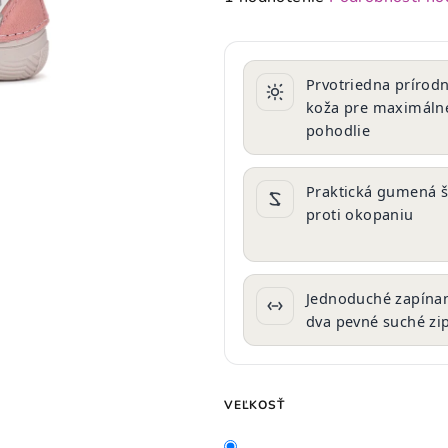
hodnotenie
produktu
je
Prvotriedna prírod
5,0
koža pre maximáln
z
pohodlie
5
hviezdičiek.
Praktická gumená š
proti okopaniu
Jednoduché zapínan
dva pevné suché zi
VEĽKOSŤ