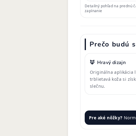
Detailný pohľad na prednú ča
zapínanie
Prečo budú s
🦊
Hravý dizajn
Originálna aplikácia 
trblietavá koža si zí
slečnu.
Pre aké nôžky?
Normá