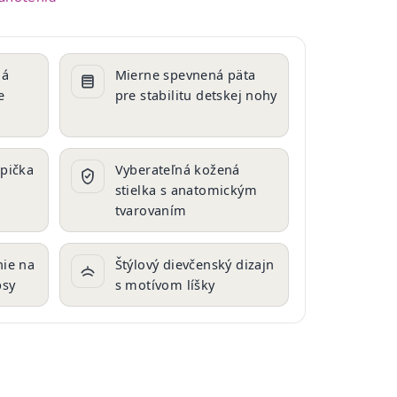
ná
Mierne spevnená päta
e
pre stabilitu detskej nohy
pička
Vyberateľná kožená
stielka s anatomickým
tvarovaním
ie na
Štýlový dievčenský dizajn
psy
s motívom líšky