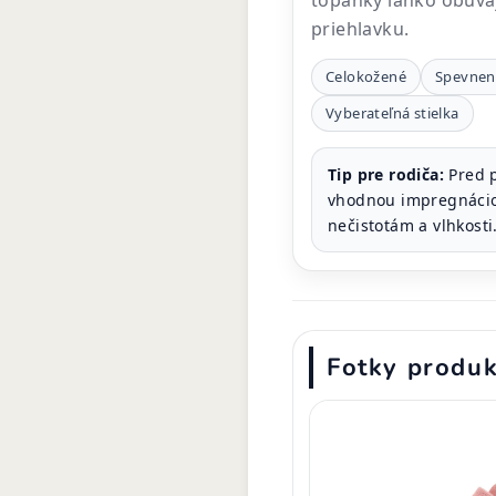
topánky ľahko obúvaj
priehlavku.
Celokožené
Spevnen
Vyberateľná stielka
Tip pre rodiča:
Pred p
vhodnou impregnáciou
nečistotám a vlhkosti
Fotky produ