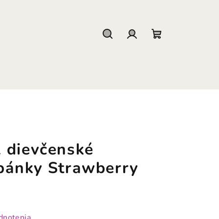
Hľadať
Prihlásenie
Nákupný
košík
 dievčenské
pánky Strawberry
dnotenia