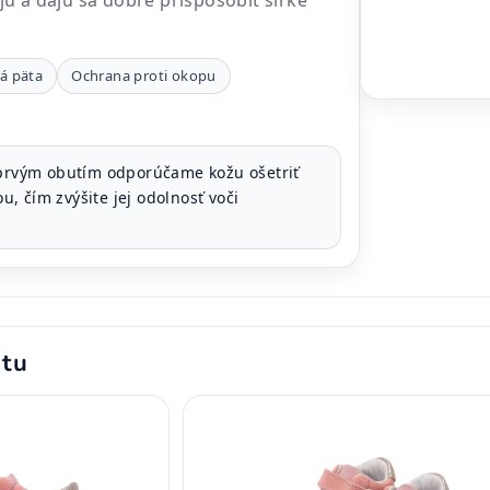
ú a dajú sa dobre prispôsobiť šírke
á päta
Ochrana proti okopu
rvým obutím odporúčame kožu ošetriť
, čím zvýšite jej odolnosť voči
.
ktu