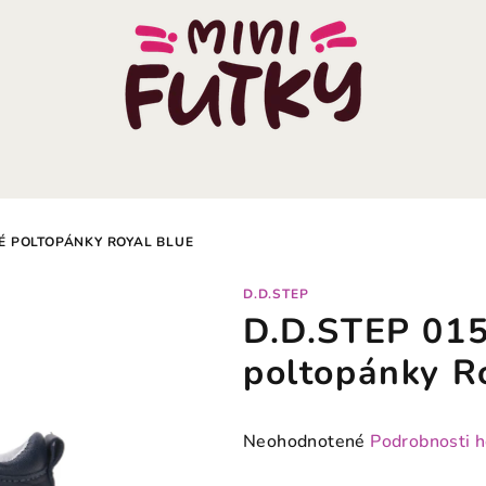
É POLTOPÁNKY ROYAL BLUE
D.D.STEP
D.D.STEP 015
poltopánky R
Priemerné
Neohodnotené
Podrobnosti 
hodnotenie