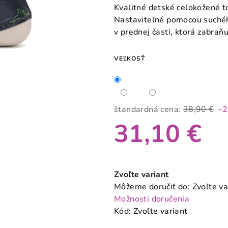
produktu
Kvalitné detské celokožené 
je
Nastaviteľné pomocou suché
0,0
v prednej časti, ktorá zabraň
z
5
VEĽKOSŤ
hviezdičiek.
štandardná cena:
38,90 €
–
31,10 €
Jednotková
cena:
Zvoľte variant
Môžeme doručiť do:
Zvoľte va
Možnosti doručenia
Kód:
Zvoľte variant