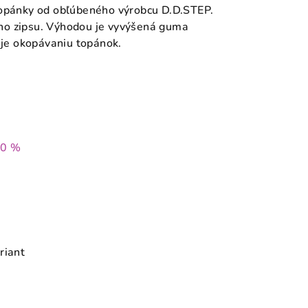
topánky od obľúbeného výrobcu D.D.STEP.
ho zipsu. Výhodou je vyvýšená guma
uje okopávaniu topánok.
20 %
riant