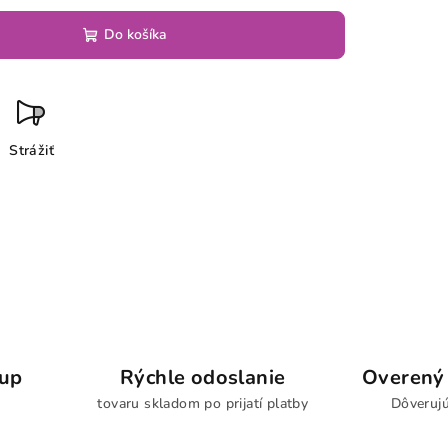
Do košíka
Strážiť
kup
Rýchle odoslanie
Overený 
tovaru skladom po prijatí platby
Dôverujú