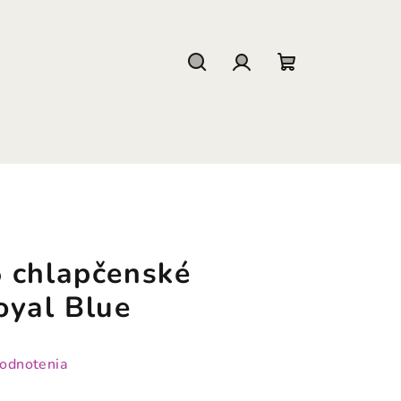
Hľadať
Prihlásenie
Nákupný
košík
 chlapčenské
oyal Blue
hodnotenia