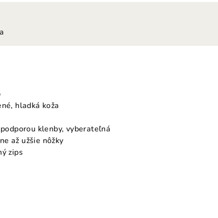
ia
p
ené, hladká koža
s podporou klenby, vyberateľná
ne až užšie nôžky
hý zips