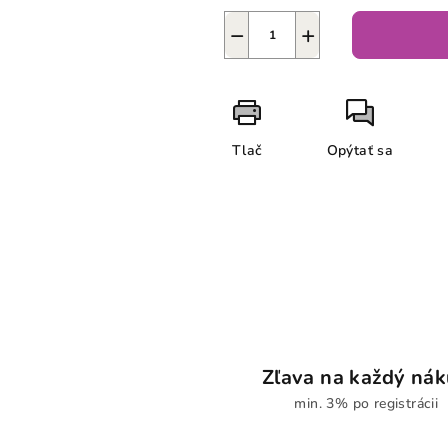
−
+
Tlač
Opýtať sa
Zľava na každý ná
min. 3% po registrácii