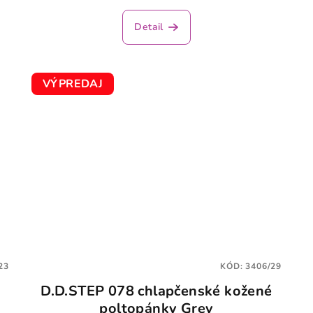
Detail
VÝPREDAJ
23
KÓD:
3406/29
D.D.STEP 078 chlapčenské kožené
poltopánky Grey