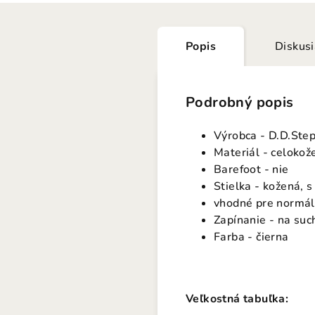
Popis
Diskus
Podrobný popis
Výrobca - D.D.Ste
Materiál - celokož
Barefoot - nie
Stielka - kožená, 
vhodné pre normál
Zapínanie - na suc
Farba - čierna
Veľkostná tabuľka: