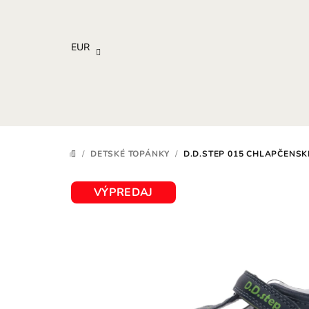
Prejsť
na
obsah
EUR
/
DETSKÉ TOPÁNKY
/
D.D.STEP 015 CHLAPČENSK
DOMOV
VÝPREDAJ