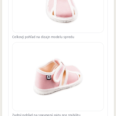
Celkový pohľad na dizajn modelu spredu
Zadný pohľad na spevnenú pätu pre stabilitu