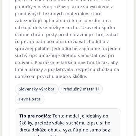
papučky v nežnej ružovej farbe sú vyrobené z
priedušných textilných materiálov, ktoré
zabezpečujú optimálnu cirkuláciu vzduchu a
udržujú detské nôžky v suchu. Uzavretá špička
účinne chráni prsty pred nárazmi pri hre, zatiaľ
čo pevná päta pomáha udržiavať chodidlo v
správnej polohe. Jednoduché zapínanie na jeden
suchý zips umožňuje dieťaťu samostatnosť pri
obúvaní. Podrážka je ľahká a navrhnutá tak, aby
tlmila nárazy a poskytovala bezpečnú chôdzu na
domácom povrchu alebo v škôlke.
Slovenský výrobca
Priedušný materiál
Pevná päta
Tip pre rodiča:
Tento model je ideálny do
škôlky, pretože vďaka suchému zipsu si ho
dieťa dokáže obuť a vyzuť úplne samo bez