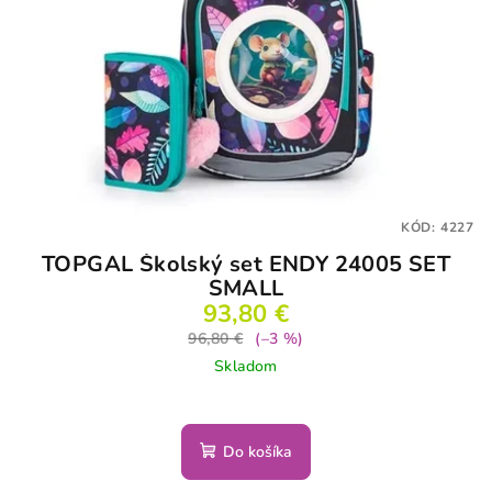
KÓD:
4227
TOPGAL Školský set ENDY 24005 SET
SMALL
93,80 €
96,80 €
(–3 %)
Skladom
Do košíka