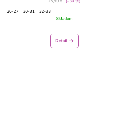
25,90 €
(–30 %)
26-27
30-31
32-33
Skladom
Detail