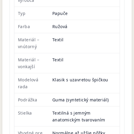
výrobca
Typ
Papuče
Farba
Ružová
Materiál –
Textil
vnútorný
Materiál –
Textil
vonkajší
Modelová
Klasik s uzavretou špičkou
rada
Podrážka
Guma (syntetický materiál)
Stielka
Textilná s jemným
anatomickým tvarovaním
Vhodné pre
Normálne až užšie nôžky