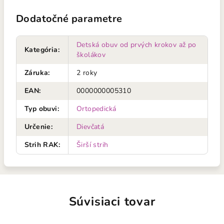
Dodatočné parametre
Detská obuv od prvých krokov až po
Kategória
:
školákov
Záruka
:
2 roky
EAN
:
0000000005310
Typ obuvi
:
Ortopedická
Určenie
:
Dievčatá
Strih RAK
:
Širší strih
Súvisiaci tovar