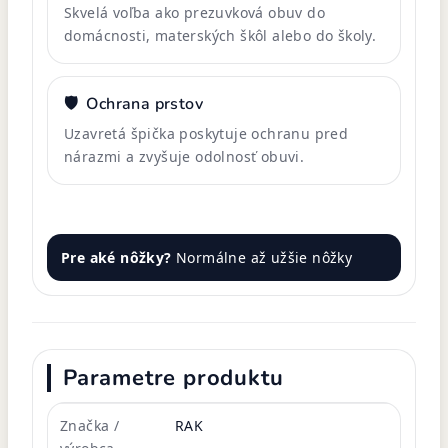
Skvelá voľba ako prezuvková obuv do
domácnosti, materských škôl alebo do školy.
🛡️
Ochrana prstov
Uzavretá špička poskytuje ochranu pred
nárazmi a zvyšuje odolnosť obuvi.
Pre aké nôžky?
Normálne až užšie nôžky
Parametre produktu
Značka /
RAK