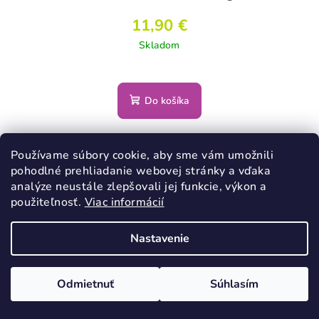
11,90 €
Skladom
Do košíka
Používame súbory cookie, aby sme vám umožnili
pohodlné prehliadanie webovej stránky a vďaka
Podobné produkty
analýze neustále zlepšovali jej funkcie, výkon a
použiteľnosť.
Viac informácií
Nastavenie
Odmietnuť
Súhlasím