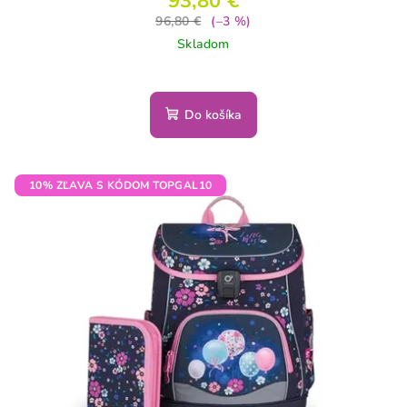
93,80 €
96,80 €
(–3 %)
Skladom
Do košíka
10% ZĽAVA S KÓDOM TOPGAL10