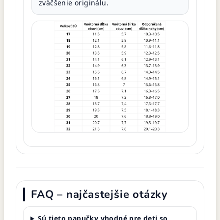
zväčšenie originálu.
FAQ – najčastejšie otázky
Sú tieto papučky vhodné pre deti so