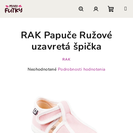
Prejsť
na
obsah
Nákupn
Hľadať
Prihlásenie
RAK Papuče Ružové
košík
uzavretá špička
RAK
Priemerné
Neohodnotené
Podrobnosti hodnotenia
hodnotenie
produktu
je
0,0
z
5
hviezdičiek.