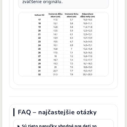
zväčšenie originálu.
FAQ – najčastejšie otázky
Sú tieto papučky vhodné pre deti so