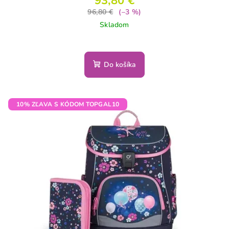
93,80 €
96,80 €
(–3 %)
Skladom
Do košíka
10% ZĽAVA S KÓDOM TOPGAL10