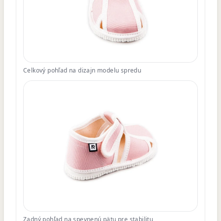
Celkový pohľad na dizajn modelu spredu
Zadný pohľad na spevnenú pätu pre stabilitu