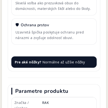
Skvelá voľba ako prezuvková obuv do
domácnosti, materských škôl alebo do školy.
🛡️
Ochrana prstov
Uzavretá špička poskytuje ochranu pred
nárazmi a zvyšuje odolnosť obuvi.
Pre aké nôžky?
Normálne až užšie nôžky
Parametre produktu
Značka /
RAK