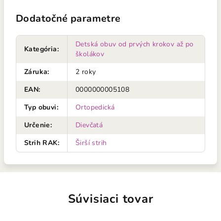
Dodatočné parametre
Detská obuv od prvých krokov až po
Kategória
:
školákov
Záruka
:
2 roky
EAN
:
0000000005108
Typ obuvi
:
Ortopedická
Určenie
:
Dievčatá
Strih RAK
:
Širší strih
Súvisiaci tovar