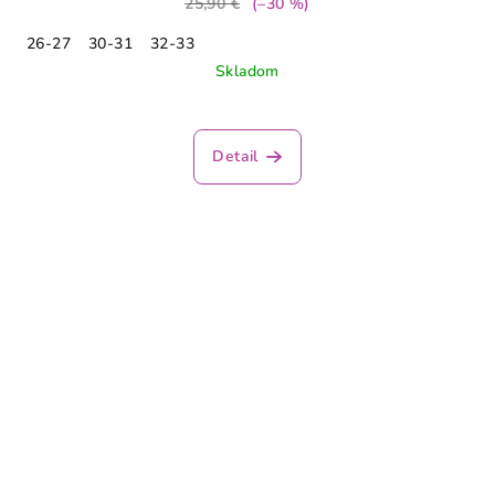
25,90 €
(–30 %)
26-27
30-31
32-33
Skladom
Detail