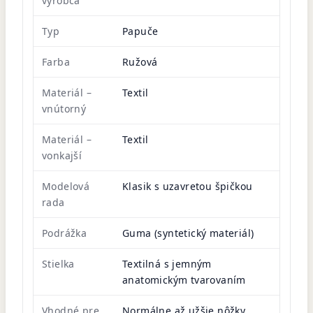
výrobca
Typ
Papuče
Farba
Ružová
Materiál –
Textil
vnútorný
Materiál –
Textil
vonkajší
Modelová
Klasik s uzavretou špičkou
rada
Podrážka
Guma (syntetický materiál)
Stielka
Textilná s jemným
anatomickým tvarovaním
Vhodné pre
Normálne až užšie nôžky