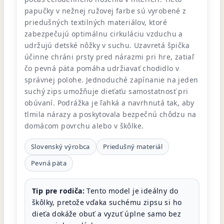
papučky v nežnej ružovej farbe sú vyrobené z
priedušných textilných materiálov, ktoré
zabezpečujú optimálnu cirkuláciu vzduchu a
udržujú detské nôžky v suchu. Uzavretá špička
účinne chráni prsty pred nárazmi pri hre, zatiaľ
čo pevná päta pomáha udržiavať chodidlo v
správnej polohe. Jednoduché zapínanie na jeden
suchý zips umožňuje dieťaťu samostatnosť pri
obúvaní. Podrážka je ľahká a navrhnutá tak, aby
tlmila nárazy a poskytovala bezpečnú chôdzu na
domácom povrchu alebo v škôlke.
Slovenský výrobca
Priedušný materiál
Pevná päta
Tip pre rodiča:
Tento model je ideálny do
škôlky, pretože vďaka suchému zipsu si ho
dieťa dokáže obuť a vyzuť úplne samo bez