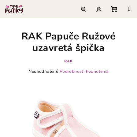
Prejsť
na
obsah
Nákupn
Hľadať
Prihlásenie
RAK Papuče Ružové
košík
uzavretá špička
RAK
Priemerné
Neohodnotené
Podrobnosti hodnotenia
hodnotenie
produktu
je
0,0
z
5
hviezdičiek.