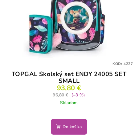
KÓD:
4227
TOPGAL Školský set ENDY 24005 SET
SMALL
93,80 €
96,80 €
(–3 %)
Skladom
Do košíka