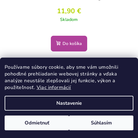
11,90 €
Skladom
Do košíka
Používame súbory cookie, aby sme vám umožnili
pohodlné prehliadanie webovej stránky a vďaka
Podobné produkty
analýze neustále zlepšovali jej funkcie, výkon a
použiteľnosť.
Viac informácií
Nastavenie
Odmietnuť
Súhlasím