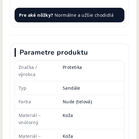
Pre aké nôžky?
Normálne a užšie chodidlá
Parametre produktu
Značka /
Protetika
výrobca
Typ
Sandále
Farba
Nude (telová)
Materiál –
Koža
vnútorný
Materiál –
Koža