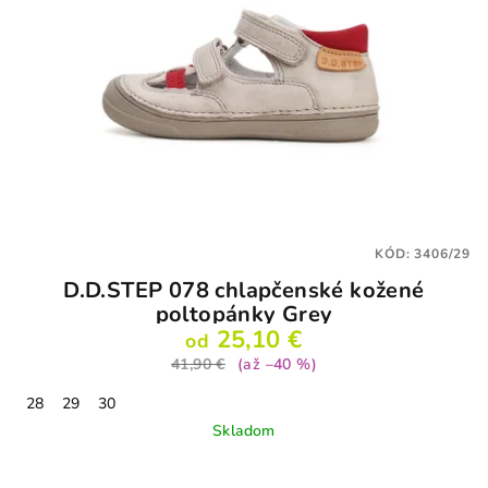
KÓD:
3406/29
D.D.STEP 078 chlapčenské kožené
poltopánky Grey
25,10 €
od
41,90 €
(až –40 %)
28
29
30
Skladom