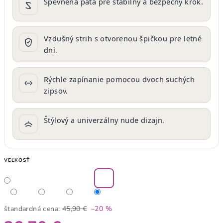
Spevnená päta pre stabilný a bezpečný krok.
Vzdušný strih s otvorenou špičkou pre letné
dni.
Rýchle zapínanie pomocou dvoch suchých
zipsov.
Štýlový a univerzálny nude dizajn.
VEĽKOSŤ
štandardná cena:
45,90 €
–20 %