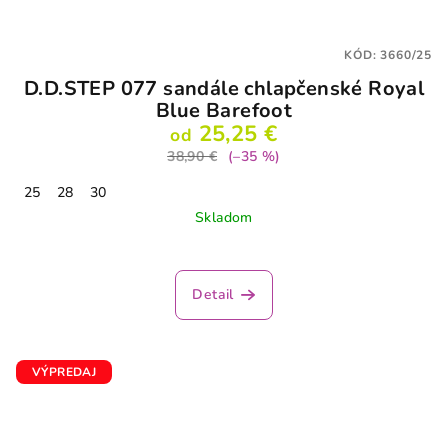
KÓD:
3660/25
D.D.STEP 077 sandále chlapčenské Royal
Blue Barefoot
25,25 €
od
38,90 €
(–35 %)
25
28
30
Skladom
Priemerné
hodnotenie
produktu
Detail
je
2,0
z
5
VÝPREDAJ
hviezdičiek.