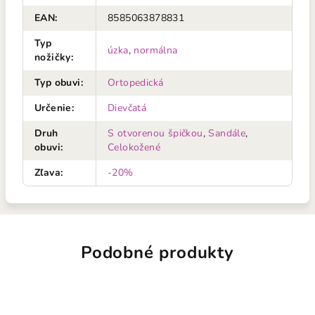
EAN
:
8585063878831
Typ
úzka
,
normálna
nožičky
:
Typ obuvi
:
Ortopedická
Určenie
:
Dievčatá
Druh
S otvorenou špičkou
,
Sandále
,
obuvi
:
Celokožené
Zľava
:
-20%
Podobné produkty