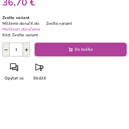
36,70 €
Jednotková
Zvoľte variant
cena:
Môžeme doručiť do:
Zvoľte variant
Možnosti doručenia
Kód:
Zvoľte variant
−
+
Do košíka
Opýtať sa
Strážiť