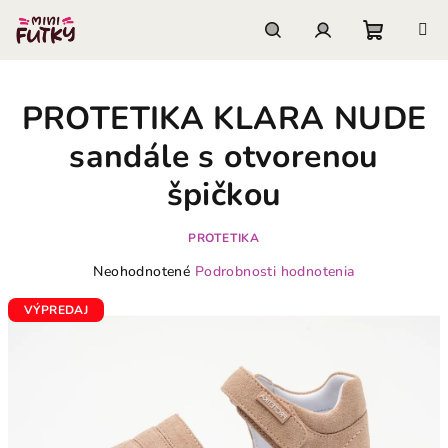
Prejsť
na
obsah
Nákupn
Hľadať
Prihlásenie
PROTETIKA KLARA NUDE
košík
sandále s otvorenou
špičkou
PROTETIKA
Priemerné
Neohodnotené
Podrobnosti hodnotenia
hodnotenie
produktu
VÝPREDAJ
je
0,0
z
5
hviezdičiek.