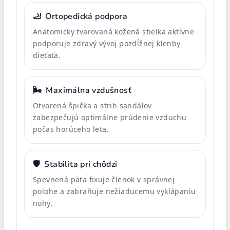
🦶
Ortopedická podpora
Anatomicky tvarovaná kožená stielka aktívne
podporuje zdravý vývoj pozdĺžnej klenby
dieťaťa.
🌬️
Maximálna vzdušnosť
Otvorená špička a strih sandálov
zabezpečujú optimálne prúdenie vzduchu
počas horúceho leta.
🛡️
Stabilita pri chôdzi
Spevnená päta fixuje členok v správnej
polohe a zabraňuje nežiaducemu vyklápaniu
nohy.