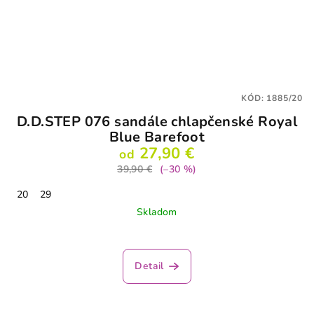
KÓD:
1885/20
D.D.STEP 076 sandále chlapčenské Royal
Blue Barefoot
27,90 €
od
39,90 €
(–30 %)
20
29
Skladom
Detail