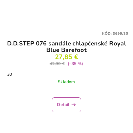
KÓD:
3699/30
D.D.STEP 076 sandále chlapčenské Royal
Blue Barefoot
27,85 €
42,90 €
(–35 %)
30
Skladom
Detail