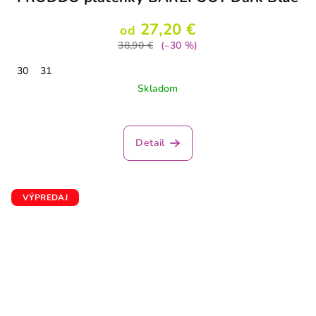
27,20 €
od
38,90 €
(–30 %)
30
31
Skladom
Detail
VÝPREDAJ