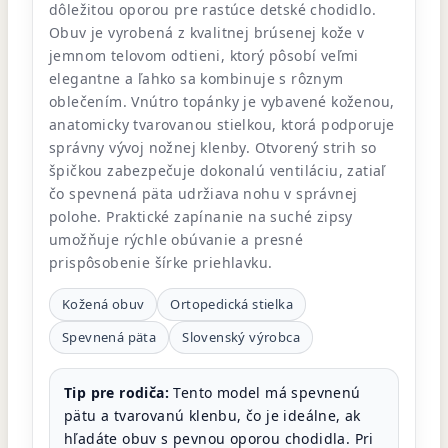
dôležitou oporou pre rastúce detské chodidlo.
Obuv je vyrobená z kvalitnej brúsenej kože v
jemnom telovom odtieni, ktorý pôsobí veľmi
elegantne a ľahko sa kombinuje s rôznym
oblečením. Vnútro topánky je vybavené koženou,
anatomicky tvarovanou stielkou, ktorá podporuje
správny vývoj nožnej klenby. Otvorený strih so
špičkou zabezpečuje dokonalú ventiláciu, zatiaľ
čo spevnená päta udržiava nohu v správnej
polohe. Praktické zapínanie na suché zipsy
umožňuje rýchle obúvanie a presné
prispôsobenie šírke priehlavku.
Kožená obuv
Ortopedická stielka
Spevnená päta
Slovenský výrobca
Tip pre rodiča:
Tento model má spevnenú
pätu a tvarovanú klenbu, čo je ideálne, ak
hľadáte obuv s pevnou oporou chodidla. Pri