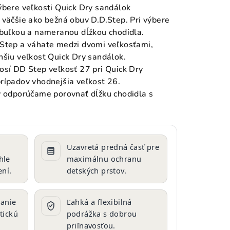
ýbere veľkosti Quick Dry sandálok
 väčšie ako bežná obuv D.D.Step. Pri výbere
abuľkou a nameranou dĺžkou chodidla.
 Step a váhate medzi dvomi veľkosťami,
nšiu veľkosť Quick Dry sandálok.
nosí DD Step veľkosť 27 pri Quick Dry
rípadov vhodnejšia veľkosť 26.
y odporúčame porovnať dĺžku chodidla s
Uzavretá predná časť pre
hle
maximálnu ochranu
ní.
detských prstov.
anie
Ľahká a flexibilná
tickú
podrážka s dobrou
priľnavosťou.