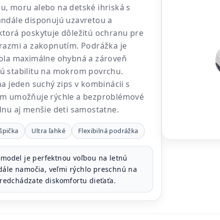
, moru alebo na detské ihriská s
andále disponujú uzavretou a
torá poskytuje dôležitú ochranu pre
razmi a zakopnutím. Podrážka je
bola maximálne ohybná a zároveň
ú stabilitu na mokrom povrchu.
na jeden suchý zips v kombinácii s
ím umožňuje rýchle a bezproblémové
dnu aj menšie deti samostatne.
špička
Ultra ľahké
Flexibilná podrážka
model je perfektnou voľbou na letnú
dále namočia, veľmi rýchlo preschnú na
 predchádzate diskomfortu dieťaťa.