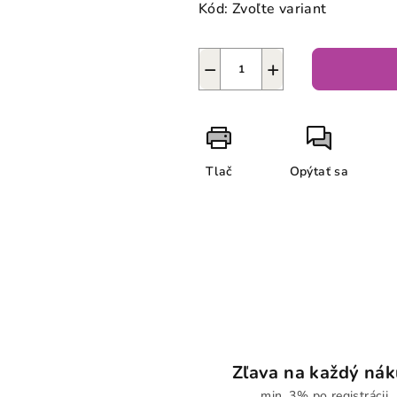
Kód:
Zvoľte variant
−
+
Tlač
Opýtať sa
Zľava na každý ná
min. 3% po registrácii