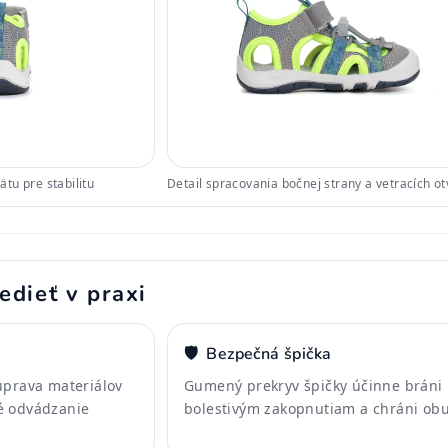
tu pre stabilitu
Detail spracovania bočnej strany a vetracích o
edieť v praxi
🛡️
Bezpečná špička
úprava materiálov
Gumený prekryv špičky účinne bráni
é odvádzanie
bolestivým zakopnutiam a chráni obu