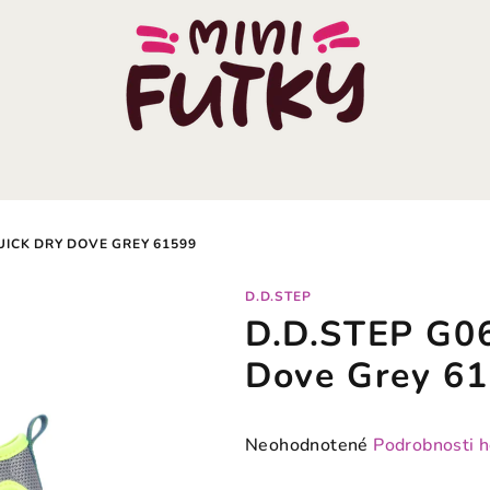
UICK DRY DOVE GREY 61599
D.D.STEP
D.D.STEP G06
Dove Grey 6
Priemerné
Neohodnotené
Podrobnosti 
hodnotenie