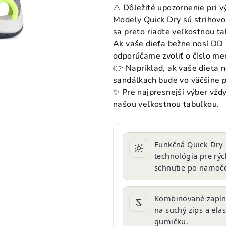
produktu
⚠️ Dôležité upozornenie pri v
je
Modely Quick Dry sú strihovo
0,0
sa preto riaďte veľkostnou t
z
Ak vaše dieťa bežne nosí DD
5
odporúčame zvoliť o číslo me
hviezdičiek.
👉 Napríklad, ak vaše dieťa 
sandálkach bude vo väčšine p
✨ Pre najpresnejší výber vžd
našou veľkostnou tabuľkou.
Funkčná Quick Dry
technológia pre rýc
schnutie po namoče
Kombinované zapín
na suchý zips a elas
gumičku.