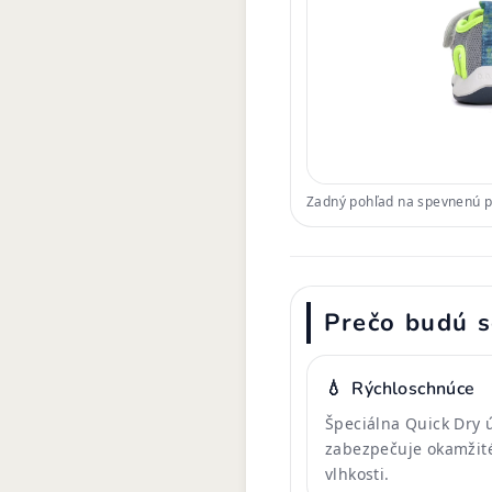
Zadný pohľad na spevnenú pä
Prečo budú s
💧
Rýchloschnúce
Špeciálna Quick Dry 
zabezpečuje okamžit
vlhkosti.