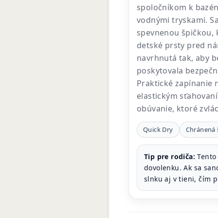
spoločníkom k bazénu
vodnými tryskami. S
spevnenou špičkou, k
detské prsty pred ná
navrhnutá tak, aby 
poskytovala bezpečn
Praktické zapínanie 
elastickým sťahovan
obúvanie, ktoré zvlá
Quick Dry
Chránená 
Tip pre rodiča:
Tento 
dovolenku. Ak sa san
slnku aj v tieni, čím