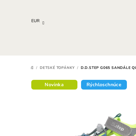
Prejsť
na
obsah
EUR
/
DETSKÉ TOPÁNKY
/
D.D.STEP G065 SANDÁLE Q
DOMOV
Novinka
Rýchloschnúce