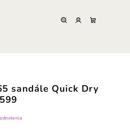
Hľadať
Prihlásenie
Nákupný
košík
5 sandále Quick Dry
1599
hodnotenia