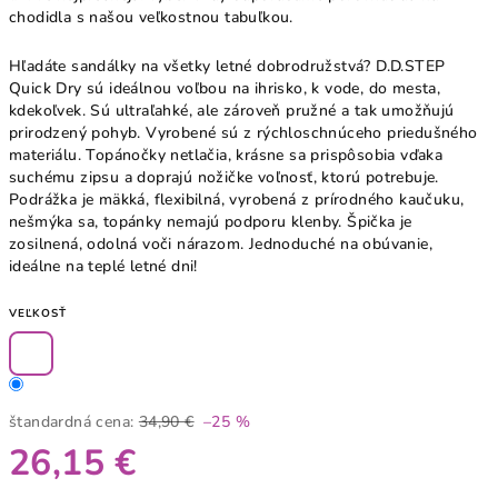
chodidla s našou veľkostnou tabuľkou.
Hľadáte sandálky na všetky letné dobrodružstvá? D.D.STEP
Quick Dry sú ideálnou voľbou na ihrisko, k vode, do mesta,
kdekoľvek. Sú ultraľahké, ale zároveň pružné a tak umožňujú
prirodzený pohyb. Vyrobené sú z rýchloschnúceho priedušného
materiálu. Topánočky netlačia, krásne sa prispôsobia vďaka
suchému zipsu a doprajú nožičke voľnosť, ktorú potrebuje.
Podrážka je mäkká, flexibilná, vyrobená z prírodného kaučuku,
nešmýka sa, topánky nemajú podporu klenby. Špička je
zosilnená, odolná voči nárazom. Jednoduché na obúvanie,
ideálne na teplé letné dni!
VEĽKOSŤ
štandardná cena:
34,90 €
–25 %
26,15 €