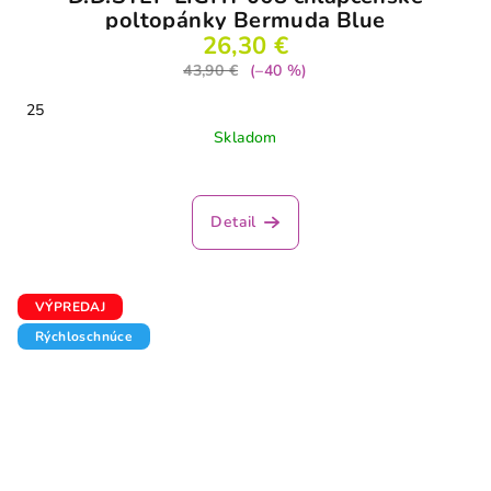
poltopánky Bermuda Blue
26,30 €
43,90 €
(–40 %)
25
Skladom
Detail
VÝPREDAJ
Rýchloschnúce