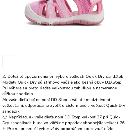
⚠️ Dôležité upozornenie pri výbere veľkosti Quick Dry sandálok
Modely Quick Dry sú strihovo väčšie ako bežná obuv D.D.Step.
Pri výbere sa preto riaďte veľkostnou tabuľkou a nameranou
dĺžkou chodidla.
Ak vaše dieťa bežne nosí DD Step a váhate medzi dvomi
veľkosťami, odporúčame zvoliť o číslo menšiu veľkosť Quick Dry
sandálok.
👉 Napríklad, ak vaše dieťa nosí DD Step veľkosť 27 pri Quick
Dry sandálkach bude vo väčšine prípadov vhodnejšia veľkosť 26.
✨ Pre najpresnejší výber vždy odporúčame porovnať dĺžku