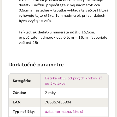
dieťatku nôžku, pripočítajte k nej nadmerok cca
0,5cm a následne v tabuľke vyhľadajte veľkosť ktorá
vyhovuje tejto dĺžke. 1cm nadmerok pri sandaloch
býva zvyčajne veľa.
Príklad: ak dieťatku nameráte nôžku 15,5cm,
pripočítate nadmerok cca 0,5cm = 16cm (vyberiete
veľkosť 25)
Dodatočné parametre
Detská obuv od prvých krokov až
Kategória
:
po školákov
Záruka
:
2 roky
EAN
:
765057436904
Typ nožičky
:
úzka
,
normálna
,
široká