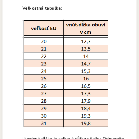
Veľkostná tabuľka:
Uvedená dĺžka je celková dĺžka stielky. Odmerajte