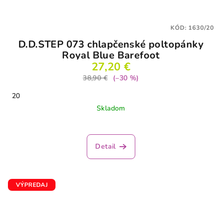
KÓD:
1630/20
D.D.STEP 073 chlapčenské poltopánky
Royal Blue Barefoot
27,20 €
38,90 €
(–30 %)
20
Skladom
Detail
VÝPREDAJ