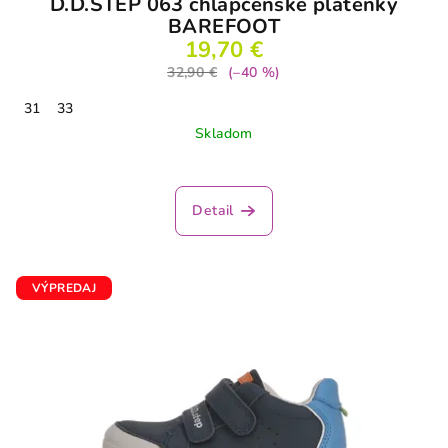
D.D.STEP 063 chlapčenské plátenky
BAREFOOT
19,70 €
32,90 €
(–40 %)
31
33
Skladom
Detail
VÝPREDAJ