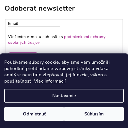
Odoberať newsletter
Email
Vložením e-mailu súhlasíte s
podmienkami ochrany
osobných údajov
Prihlásiť sa
Používame súbory cookie, aby sme vám umožnili
pohodlné prehliadanie webovej stránky a vďaka
Z
analýze neustále zlepšovali jej funkcie, výkon a
á
použiteľnosť.
Viac informácií
p
Informácie pre vás
Nastavenie
ä
PREDAJŇA
t
Kariéra
i
Odmietnuť
Súhlasím
VERNOSTNÝ PROGRAM
e
Doprava a platba