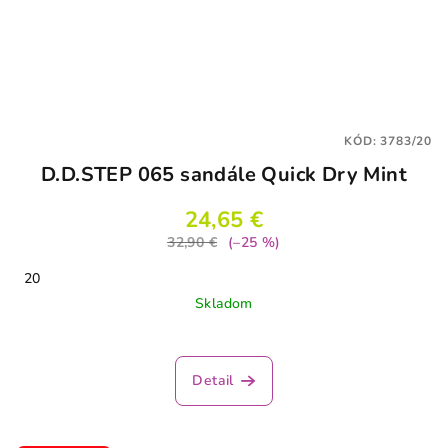
KÓD:
3783/20
D.D.STEP 065 sandále Quick Dry Mint
24,65 €
32,90 €
(–25 %)
20
Skladom
Detail