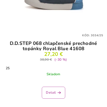
KÓD:
3034/25
D.D.STEP 068 chlapčenské prechodné
topánky Royal Blue 41608
27,20 €
38,90 €
(–30 %)
25
Skladom
Detail