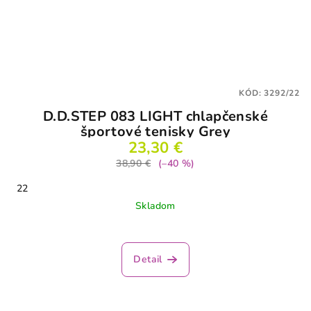
KÓD:
3292/22
D.D.STEP 083 LIGHT chlapčenské
športové tenisky Grey
23,30 €
38,90 €
(–40 %)
22
Skladom
Detail