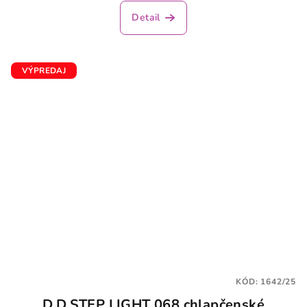
Detail
VÝPREDAJ
KÓD:
1642/25
D.D.STEP LIGHT 068 chlapčenské