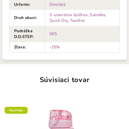
Určenie
:
Dievčatá
S uzavretou špičkou
,
Sandále
,
Druh obuvi
:
Quick Dry
,
Textilné
Podrážka
065
D.D.STEP
:
Zľava
:
-25%
Súvisiaci tovar
Novinka