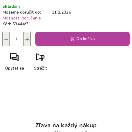
Jednotková
Skladom
cena:
Môžeme doručiť do:
11.8.2026
Možnosti doručenia
Kód:
53444/31
−
+
Do košíka
Opýtať sa
Strážiť
Zľava na každý nákup