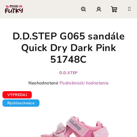
Prejsť
na
obsah
Nákupn
Hľadať
Prihlásenie
D.D.STEP G065 sandále
košík
Quick Dry Dark Pink
51748C
D.D.STEP
Priemerné
Neohodnotené
Podrobnosti hodnotenia
hodnotenie
produktu
VÝPREDAJ
je
Rýchloschnúce
0,0
z
5
hviezdičiek.