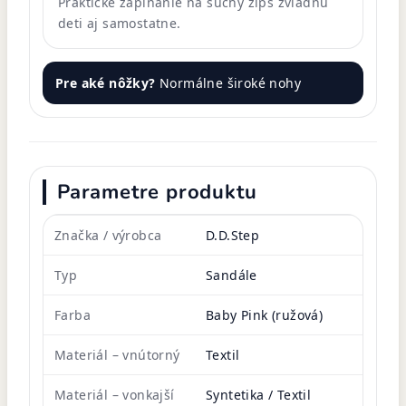
Praktické zapínanie na suchý zips zvládnu
deti aj samostatne.
Pre aké nôžky?
Normálne široké nohy
Parametre produktu
Značka / výrobca
D.D.Step
Typ
Sandále
Farba
Baby Pink (ružová)
Materiál – vnútorný
Textil
Materiál – vonkajší
Syntetika / Textil