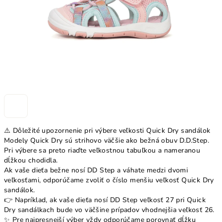
⚠️ Dôležité upozornenie pri výbere veľkosti Quick Dry sandálok
Modely Quick Dry sú strihovo väčšie ako bežná obuv D.D.Step.
Pri výbere sa preto riaďte veľkostnou tabuľkou a nameranou
dĺžkou chodidla.
Ak vaše dieťa bežne nosí DD Step a váhate medzi dvomi
veľkosťami, odporúčame zvoliť o číslo menšiu veľkosť Quick Dry
sandálok.
👉 Napríklad, ak vaše dieťa nosí DD Step veľkosť 27 pri Quick
Dry sandálkach bude vo väčšine prípadov vhodnejšia veľkosť 26.
✨ Pre najpresnejší výber vždy odporúčame porovnať dĺžku