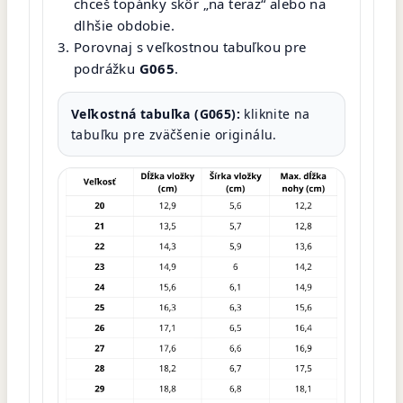
chceš topánky skôr „na teraz“ alebo na
dlhšie obdobie.
Porovnaj s veľkostnou tabuľkou pre
podrážku
G065
.
Veľkostná tabuľka (G065):
kliknite na
tabuľku pre zväčšenie originálu.