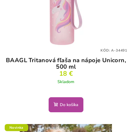
KÓD:
A-34491
BAAGL Tritanová fľaša na nápoje Unicorn,
500 ml
18 €
Skladom
Do košíka
Novinka