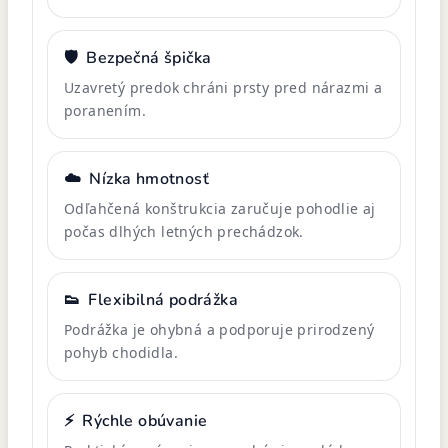
🛡️
Bezpečná špička
Uzavretý predok chráni prsty pred nárazmi a
poranením.
☁️
Nízka hmotnosť
Odľahčená konštrukcia zaručuje pohodlie aj
počas dlhých letných prechádzok.
👟
Flexibilná podrážka
Podrážka je ohybná a podporuje prirodzený
pohyb chodidla.
⚡
Rýchle obúvanie