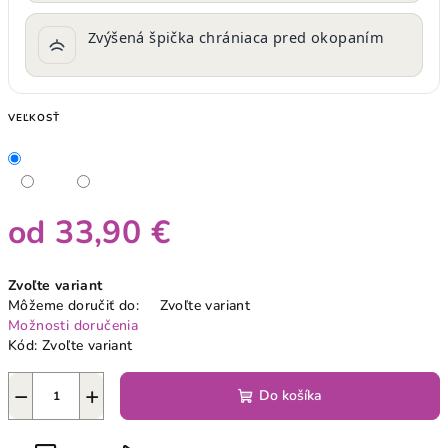
Zvýšená špička chrániaca pred okopaním
VEĽKOSŤ
od
33,90 €
Jednotková
Zvoľte variant
cena:
Môžeme doručiť do:
Zvoľte variant
Možnosti doručenia
Kód:
Zvoľte variant
−
+
Do košíka