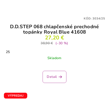
KÓD:
3034/25
D.D.STEP 068 chlapčenské prechodné
topánky Royal Blue 41608
27,20 €
38,90 €
(–30 %)
25
Skladom
Detail
VÝPREDAJ