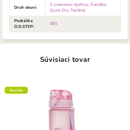
S uzavretou špičkou
,
Sandále
,
Druh obuvi
:
Quick Dry
,
Textilné
Podrážka
065
D.D.STEP
:
Súvisiaci tovar
Novinka