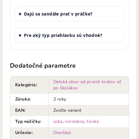
Dajú sa sandále prať v práčke?
Pre aký typ priehlavku sú vhodné?
Dodatočné parametre
Detská obuv od prvých krokov až
Kategória
:
po školákov
Záruka
:
2 roky
EAN
:
Zvoľte variant
Typ nožičky
:
úzka
,
normálna
,
široká
Určenie
:
Dievčatá