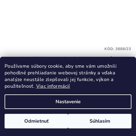
KÓD:
3888/23
PROTETIKA PADY DENIM sandále
BAREFOOT
Používame súbory cookie, aby sme vám umožnili
26,30 €
pohodlné prehliadanie webovej stránky a vďaka
analýze neustále zlepšovali jej funkcie, výkon a
43,90 €
(–40 %)
použiteľnosť.
Viac informácií
23
26
Skladom
Nastavenie
Odmietnuť
Súhlasím
Detail