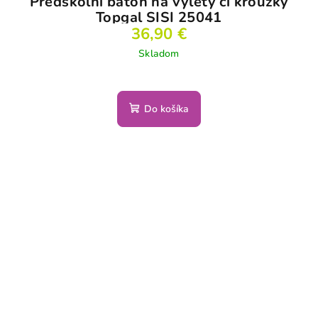
Předškolní batoh na výlety či kroužky
Topgal SISI 25041
36,90 €
Skladom
Do košíka