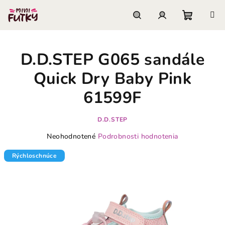
Prejsť
na
obsah
Nákupn
Hľadať
Prihlásenie
D.D.STEP G065 sandále
košík
Quick Dry Baby Pink
61599F
D.D.STEP
Priemerné
Neohodnotené
Podrobnosti hodnotenia
hodnotenie
produktu
Rýchloschnúce
je
0,0
z
5
hviezdičiek.