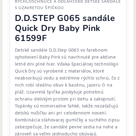
RÝCHLOSCHNÚCE A ODĽAHČENÉ DETSKÉ SANDÁLE
S UZAVRETOU ŠPIČKOU
D.D.STEP G065 sandále
Quick Dry Baby Pink
61599F
Detské sandále D.D.Step G065 vo farebnom
vyhotovení Baby Pink sú navrhnuté pre aktívne
letné dni plné hier. Vďaka špeciálnej technológii
Quick Dry sú vyrobené z materiálov, ktoré
neabsorbujú vodu a extrémne rýchlo schnú, čo z
nich robí ideálnu obuv k bazénu, jazeru či na
pláž. Uzavretá špička poskytuje potrebnú
ochranu detským prstom pri behu a zakopnutí.
Topánky sú mimoriadne ľahké, takže nezaťažujú
detskú nožičku ani pri celodennom nosení.
Kombinácia sťahovacej gumičky a suchého zipsu
zabezpečuje, že sandále pevne sedia na nohe a
zároveň sa veľmi jednoducho obúvajú.