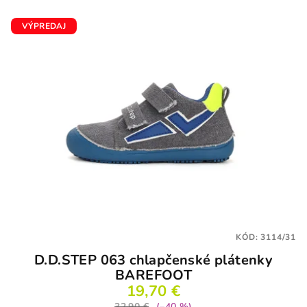
VÝPREDAJ
KÓD:
3114/31
D.D.STEP 063 chlapčenské plátenky
BAREFOOT
19,70 €
32,90 €
(–40 %)