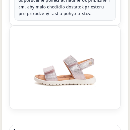
odporúčame ponechať nadmerok približne 1
cm, aby malo chodidlo dostatok priestoru
pre prirodzený rast a pohyb prstov.