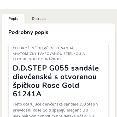
Popis
Diskusia
Podrobný popis
CELOKOŽENÉ DIEVČENSKÉ SANDÁLE S
ANATOMICKY TVAROVANOU STIELKOU A
FLEXIBILNOU PODRÁŽKOU.
D.D.STEP G055 sandále
dievčenské s otvorenou
špičkou Rose Gold
61241A
Tieto očarujúce dievčenské sandále D.D.Step v
prevedení Rose Gold spájajú eleganciu s
maximálnym pohodlím pre detské nôžky. Sú