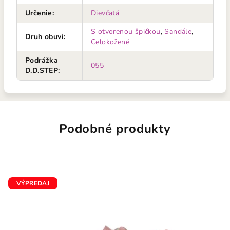
Určenie
:
Dievčatá
S otvorenou špičkou
,
Sandále
,
Druh obuvi
:
Celokožené
Podrážka
055
D.D.STEP
:
Podobné produkty
VÝPREDAJ