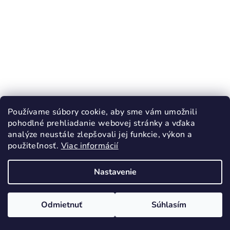
KÓD:
1885/20
Používame súbory cookie, aby sme vám umožnili
D.D.STEP 076 sandále chlapčenské Royal
pohodlné prehliadanie webovej stránky a vďaka
Blue Barefoot
analýze neustále zlepšovali jej funkcie, výkon a
27,90 €
od
použiteľnosť.
Viac informácií
39,90 €
(–30 %)
20
29
Nastavenie
Skladom
Odmietnuť
Súhlasím
Detail