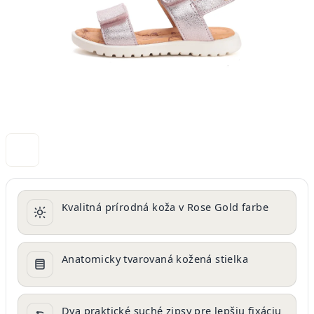
Kvalitná prírodná koža v Rose Gold farbe
Anatomicky tvarovaná kožená stielka
Dva praktické suché zipsy pre lepšiu fixáciu