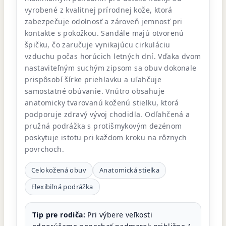
vyrobené z kvalitnej prírodnej kože, ktorá
zabezpečuje odolnosť a zároveň jemnosť pri
kontakte s pokožkou. Sandále majú otvorenú
špičku, čo zaručuje vynikajúcu cirkuláciu
vzduchu počas horúcich letných dní. Vďaka dvom
nastaviteľným suchým zipsom sa obuv dokonale
prispôsobí šírke priehlavku a uľahčuje
samostatné obúvanie. Vnútro obsahuje
anatomicky tvarovanú koženú stielku, ktorá
podporuje zdravý vývoj chodidla. Odľahčená a
pružná podrážka s protišmykovým dezénom
poskytuje istotu pri každom kroku na rôznych
povrchoch.
Celokožená obuv
Anatomická stielka
Flexibilná podrážka
Tip pre rodiča:
Pri výbere veľkosti