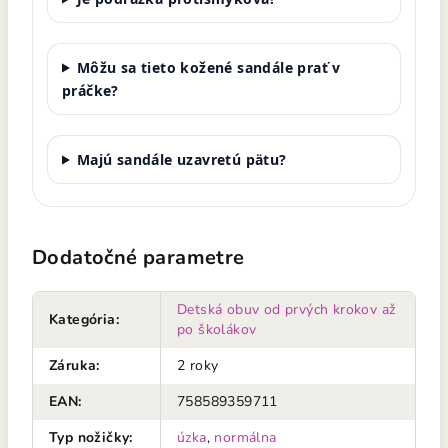
Môžu sa tieto kožené sandále prať v
práčke?
Majú sandále uzavretú pätu?
Dodatočné parametre
Detská obuv od prvých krokov až
Kategória
:
po školákov
Záruka
:
2 roky
EAN
:
758589359711
Typ nožičky
:
úzka
,
normálna