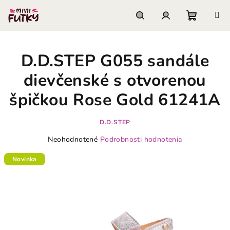
Prejsť
na
obsah
Nákupn
Hľadať
Prihlásenie
D.D.STEP G055 sandále
košík
dievčenské s otvorenou
špičkou Rose Gold 61241A
D.D.STEP
Priemerné
Neohodnotené
Podrobnosti hodnotenia
hodnotenie
produktu
Novinka
je
0,0
z
5
hviezdičiek.