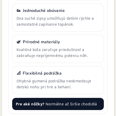
👟
Jednoduché obúvanie
Dva suché zipsy umožňujú deťom rýchle a
samostatné zapínanie topánok.
🌿
Prírodné materiály
Kvalitná koža zaručuje priedušnosť a
zabraňuje nepríjemnému poteniu nôh.
📐
Flexibilná podrážka
Ohybná gumená podrážka neobmedzuje
detskú nohu pri hre a behaní.
Pre aké nôžky?
Normálne až širšie chodidlá