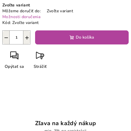
Jednotková
Zvoľte variant
cena:
Môžeme doručiť do:
Zvoľte variant
Možnosti doručenia
Kód:
Zvoľte variant
−
+
Do košíka
Opýtať sa
Strážiť
Zľava na každý nákup
min. 3% po registrácii