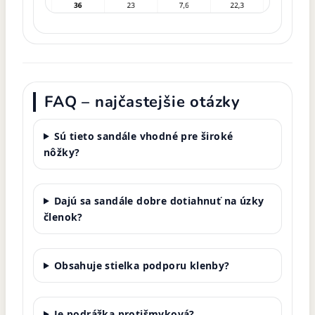
FAQ – najčastejšie otázky
Sú tieto sandále vhodné pre široké
nôžky?
Dajú sa sandále dobre dotiahnuť na úzky
členok?
Obsahuje stielka podporu klenby?
Je podrážka protišmyková?