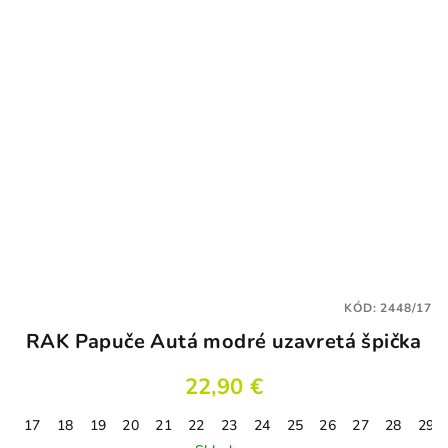
KÓD:
2448/17
RAK Papuče Autá modré uzavretá špička
22,90 €
17
18
19
20
21
22
23
24
25
26
27
28
29