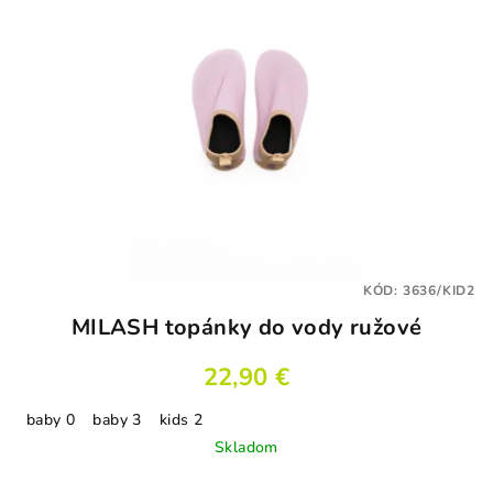
KÓD:
3636/KID2
MILASH topánky do vody ružové
22,90 €
baby 0
baby 3
kids 2
Skladom