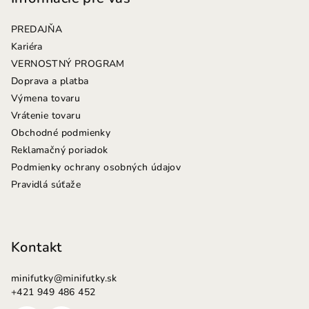
ä
PREDAJŇA
t
Kariéra
i
VERNOSTNÝ PROGRAM
e
Doprava a platba
Výmena tovaru
Vrátenie tovaru
Obchodné podmienky
Reklamačný poriadok
Podmienky ochrany osobných údajov
Pravidlá súťaže
Kontakt
minifutky
@
minifutky.sk
+421 949 486 452