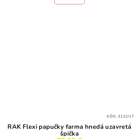
KÓD:
3132/17
RAK Flexi papučky farma hnedá uzavretá
špička