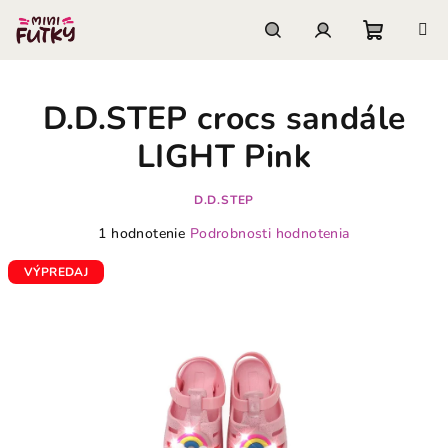
Prejsť
na
obsah
Nákupn
Hľadať
Prihlásenie
D.D.STEP crocs sandále
košík
LIGHT Pink
D.D.STEP
Priemerné
1 hodnotenie
Podrobnosti hodnotenia
hodnotenie
produktu
VÝPREDAJ
je
4,0
z
5
hviezdičiek.