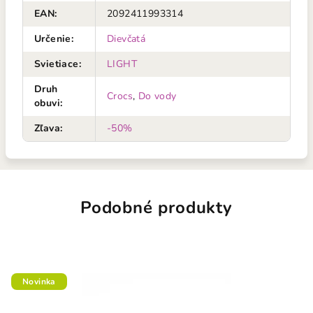
EAN
:
2092411993314
Určenie
:
Dievčatá
Svietiace
:
LIGHT
Druh
Crocs
,
Do vody
obuvi
:
Zľava
:
-50%
Podobné produkty
Novinka