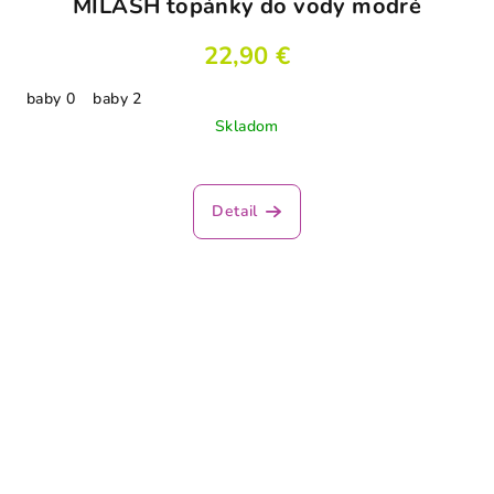
MILASH topánky do vody modré
22,90 €
baby 0
baby 2
Skladom
Detail