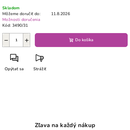
Jednotková
Skladom
cena:
Môžeme doručiť do:
11.8.2026
Možnosti doručenia
Kód:
3490/31
−
+
Do košíka
Opýtať sa
Strážiť
Zľava na každý nákup