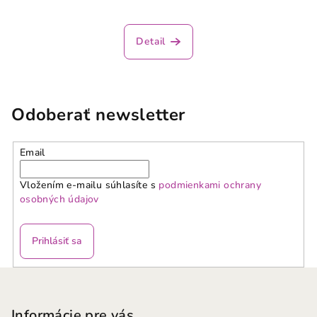
Detail
Odoberať newsletter
Email
Vložením e-mailu súhlasíte s
podmienkami ochrany
osobných údajov
Prihlásiť sa
Z
á
p
Informácie pre vás