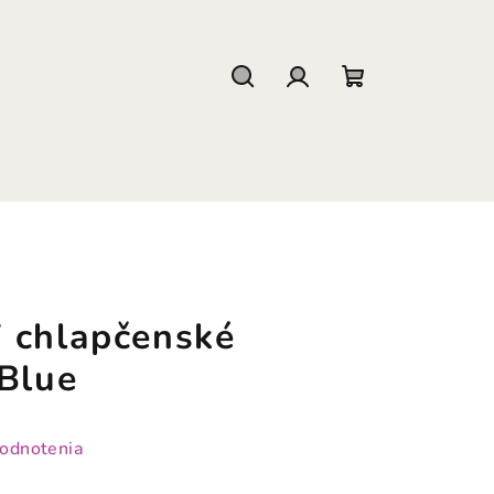
Hľadať
Prihlásenie
Nákupný
košík
 chlapčenské
 Blue
hodnotenia