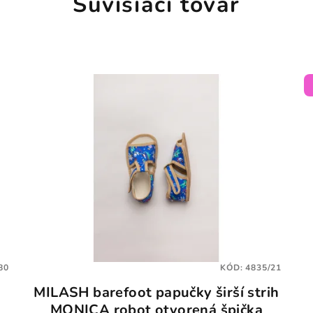
Súvisiaci tovar
80
KÓD:
4835/21
MILASH barefoot papučky širší strih
MONICA robot otvorená špička