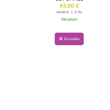
93,80 €
96,80 €
(–3 %)
Skladom
Do košíka