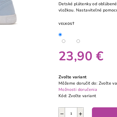
produktu
Detské plátenky od obľúbené
je
vložkou. Nastaviteľné pomoc
0,0
z
VEĽKOSŤ
5
hviezdičiek.
23,90 €
Jednotková
cena:
Zvoľte variant
Môžeme doručiť do:
Zvoľte va
Možnosti doručenia
Kód:
Zvoľte variant
−
+