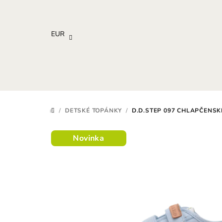
Prejsť
na
obsah
EUR
/
DETSKÉ TOPÁNKY
/
D.D.STEP 097 CHLAPČENSK
DOMOV
Novinka