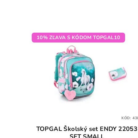
10% ZĽAVA S KÓDOM TOPGAL10
KÓD:
43
TOPGAL Školský set ENDY 22053
SET SMALL