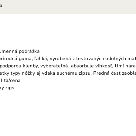
ia
p
 gumenná podrážka
írodná guma, ľahká, vyrobená z testovaných odolných mater
 podporou klenby, vyberateľná, absorbuje vlhkosť, tlmí nára
etky typy nôžky aj vďaka suchému zipsu. Predná časť zaoble
lita/cena
hý zips