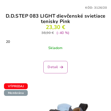
KÓD:
3126/20
D.D.STEP 083 LIGHT dievčenské svietiace
tenisky Pink
23,30 €
38,90 €
(–40 %)
20
Skladom
Detail
VÝPREDAJ
Membrána