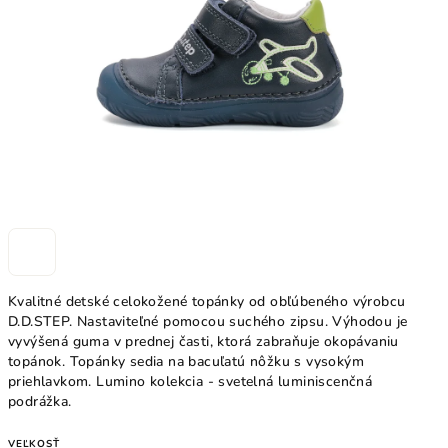
hviezdičiek.
Kvalitné detské celokožené topánky od obľúbeného výrobcu
D.D.STEP. Nastaviteľné pomocou suchého zipsu
. Výhodou je
vyvýšená guma v prednej časti, ktorá zabraňuje okopávaniu
topánok. Topánky sedia na bacuľatú nôžku s vysokým
priehlavkom.
Lumino kolekcia - svetelná luminiscenčná
podrážka.
VEĽKOSŤ