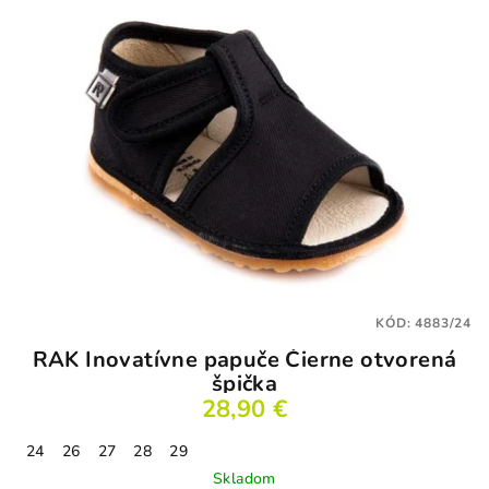
hviezdičiek.
KÓD:
4883/24
RAK Inovatívne papuče Čierne otvorená
špička
28,90 €
24
26
27
28
29
Skladom