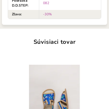
Podrážka
082
D.D.STEP
:
Zľava
:
-30%
Súvisiaci tovar