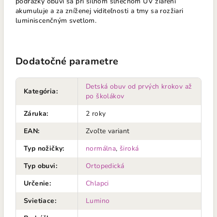
podrážky obuvi sa pri silnom slnečnom UV žiarení
akumuluje a za zníženej viditeľnosti a tmy sa rozžiari
luminiscenčným svetlom.
Dodatočné parametre
Detská obuv od prvých krokov až
Kategória
:
po školákov
Záruka
:
2 roky
EAN
:
Zvoľte variant
Typ nožičky
:
normálna
,
široká
Typ obuvi
:
Ortopedická
Určenie
:
Chlapci
Svietiace
:
Lumino