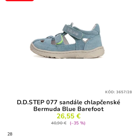
KÓD:
3657/28
D.D.STEP 077 sandále chlapčenské
Bermuda Blue Barefoot
26,55 €
40,90 €
(–35 %)
28