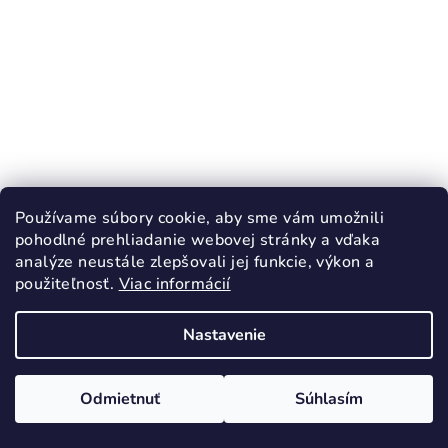
KÓD:
2199/18
Používame súbory cookie, aby sme vám umožnili
RAK Inovatívne papuče Jednorožec
pohodlné prehliadanie webovej stránky a vďaka
uzavretá špička
analýze neustále zlepšovali jej funkcie, výkon a
28,90 €
použiteľnosť.
Viac informácií
17
18
19
26
29
30
31
32
Nastavenie
Skladom
Priemerné
hodnotenie
Odmietnuť
Súhlasím
produktu
Detail
je