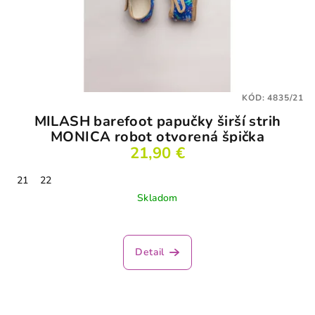
KÓD:
4835/21
MILASH barefoot papučky širší strih
MONICA robot otvorená špička
21,90 €
21
22
Skladom
Priemerné
hodnotenie
produktu
Detail
je
3,5
z
5