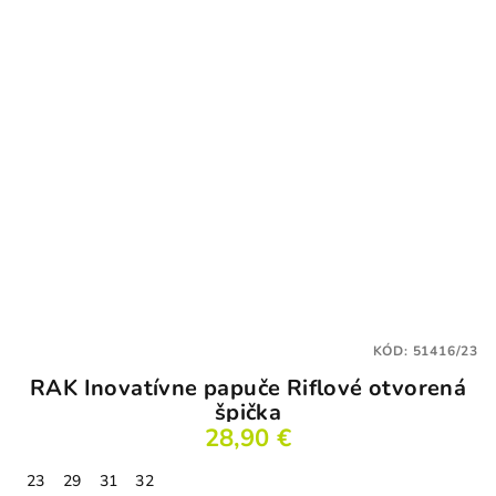
5
hviezdičiek.
KÓD:
51416/23
RAK Inovatívne papuče Riflové otvorená
špička
28,90 €
23
29
31
32