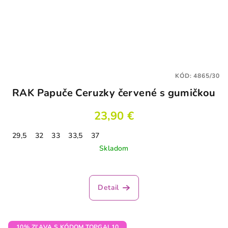
KÓD:
4865/30
RAK Papuče Ceruzky červené s gumičkou
23,90 €
29,5
32
33
33,5
37
Skladom
Detail
10% ZĽAVA S KÓDOM TOPGAL10