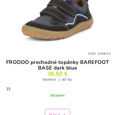
KÓD:
3268/23
FRODDO prechodné topánky BAREFOOT
BASE dark blue
36,50 €
60,90 €
(–40 %)
23
Skladom