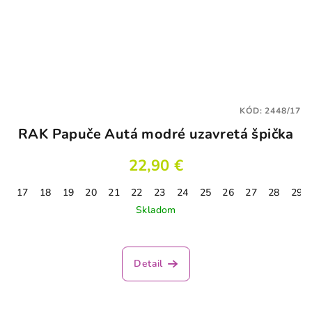
KÓD:
2448/17
RAK Papuče Autá modré uzavretá špička
22,90 €
17
18
19
20
21
22
23
24
25
26
27
28
29
Skladom
Priemerné
hodnotenie
produktu
Detail
je
5,0
z