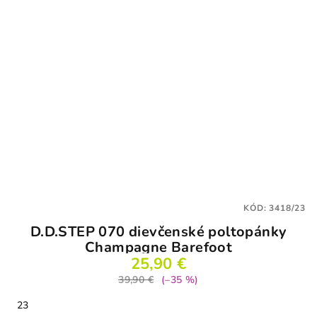
KÓD:
3418/23
D.D.STEP 070 dievčenské poltopánky
Champagne Barefoot
25,90 €
39,90 €
(–35 %)
23