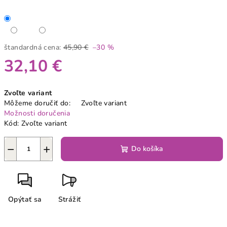
štandardná cena:
45,90 €
–30 %
32,10 €
Jednotková
Zvoľte variant
cena:
Môžeme doručiť do:
Zvoľte variant
Možnosti doručenia
Kód:
Zvoľte variant
−
+
Do košíka
Opýtať sa
Strážiť