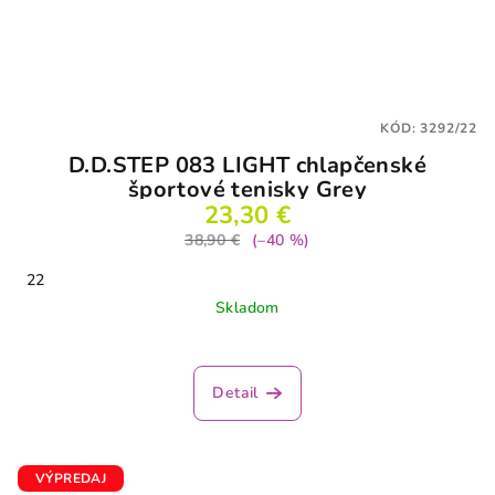
KÓD:
3292/22
D.D.STEP 083 LIGHT chlapčenské
športové tenisky Grey
23,30 €
38,90 €
(–40 %)
22
Skladom
Detail
VÝPREDAJ