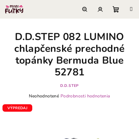
Prejsť
na
obsah
Nákupn
Hľadať
Prihlásenie
D.D.STEP 082 LUMINO
košík
chlapčenské prechodné
topánky Bermuda Blue
52781
D.D.STEP
Priemerné
Neohodnotené
Podrobnosti hodnotenia
hodnotenie
produktu
VÝPREDAJ
je
0,0
z
5