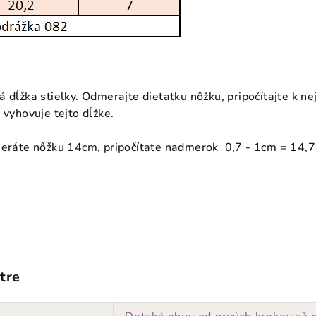
á dĺžka stielky. Odmerajte dieťatku nôžku, pripočítajte k n
 vyhovuje tejto dĺžke.
meráte nôžku 14cm, pripočítate nadmerok 0,7 - 1cm = 14,7
tre