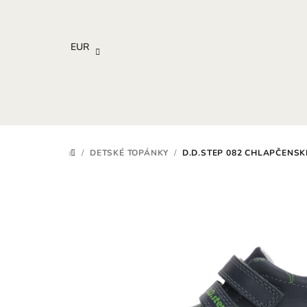
Prejsť
na
obsah
EUR
/
DETSKÉ TOPÁNKY
/
D.D.STEP 082 CHLAPČENSK
DOMOV