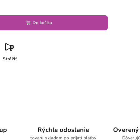
Do košíka
Strážiť
kup
Rýchle odoslanie
Overený 
tovaru skladom po prijatí platby
Dôverujú