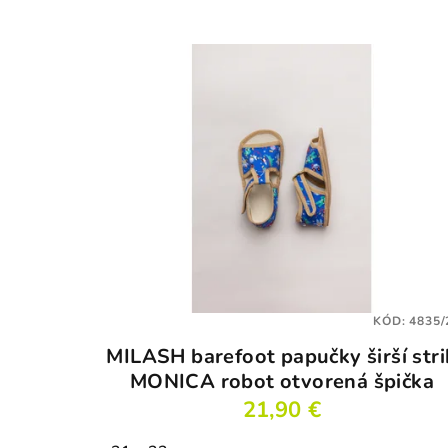
KÓD:
4835/
MILASH barefoot papučky širší stri
MONICA robot otvorená špička
21,90 €