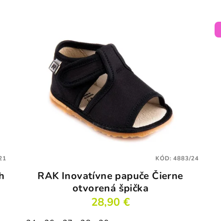
21
KÓD:
4883/24
h
RAK Inovatívne papuče Čierne
otvorená špička
28,90 €