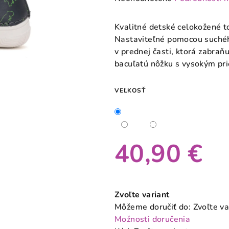
hodnotenie
produktu
Kvalitné detské celokožené 
je
Nastaviteľné pomocou suché
0,0
v prednej časti, ktorá zabra
z
bacuľatú nôžku s vysokým pr
5
hviezdičiek.
VEĽKOSŤ
40,90 €
Jednotková
cena:
Zvoľte variant
Môžeme doručiť do:
Zvoľte va
Možnosti doručenia