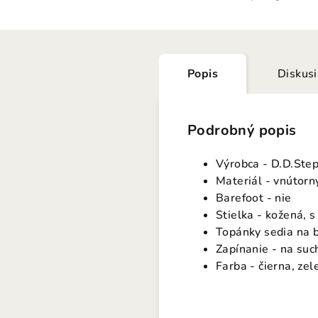
Popis
Diskus
Podrobný popis
Výrobca - D.D.Ste
Materiál - vnútorný
Barefoot - nie
Stielka - kožená, 
Topánky sedia na 
Zapínanie - na suc
Farba - čierna, zel