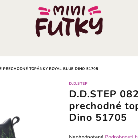
É PRECHODNÉ TOPÁNKY ROYAL BLUE DINO 51705
D.D.STEP
D.D.STEP 082
prechodné to
Dino 51705
Priemerné
Neohodnotené
Podrobnosti 