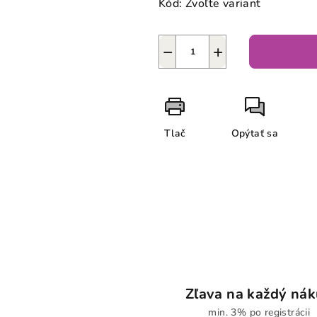
Kód:
Zvoľte variant
−
+
Tlač
Opýtať sa
Zľava na každý ná
min. 3% po registrácii