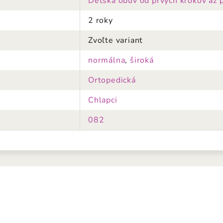
Detská obuv od prvých krokov až 
2 roky
Zvoľte variant
normálna
,
široká
Ortopedická
Chlapci
082