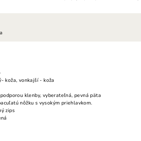
ia
p
- koža, vonkajší - koža
s podporou klenby, vyberateľná, pevná päta
bacuľatú nôžku s vysokým priehlavkom.
hý zips
ená