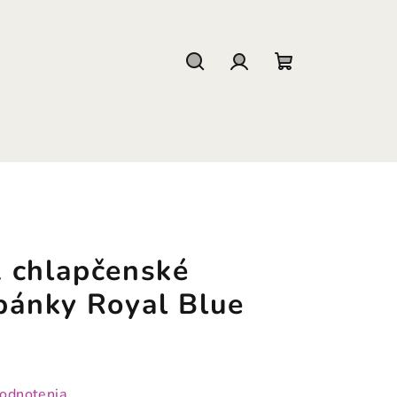
Hľadať
Prihlásenie
Nákupný
košík
 chlapčenské
pánky Royal Blue
hodnotenia