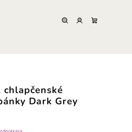
Hľadať
Prihlásenie
Nákupný
košík
 chlapčenské
pánky Dark Grey
hodnotenia