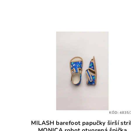
KÓD:
4835/
MILASH barefoot papučky širší stri
MONICA robot otvorená špička