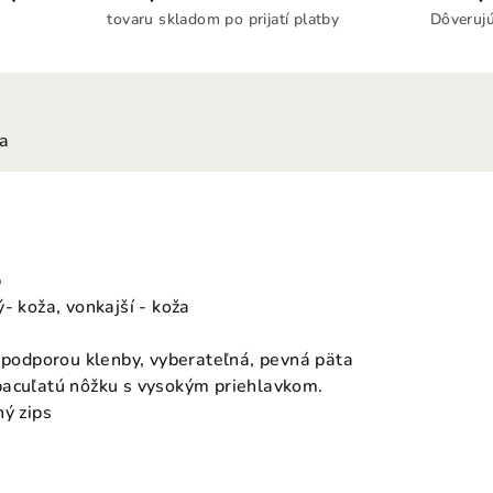
tovaru skladom po prijatí platby
Dôverujú
ia
p
- koža, vonkajší - koža
s podporou klenby, vyberateľná, pevná päta
bacuľatú nôžku s vysokým priehlavkom.
hý zips