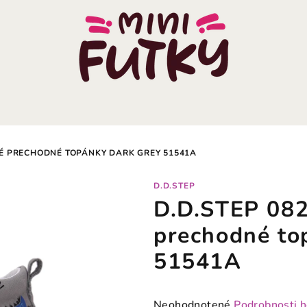
KÉ PRECHODNÉ TOPÁNKY DARK GREY 51541A
D.D.STEP
D.D.STEP 082
prechodné to
51541A
Priemerné
Neohodnotené
Podrobnosti 