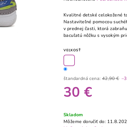
hodnotenie
produktu
Kvalitné detské celokožené 
je
Nastaviteľné pomocou suché
0,0
v prednej časti, ktorá zabra
z
bacuľatú nôžku s vysokým pr
5
hviezdičiek.
VEĽKOSŤ
štandardná cena:
42,90 €
–
30 €
Jednotková
cena:
Skladom
Môžeme doručiť do:
11.8.20