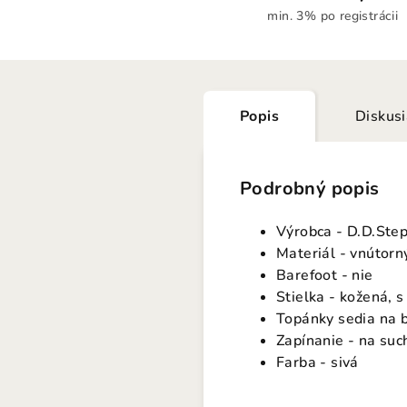
min. 3% po registrácii
Popis
Diskus
Podrobný popis
Výrobca - D.D.Ste
Materiál - vnútorný
Barefoot - nie
Stielka - kožená, 
Topánky sedia na 
Zapínanie - na suc
Farba - sivá