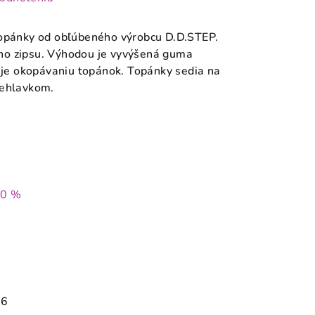
topánky od obľúbeného výrobcu D.D.STEP.
ho zipsu
. Výhodou je vyvýšená guma
ňuje okopávaniu topánok. Topánky sedia na
iehlavkom.
30 %
26