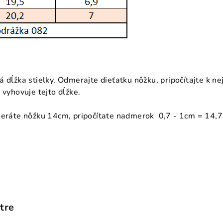
á dĺžka stielky. Odmerajte dieťatku nôžku, pripočítajte k n
 vyhovuje tejto dĺžke.
meráte nôžku 14cm, pripočítate nadmerok 0,7 - 1cm = 14,7
tre