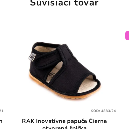
Súvisiaci tovar
21
KÓD:
4883/24
h
RAK Inovatívne papuče Čierne
otvorená špička