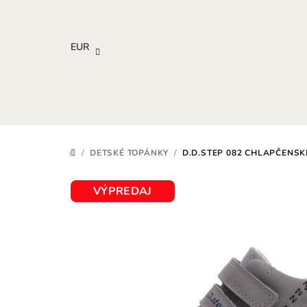
Prejsť
na
obsah
EUR
/
DETSKÉ TOPÁNKY
/
D.D.STEP 082 CHLAPČENS
DOMOV
VÝPREDAJ