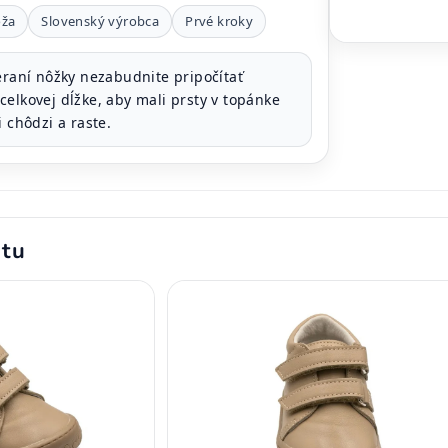
oža
Slovenský výrobca
Prvé kroky
raní nôžky nezabudnite pripočítať
elkovej dĺžke, aby mali prsty v topánke
i chôdzi a raste.
ktu