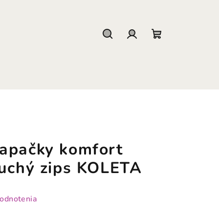
Hľadať
Prihlásenie
Nákupný
košík
apačky komfort
suchý zips KOLETA
hodnotenia