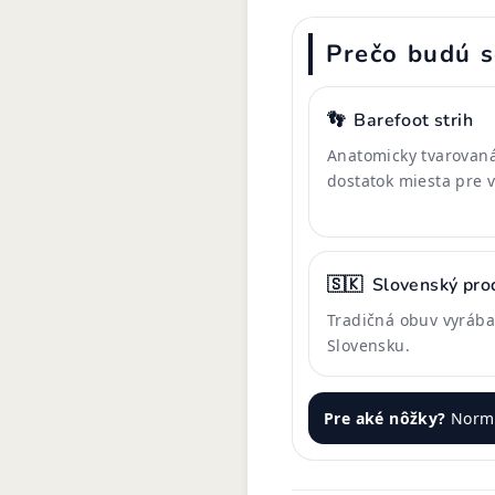
Prečo budú s
👣
Barefoot strih
Anatomicky tvarovaná
dostatok miesta pre 
🇸🇰
Slovenský pro
Tradičná obuv vyrába
Slovensku.
Pre aké nôžky?
Normá