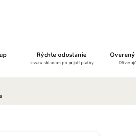
kup
Rýchle odoslanie
Overený 
tovaru skladom po prijatí platby
Dôverujú
ia