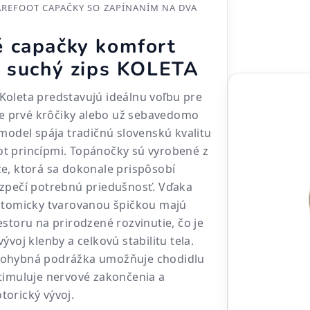
AREFOOT CAPAČKY SO ZAPÍNANÍM NA DVA
 capačky komfort
a suchý zips KOLETA
oleta predstavujú ideálnu voľbu pre
oje prvé krôčiky alebo už sebavedomo
 model spája tradičnú slovenskú kvalitu
t princípmi. Topánočky sú vyrobené z
e, ktorá sa dokonale prispôsobí
ezpečí potrebnú priedušnosť. Vďaka
natomicky tvarovanou špičkou majú
storu na prirodzené rozvinutie, čo je
ývoj klenby a celkovú stabilitu tela.
 ohybná podrážka umožňuje chodidlu
timuluje nervové zakončenia a
orický vývoj.