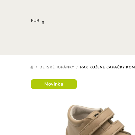
Prejsť
na
obsah
EUR
/
DETSKÉ TOPÁNKY
/
RAK KOŽENÉ CAPAČKY KOM
DOMOV
Novinka