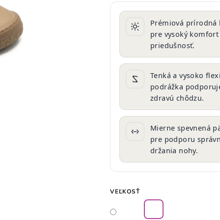
produktu
je
Prémiová prírodná
0,0
pre vysoký komfort
z
priedušnosť.
5
hviezdičiek.
Tenká a vysoko flex
podrážka podporuj
zdravú chôdzu.
Mierne spevnená p
pre podporu správ
držania nohy.
VEĽKOSŤ