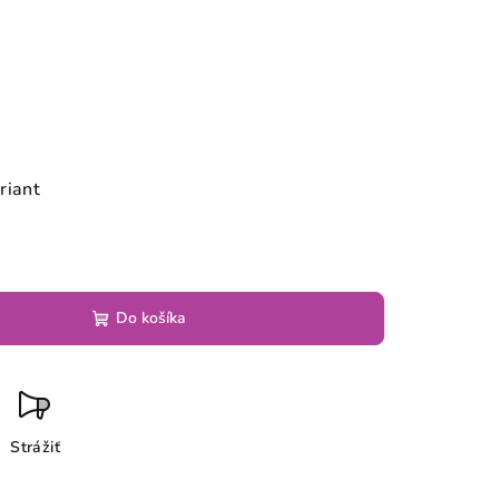
riant
Do košíka
Strážiť