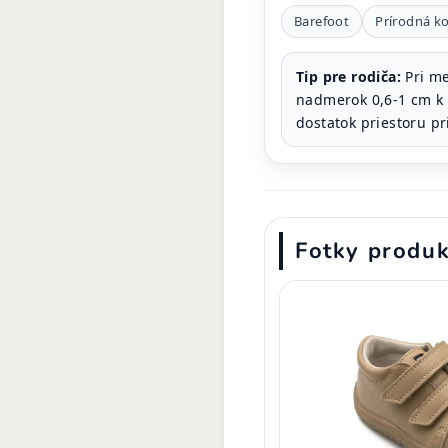
Barefoot
Prírodná k
Tip pre rodiča:
Pri me
nadmerok 0,6-1 cm k c
dostatok priestoru pr
Fotky produ