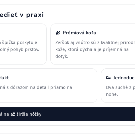
edieť v praxi
🌿
Prémiová koža
 špička poskytuje
Zvršok aj vnútro sú z kvalitnej prírod
voľný pohyb prstov.
kože, ktorá dýcha a je príjemná na
dotyk.
dukt
👟
Jednoduc
ná s dôrazom na detail priamo na
Dva suché zip
nohe.
lne až širšie nôžky