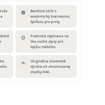
 koža
Barefoot strih s
 a
anatomicky tvarovanou
špičkou pre prsty.
ibilná
Praktické zapínanie na
e
dva suché zipsy pre
lepšiu stabilitu.
äta
Originálna slovenská
neho
výroba od renomovanej
značky RAK.