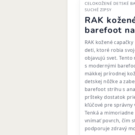
CELOKOŽENÉ DETSKÉ B
SUCHÉ ZIPSY
RAK kožené
barefoot n
RAK kožené capačky K
deti, ktoré robia sv
objavujú svet. Tento
s modernými barefoo
mäkkej prírodnej kož
detskej nôžke a zab
barefoot strihu s a
pršteky dostatok prie
kľúčové pre správny v
Tenká a mimoriadne
vnímať povrch, čím s
podporuje zdravý mot