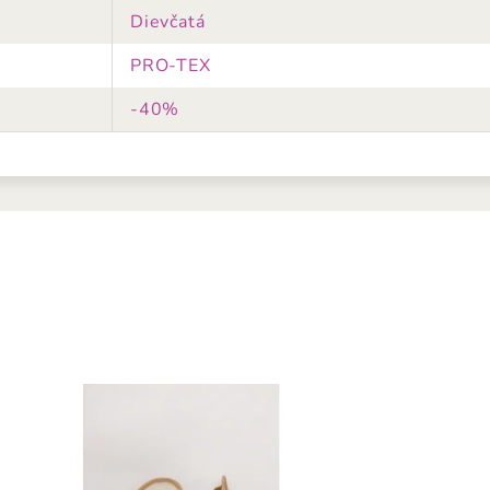
Dievčatá
PRO-TEX
-40%