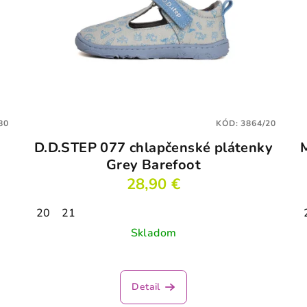
80
KÓD:
3864/20
D.D.STEP 077 chlapčenské plátenky
Grey Barefoot
28,90 €
20
21
Skladom
Detail