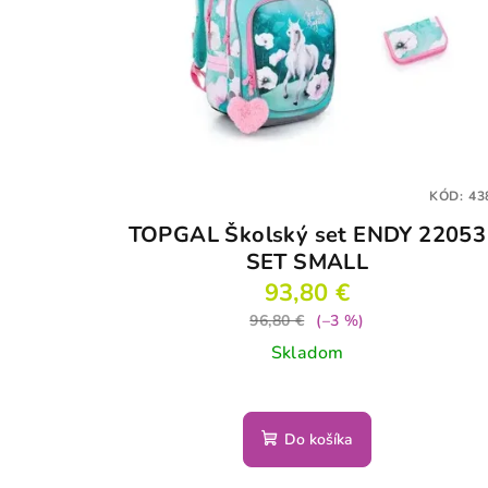
KÓD:
43
TOPGAL Školský set ENDY 22053
SET SMALL
93,80 €
96,80 €
(–3 %)
Skladom
Do košíka