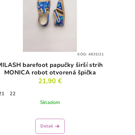
KÓD:
4835/21
MILASH barefoot papučky širší strih
MONICA robot otvorená špička
21,90 €
21
22
Skladom
Priemerné
hodnotenie
Detail
produktu