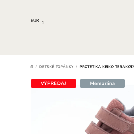
Prejsť
na
obsah
EUR
/
DETSKÉ TOPÁNKY
/
PROTETIKA KEIKO TERAKO
DOMOV
VÝPREDAJ
Membrána