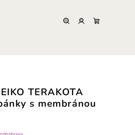
Hľadať
Prihlásenie
Nákupný
košík
KEIKO TERAKOTA
opánky s membránou
hodnotenia