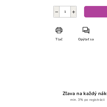
−
+
Tlač
Opýtať sa
Zľava na každý ná
min. 3% po registrácii