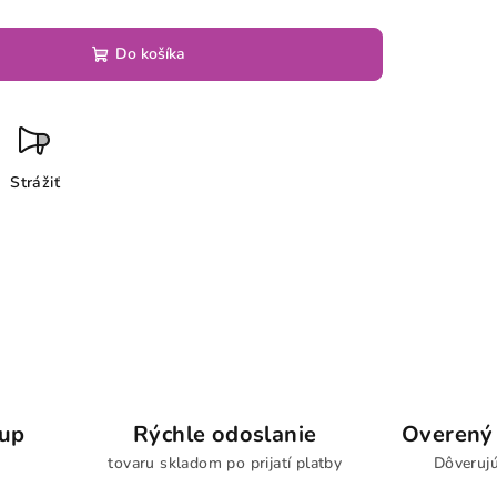
Do košíka
Strážiť
kup
Rýchle odoslanie
Overený 
tovaru skladom po prijatí platby
Dôverujú