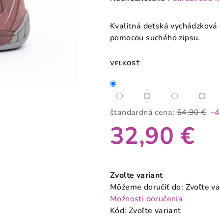
hodnotenie
produktu
Kvalitná detská vychádzková
je
pomocou suchého zipsu.
0,0
z
VEĽKOSŤ
5
hviezdičiek.
štandardná cena:
54,90 €
–
32,90 €
Jednotková
cena:
Zvoľte variant
Môžeme doručiť do:
Zvoľte va
Možnosti doručenia
Kód:
Zvoľte variant