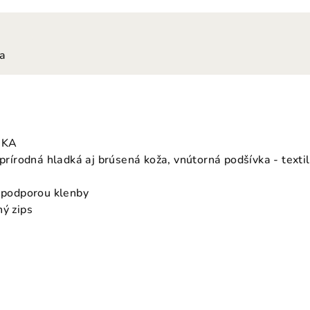
ia
IKA
 prírodná hladká aj brúsená koža, vnútorná podšívka - texti
s podporou klenby
hý zips