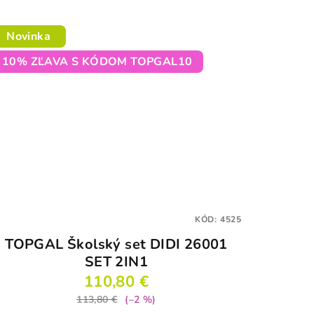
je
3,5
z
Novinka
5
10% ZĽAVA S KÓDOM TOPGAL10
hviezdičiek.
KÓD:
4525
TOPGAL Školský set DIDI 26001
SET 2IN1
110,80 €
113,80 €
(–2 %)