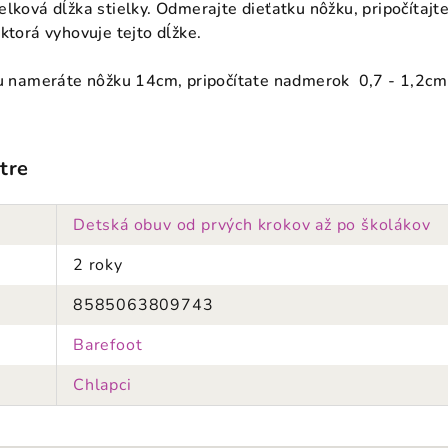
elková dĺžka stielky. Odmerajte dieťatku nôžku, pripočítaj
ktorá vyhovuje tejto dĺžke.
ku nameráte nôžku 14cm, pripočítate nadmerok 0,7 - 1,2cm
tre
Detská obuv od prvých krokov až po školákov
2 roky
8585063809743
Barefoot
Chlapci