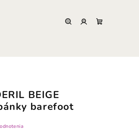
Hľadať
Prihlásenie
Nákupný
košík
ERIL BEIGE
pánky barefoot
hodnotenia