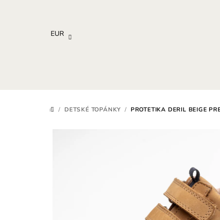
Prejsť
na
obsah
EUR
/
DETSKÉ TOPÁNKY
/
PROTETIKA DERIL BEIGE P
DOMOV