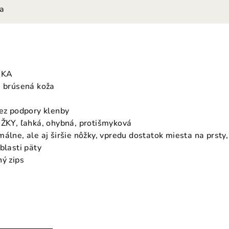
ia
IKA
á brúsená koža
bez podpory klenby
Y, ľahká, ohybná, protišmyková
málne, ale aj širšie nôžky, vpredu dostatok miesta na prst
blasti päty
hý zips