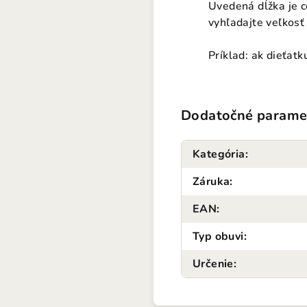
Uvedená dĺžka je c
vyhľadajte veľkosť 
Príklad: ak dieťat
Dodatočné parame
Kategória
:
Záruka
:
EAN
:
Typ obuvi
:
Určenie
: