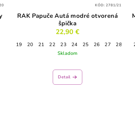
20
KÓD:
2781/21
y
RAK Papuče Autá modré otvorená
špička
22,90 €
19
20
21
22
23
24
25
26
27
28
29
Skladom
Priemerné
hodnotenie
Detail
produktu
je
3,1
z
5
hviezdičiek.