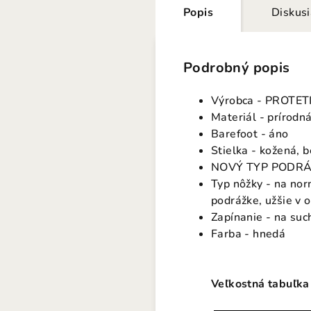
Popis
Diskus
Podrobný popis
Výrobca - PROTET
Materiál - prírodn
Barefoot - áno
Stielka - kožená, 
NOVÝ TYP PODRÁŽK
Typ nôžky - na nor
podrážke, užšie v o
Zapínanie - na suc
Farba - hnedá
Veľkostná tabuľka