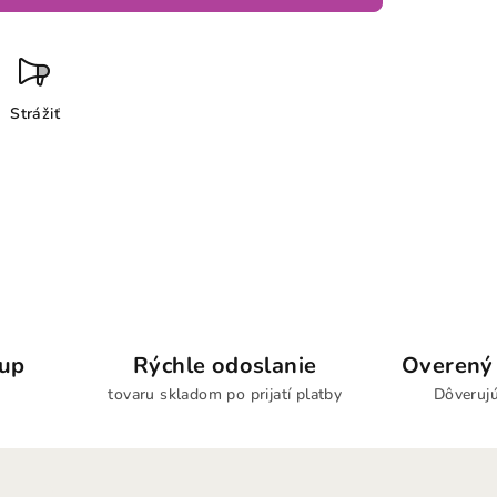
Strážiť
kup
Rýchle odoslanie
Overený 
tovaru skladom po prijatí platby
Dôverujú