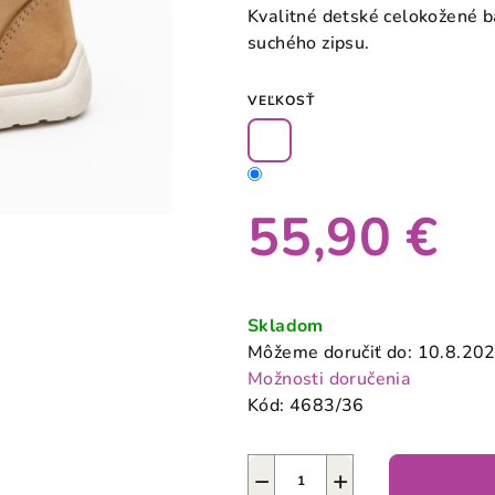
produktu
Kvalitné detské celokožené 
je
suchého zipsu.
0,0
z
VEĽKOSŤ
5
hviezdičiek.
55,90 €
Jednotková
cena:
Skladom
Môžeme doručiť do:
10.8.20
Možnosti doručenia
Kód:
4683/36
−
+