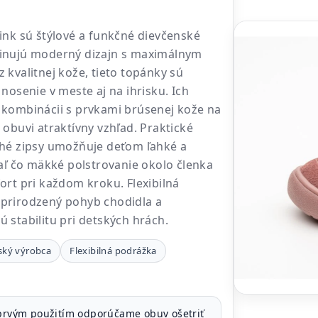
ink sú štýlové a funkčné dievčenské
inujú moderný dizajn s maximálnym
 kvalitnej kože, tieto topánky sú
nosenie v meste aj na ihrisku. Ich
 kombinácii s prvkami brúsenej kože na
 obuvi atraktívny vzhľad. Praktické
ché zipsy umožňuje deťom ľahké a
iaľ čo mäkké polstrovanie okolo členka
ort pri každom kroku. Flexibilná
prirodzený pohyb chodidla a
 stabilitu pri detských hrách.
ský výrobca
Flexibilná podrážka
rvým použitím odporúčame obuv ošetriť