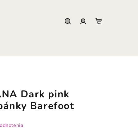
Hľadať
Prihlásenie
Nákupný
košík
NA Dark pink
pánky Barefoot
hodnotenia