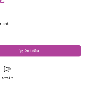
riant
Do košíka
Strážiť