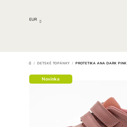
Prejsť
na
obsah
EUR
/
DETSKÉ TOPÁNKY
/
PROTETIKA ANA DARK PIN
DOMOV
Novinka