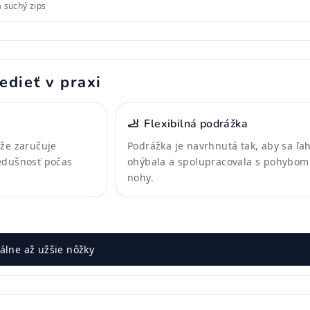
a suchý zips
edieť v praxi
🦶
Flexibilná podrážka
ože zaručuje
Podrážka je navrhnutá tak, aby sa ľa
edušnosť počas
ohýbala a spolupracovala s pohybom
nohy.
lne až užšie nôžky