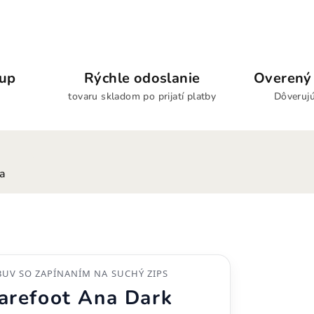
kup
Rýchle odoslanie
Overený 
tovaru skladom po prijatí platby
Dôverujú
ia
UV SO ZAPÍNANÍM NA SUCHÝ ZIPS
Barefoot Ana Dark