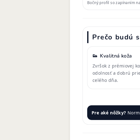
Bočný profil so zapínaním n
Prečo budú s
👟
Kvalitná koža
Zvršok z prémiovej k
odolnosť a dobrú pri
celého dňa.
Pre aké nôžky?
Normá