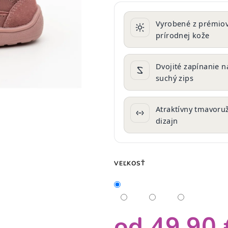
produktu
je
Vyrobené z prémiov
0,0
prírodnej kože
z
5
hviezdičiek.
Dvojité zapínanie n
suchý zips
Atraktívny tmavoru
dizajn
VEĽKOSŤ
od
49,90 