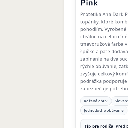
Pink
Protetika Ana Dark P
topánky, ktoré komb
pohodlím. Vyrobené z
ideálne na celoročné 
tmavoružová farba v
špičke a päte dodáva
zapínanie na dva su
rýchle obúvanie, zat
zvyšuje celkový komf
podrážka podporuje 
zabezpečuje potrebnú
Kožená obuv
Sloven
Jednoduché obúvanie
Tip pre rodiča:
Pred p