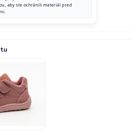
u, aby ste ochránili materiál pred
mi.
ktu