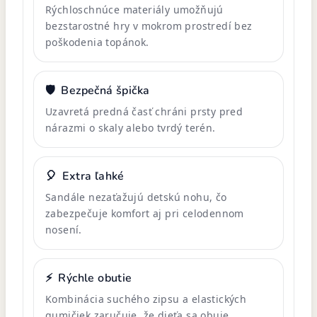
Rýchloschnúce materiály umožňujú
bezstarostné hry v mokrom prostredí bez
poškodenia topánok.
🛡️
Bezpečná špička
Uzavretá predná časť chráni prsty pred
nárazmi o skaly alebo tvrdý terén.
🎈
Extra ľahké
Sandále nezaťažujú detskú nohu, čo
zabezpečuje komfort aj pri celodennom
nosení.
⚡
Rýchle obutie
Kombinácia suchého zipsu a elastických
gumičiek zaručuje, že dieťa sa obuje