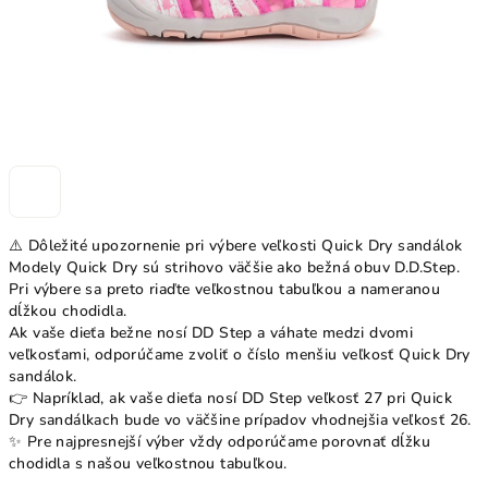
⚠️ Dôležité upozornenie pri výbere veľkosti Quick Dry sandálok
Modely Quick Dry sú strihovo väčšie ako bežná obuv D.D.Step.
Pri výbere sa preto riaďte veľkostnou tabuľkou a nameranou
dĺžkou chodidla.
Ak vaše dieťa bežne nosí DD Step a váhate medzi dvomi
veľkosťami, odporúčame zvoliť o číslo menšiu veľkosť Quick Dry
sandálok.
👉 Napríklad, ak vaše dieťa nosí DD Step veľkosť 27 pri Quick
Dry sandálkach bude vo väčšine prípadov vhodnejšia veľkosť 26.
✨ Pre najpresnejší výber vždy odporúčame porovnať dĺžku
chodidla s našou veľkostnou tabuľkou.