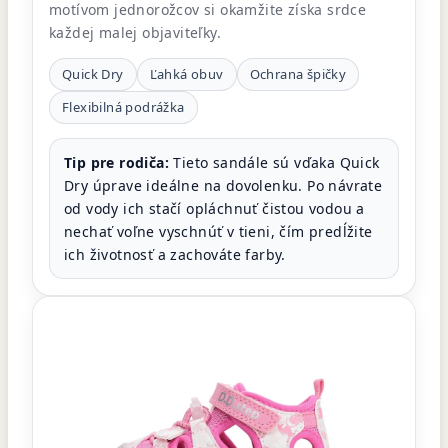
motívom jednorožcov si okamžite získa srdce
každej malej objaviteľky.
Quick Dry
Ľahká obuv
Ochrana špičky
Flexibilná podrážka
Tip pre rodiča:
Tieto sandále sú vďaka Quick
Dry úprave ideálne na dovolenku. Po návrate
od vody ich stačí opláchnuť čistou vodou a
nechať voľne vyschnúť v tieni, čím predĺžite
ich životnosť a zachováte farby.