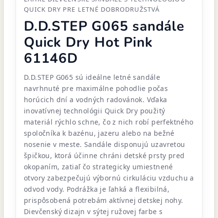
QUICK DRY PRE LETNÉ DOBRODRUŽSTVÁ
D.D.STEP G065 sandále
Quick Dry Hot Pink
61146D
D.D.STEP G065 sú ideálne letné sandále
navrhnuté pre maximálne pohodlie počas
horúcich dní a vodných radovánok. Vďaka
inovatívnej technológii Quick Dry použitý
materiál rýchlo schne, čo z nich robí perfektného
spoločníka k bazénu, jazeru alebo na bežné
nosenie v meste. Sandále disponujú uzavretou
špičkou, ktorá účinne chráni detské prsty pred
okopaním, zatiaľ čo strategicky umiestnené
otvory zabezpečujú výbornú cirkuláciu vzduchu a
odvod vody. Podrážka je ľahká a flexibilná,
prispôsobená potrebám aktívnej detskej nohy.
Dievčenský dizajn v sýtej ružovej farbe s