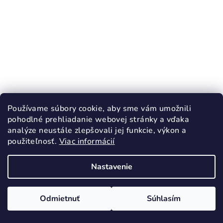
Používame súbory cookie, aby sme vám umožnili
pohodlné prehliadanie webovej stránky a vďaka
analýze neustále zlepšovali jej funkcie, výkon a
použiteľnosť.
Viac informácií
KÓD:
3888/23
PROTETIKA PADY DENIM sandále
Nastavenie
BAREFOOT
26,30 €
43,90 €
(–40 %)
Odmietnuť
Súhlasím
23
26