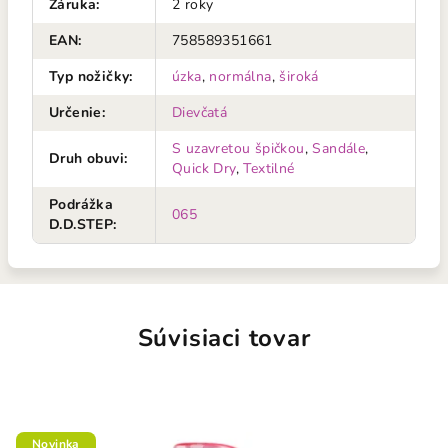
Záruka
:
2 roky
EAN
:
758589351661
Typ nožičky
:
úzka
,
normálna
,
široká
Určenie
:
Dievčatá
S uzavretou špičkou
,
Sandále
,
Druh obuvi
:
Quick Dry
,
Textilné
Podrážka
065
D.D.STEP
:
Súvisiaci tovar
Novinka