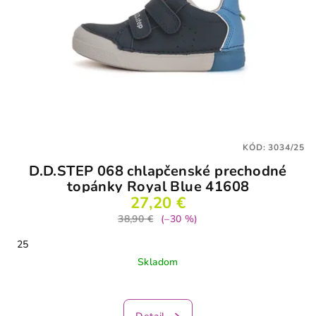
KÓD:
3034/25
D.D.STEP 068 chlapčenské prechodné
topánky Royal Blue 41608
27,20 €
38,90 €
(–30 %)
25
Skladom