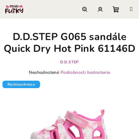
Prejsť
na
obsah
Nákupn
Hľadať
Prihlásenie
D.D.STEP G065 sandále
košík
Quick Dry Hot Pink 61146D
D.D.STEP
Priemerné
Neohodnotené
Podrobnosti hodnotenia
hodnotenie
produktu
Rýchloschnúce
je
0,0
z
5
hviezdičiek.