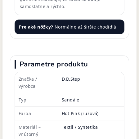
samostatne a rýchlo.
Pre aké nôžky?
Normálne až širšie chodidlá
Parametre produktu
Značka /
D.D.Step
výrobca
Typ
Sandále
Farba
Hot Pink (ružová)
Materiál –
Textil / Syntetika
vnútorný