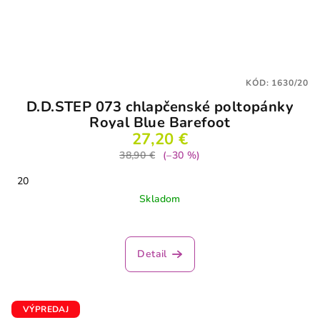
KÓD:
1630/20
D.D.STEP 073 chlapčenské poltopánky
Royal Blue Barefoot
27,20 €
38,90 €
(–30 %)
20
Skladom
Detail
VÝPREDAJ