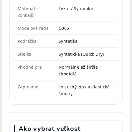
Materiál –
Textil / Syntetika
vonkajší
Modelová rada
G065
Podrážka
Syntetika
Stielka
Syntetická (Quick Dry)
Vhodné pre
Normálne až širšie
chodidlá
Zapínanie
1x suchý zips a elastické
šnúrky
Ako vybrať veľkosť