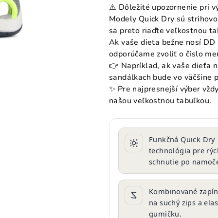
produktu
⚠️ Dôležité upozornenie pri v
je
Modely Quick Dry sú strihovo
0,0
sa preto riaďte veľkostnou t
z
Ak vaše dieťa bežne nosí DD
5
odporúčame zvoliť o číslo me
hviezdičiek.
👉 Napríklad, ak vaše dieťa 
sandálkach bude vo väčšine p
✨ Pre najpresnejší výber vžd
našou veľkostnou tabuľkou.
Funkčná Quick Dry
technológia pre rýc
schnutie po namoče
Kombinované zapín
na suchý zips a elas
gumičku.