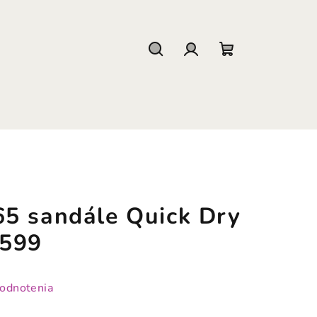
Hľadať
Prihlásenie
Nákupný
košík
5 sandále Quick Dry
1599
hodnotenia