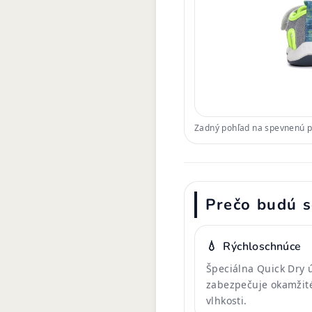
Zadný pohľad na spevnenú pä
Prečo budú s
💧
Rýchloschnúce
Špeciálna Quick Dry 
zabezpečuje okamžit
vlhkosti.