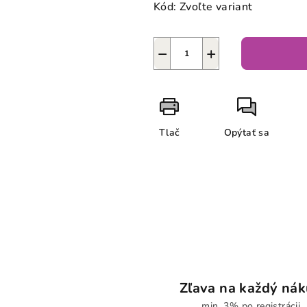
Kód:
Zvoľte variant
−
+
Tlač
Opýtať sa
Zľava na každý ná
min. 3% po registrácii