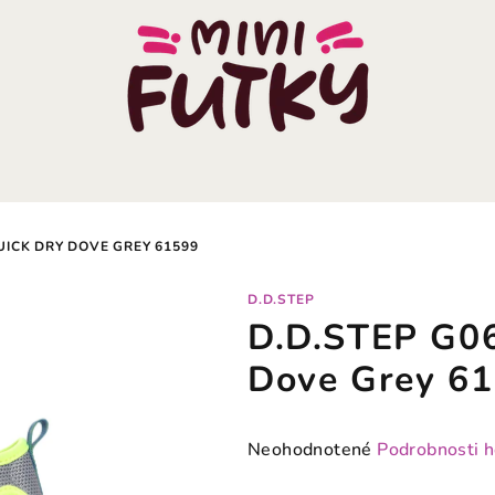
UICK DRY DOVE GREY 61599
D.D.STEP
D.D.STEP G06
Dove Grey 6
Priemerné
Neohodnotené
Podrobnosti 
hodnotenie