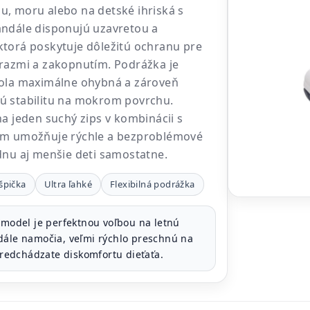
, moru alebo na detské ihriská s
andále disponujú uzavretou a
torá poskytuje dôležitú ochranu pre
razmi a zakopnutím. Podrážka je
bola maximálne ohybná a zároveň
ú stabilitu na mokrom povrchu.
na jeden suchý zips v kombinácii s
ím umožňuje rýchle a bezproblémové
dnu aj menšie deti samostatne.
špička
Ultra ľahké
Flexibilná podrážka
model je perfektnou voľbou na letnú
dále namočia, veľmi rýchlo preschnú na
 predchádzate diskomfortu dieťaťa.