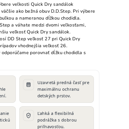
ýbere veľkosti Quick Dry sandálok
 väčšie ako bežná obuv D.D.Step. Pri výbere
abuľkou a nameranou dĺžkou chodidla.
 Step a váhate medzi dvomi veľkosťami,
nšiu veľkosť Quick Dry sandálok.
nosí DD Step veľkosť 27 pri Quick Dry
rípadov vhodnejšia veľkosť 26.
y odporúčame porovnať dĺžku chodidla s
Uzavretá predná časť pre
hle
maximálnu ochranu
ní.
detských prstov.
anie
Ľahká a flexibilná
tickú
podrážka s dobrou
priľnavosťou.