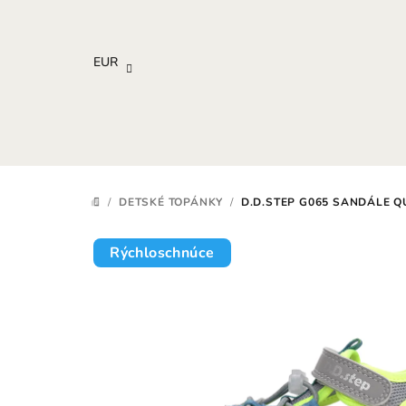
Prejsť
na
obsah
EUR
/
DETSKÉ TOPÁNKY
/
D.D.STEP G065 SANDÁLE Q
DOMOV
Rýchloschnúce