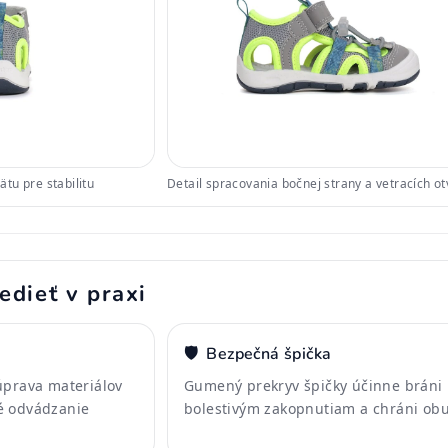
tu pre stabilitu
Detail spracovania bočnej strany a vetracích o
edieť v praxi
🛡️
Bezpečná špička
úprava materiálov
Gumený prekryv špičky účinne bráni
é odvádzanie
bolestivým zakopnutiam a chráni obu