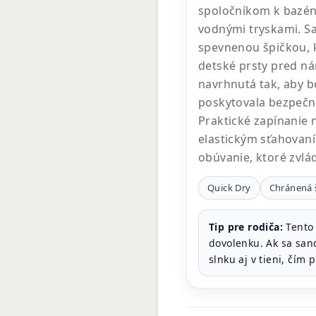
spoločníkom k bazénu
vodnými tryskami. S
spevnenou špičkou, k
detské prsty pred ná
navrhnutá tak, aby 
poskytovala bezpečn
Praktické zapínanie 
elastickým sťahovan
obúvanie, ktoré zvlá
Quick Dry
Chránená 
Tip pre rodiča:
Tento 
dovolenku. Ak sa san
slnku aj v tieni, čím