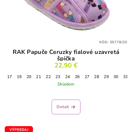
KÓD:
55778/20
RAK Papuče Ceruzky fialové uzavretá
špička
22,90 €
17
19
20
21
22
23
24
26
27
28
29
30
31
Skladom
Detail
VÝPREDAJ