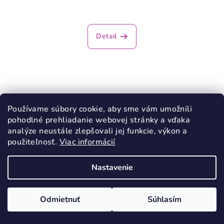
Priemerné
hodnotenie
produktu
Detail
je
5,0
z
5
hviezdičiek.
Používame súbory cookie, aby sme vám umožnili
pohodlné prehliadanie webovej stránky a vďaka
analýze neustále zlepšovali jej funkcie, výkon a
použiteľnosť.
Viac informácií
Nastavenie
Odmietnuť
Súhlasím