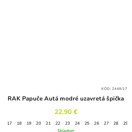
KÓD:
2448/17
RAK Papuče Autá modré uzavretá špička
22,90 €
17
18
19
20
21
22
23
24
25
26
27
28
29
Skladom