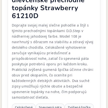
dievčenské prechodné
topánky Strawberry
61210D
Doprajte svojej malej slečne pohodlie a štýl s
týmito prechodnými topánkami D.D.Step v
nádhernej jahodovej farbe. Model 108 je
navrhnutý s dôrazom na stabilitu a zdravý vývoj
detského chodidla. Celokožené vyhotovenie
zaručuje vynikajúcu priedušnosť a
prispôsobivosť nohe, zatiaľ čo spevnená päta
poskytuje potrebnú oporu pri každom kroku.
Praktická zvýšená gumená špička účinne chráni
obuv pred okopaním, čo oceníte pri
každodenných detských aktivitách. Dva suché
zipsy umožňujú rýchle obutie a bezpečné
upevnenie topánky na nohe, čím podporujú
samostatnosť dieťaťa.
Celokožené
Spevnená päta
Zvýšená špička