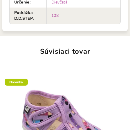
Určenie
:
Dievčatá
Podrážka
108
D.D.STEP
:
Súvisiaci tovar
Novinka