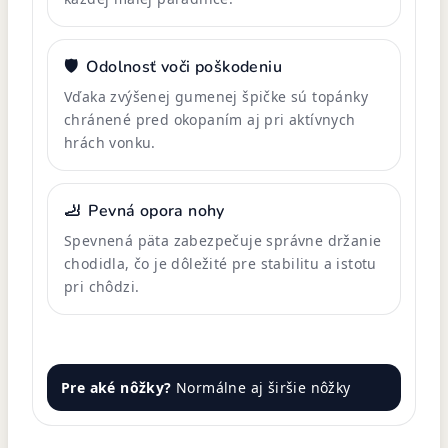
🛡️
Odolnosť voči poškodeniu
Vďaka zvýšenej gumenej špičke sú topánky
chránené pred okopaním aj pri aktívnych
hrách vonku.
🦶
Pevná opora nohy
Spevnená päta zabezpečuje správne držanie
chodidla, čo je dôležité pre stabilitu a istotu
pri chôdzi.
Pre aké nôžky?
Normálne aj širšie nôžky