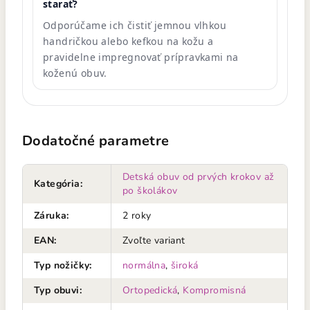
starať?
Odporúčame ich čistiť jemnou vlhkou
handričkou alebo kefkou na kožu a
pravidelne impregnovať prípravkami na
koženú obuv.
Dodatočné parametre
Detská obuv od prvých krokov až
Kategória
:
po školákov
Záruka
:
2 roky
EAN
:
Zvoľte variant
Typ nožičky
:
normálna
,
široká
Typ obuvi
:
Ortopedická
,
Kompromisná