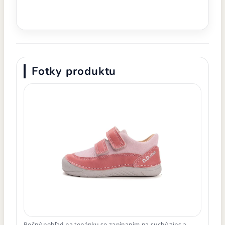
Fotky produktu
Bočný pohľad na topánku so zapínaním na suchý zips a