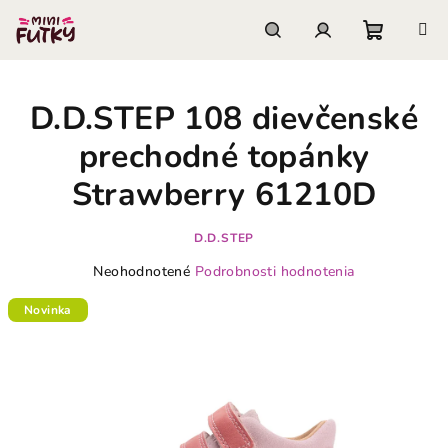
Prejsť
na
obsah
Nákupn
Hľadať
Prihlásenie
D.D.STEP 108 dievčenské
košík
prechodné topánky
Strawberry 61210D
D.D.STEP
Priemerné
Neohodnotené
Podrobnosti hodnotenia
hodnotenie
produktu
Novinka
je
0,0
z
5
hviezdičiek.