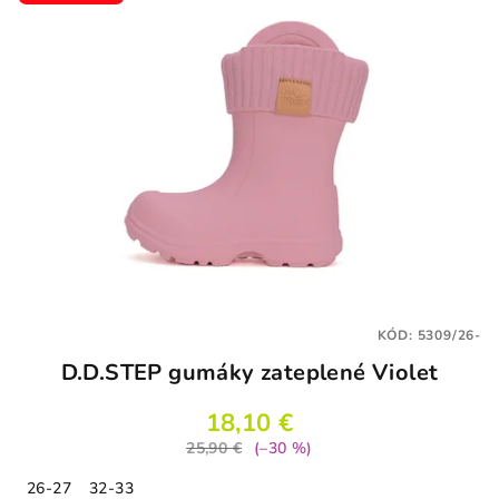
KÓD:
5309/26-
D.D.STEP gumáky zateplené Violet
18,10 €
25,90 €
(–30 %)
26-27
32-33