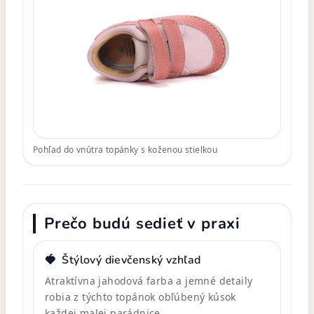
Pohľad do vnútra topánky s koženou stielkou
Prečo budú sedieť v praxi
🍓
Štýlový dievčenský vzhľad
Atraktívna jahodová farba a jemné detaily
robia z týchto topánok obľúbený kúsok
každej malej parádnice.