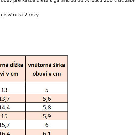
 obuv pre každé dieťa s garanciou od výrobcu 200 tisíc záb
uje záruka 2 roky.