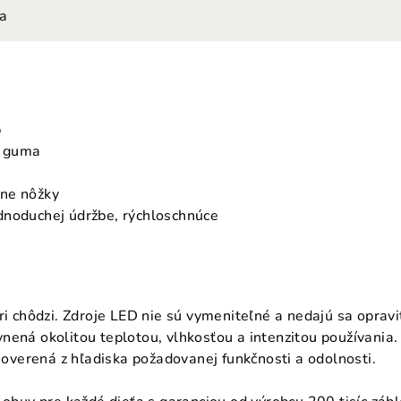
ia
p
á guma
ne nôžky
dnoduchej údržbe, rýchloschnúce
ri chôdzi. Zdroje LED nie sú vymeniteľné a nedajú sa opravi
nená okolitou teplotou, vlhkosťou a intenzitou používania
a overená z hľadiska požadovanej funkčnosti a odolnosti.