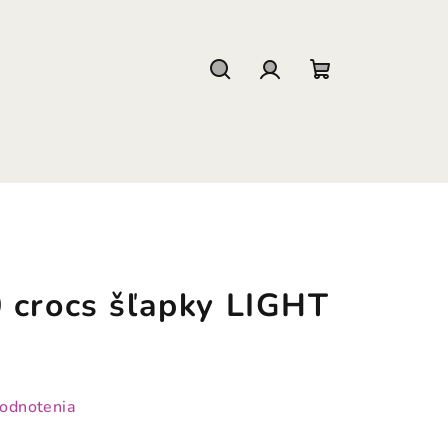
Hľadať
Prihlásenie
Nákupný
košík
 crocs šľapky LIGHT
hodnotenia