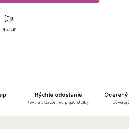
Strážiť
kup
Rýchle odoslanie
Overený 
tovaru skladom po prijatí platby
Dôverujú