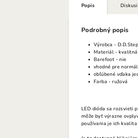
Popis
Diskus
Podrobný popis
Výrobca - D.D.Ste
Materiál - kvalitn
Barefoot - nie
vhodné pre normál
obľúbené vďaka je
Farba - ružová
LED dióda sa rozsvieti p
môže byť výrazne ovplyv
používania je ich kvalit