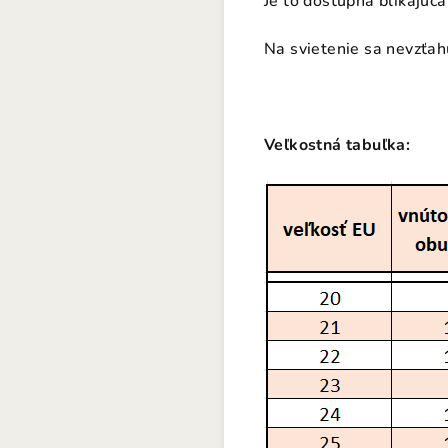
Je to dostupná blikajúca
Na svietenie sa nevzťah
Veľkostná tabuľka: