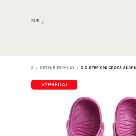
Prejsť
na
obsah
EUR
/
DETSKÉ TOPÁNKY
/
D.D.STEP 090 CROCS ŠĽAPK
DOMOV
VÝPREDAJ