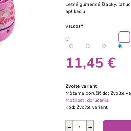
produktu
Letné gumenné šľapky, ľahučk
je
aplikáciu.
0,0
z
VEĽKOSŤ
5
hviezdičiek.
11,45 €
Jednotková
cena:
Zvoľte variant
Môžeme doručiť do:
Zvoľte va
Možnosti doručenia
Kód:
Zvoľte variant
−
+