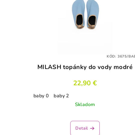
KÓD:
3675/BA
MILASH topánky do vody modré
22,90 €
baby 0
baby 2
Skladom
Detail