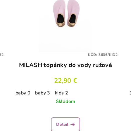
B2
KÓD:
3636/KID2
MILASH topánky do vody ružové
22,90 €
baby 0
baby 3
kids 2
Skladom
Detail