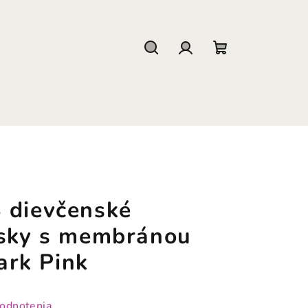
Hľadať
Prihlásenie
Nákupný
košík
 dievčenské
isky s membránou
rk Pink
hodnotenia