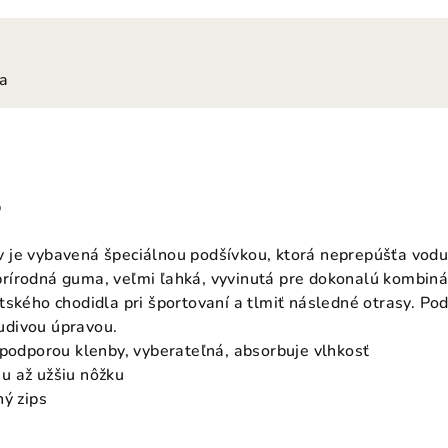
ia
p
 je vybavená špeciálnou podšívkou, ktorá neprepúšťa vodu
írodná guma, veľmi ľahká, vyvinutá pre dokonalú kombináciu
tského chodidla pri športovaní a tlmiť následné otrasy. Po
divou úpravou.
 podporou klenby, vyberateľná, absorbuje vlhkosť
u až užšiu nôžku
hý zips