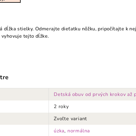
á dĺžka stielky. Odmerajte dieťatku nôžku, pripočítajte k 
 vyhovuje tejto dĺžke.
tre
Detská obuv od prvých krokov až 
2 roky
Zvoľte variant
úzka
,
normálna