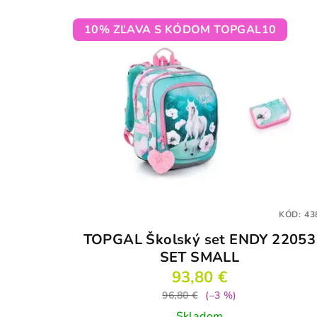
10% ZĽAVA S KÓDOM TOPGAL10
KÓD:
43
TOPGAL Školský set ENDY 22053
SET SMALL
93,80 €
96,80 €
(–3 %)
Skladom