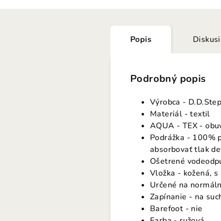
Popis
Diskus
Podrobný popis
Výrobca - D.D.Ste
Materiál - textil
AQUA - TEX - obuv
Podrážka - 100% pr
absorbovať tlak de
Ošetrené vodeodpu
Vložka - kožená, s
Určené na normáln
Zapínanie - na suc
Barefoot - nie
Farba - ružová