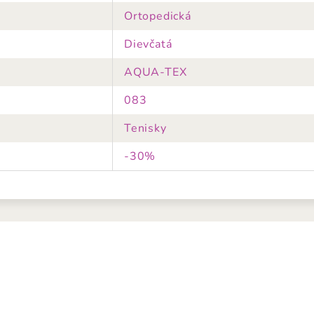
Ortopedická
Dievčatá
AQUA-TEX
083
Tenisky
-30%