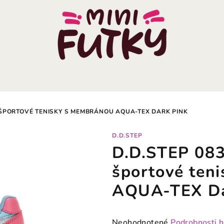
 ŠPORTOVÉ TENISKY S MEMBRÁNOU AQUA-TEX DARK PINK
D.D.STEP
D.D.STEP 083
športové ten
AQUA-TEX Da
Priemerné
Neohodnotené
Podrobnosti 