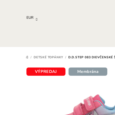
Prejsť
na
obsah
EUR
/
DETSKÉ TOPÁNKY
/
D.D.STEP 083 DIEVČENSKÉ
DOMOV
VÝPREDAJ
Membrána