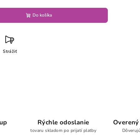
Do košíka
Strážiť
kup
Rýchle odoslanie
Overený 
tovaru skladom po prijatí platby
Dôverujú