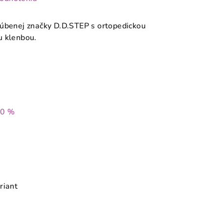
ľúbenej značky D.D.STEP s ortopedickou
u klenbou.
30 %
riant