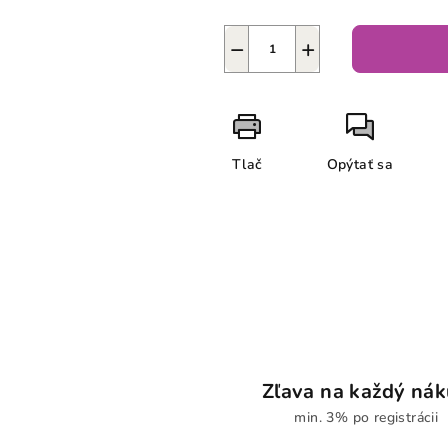
−
+
Tlač
Opýtať sa
Zľava na každý ná
min. 3% po registrácii