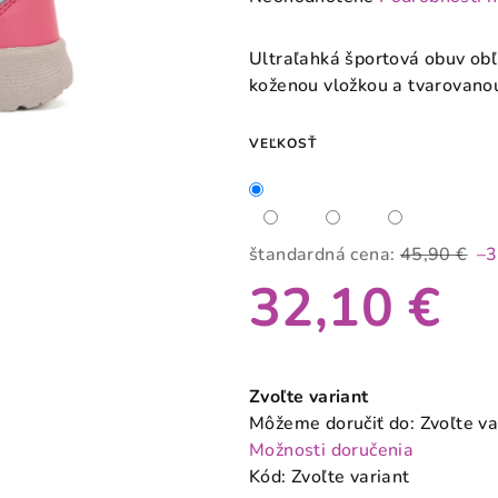
hodnotenie
produktu
Ultraľahká športová obuv ob
je
koženou vložkou a tvarovano
0,0
z
VEĽKOSŤ
5
hviezdičiek.
štandardná cena:
45,90 €
–
32,10 €
Jednotková
cena:
Zvoľte variant
Môžeme doručiť do:
Zvoľte va
Možnosti doručenia
Kód:
Zvoľte variant