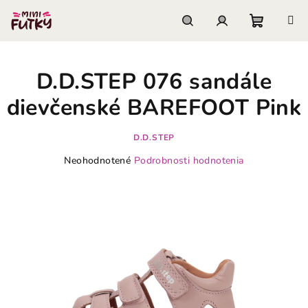
Prejsť
na
obsah
Nákupn
Hľadať
Prihlásenie
D.D.STEP 076 sandále
košík
dievčenské BAREFOOT Pink
D.D.STEP
Priemerné
Neohodnotené
Podrobnosti hodnotenia
hodnotenie
produktu
je
0,0
z
5
hviezdičiek.