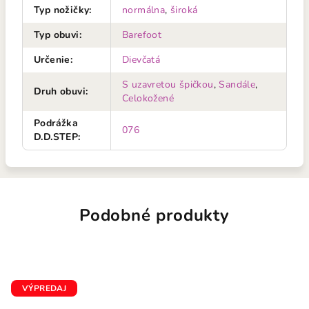
Typ nožičky
:
normálna
,
široká
Typ obuvi
:
Barefoot
Určenie
:
Dievčatá
S uzavretou špičkou
,
Sandále
,
Druh obuvi
:
Celokožené
Podrážka
076
D.D.STEP
:
Podobné produkty
VÝPREDAJ