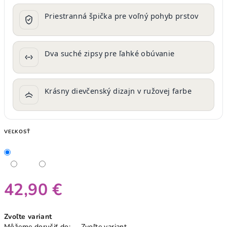
Priestranná špička pre voľný pohyb prstov
Dva suché zipsy pre ľahké obúvanie
Krásny dievčenský dizajn v ružovej farbe
VEĽKOSŤ
42,90 €
Jednotková
Zvoľte variant
cena:
Môžeme doručiť do:
Zvoľte variant