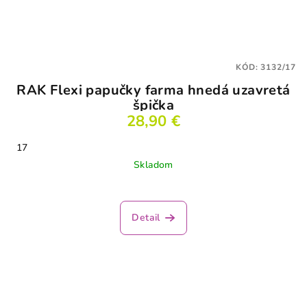
KÓD:
3132/17
RAK Flexi papučky farma hnedá uzavretá
špička
28,90 €
17
Skladom
Priemerné
hodnotenie
produktu
Detail
je
2,5
z
5
hviezdičiek.