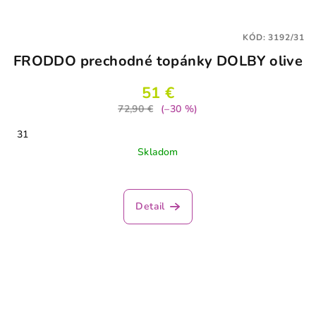
KÓD:
3192/31
FRODDO prechodné topánky DOLBY olive
51 €
72,90 €
(–30 %)
31
Skladom
Priemerné
hodnotenie
produktu
Detail
je
4,0
z
5
hviezdičiek.