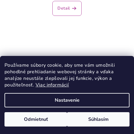
Detail
Používame súbory cookie, aby sme vám umožnili
pohodlné prehliadanie webovej stránky a vďaka
analýze neustále zlepšovali jej funkcie, výkon a
použiteľnosť.
Viac informácií
Nastavenie
Odmietnuť
Súhlasím
KÓD:
679/36
RAK Papuče Bodka žltá s gumičkou