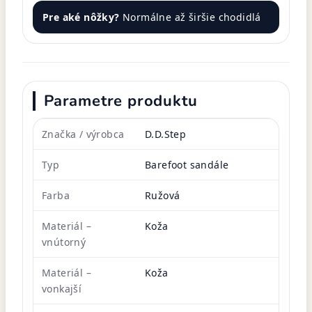
Pre aké nôžky?
Normálne až širšie chodidlá
Parametre produktu
Značka / výrobca
D.D.Step
Typ
Barefoot sandále
Farba
Ružová
Materiál –
Koža
vnútorný
Materiál –
Koža
vonkajší