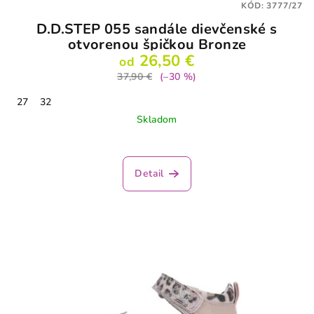
KÓD:
3777/27
D.D.STEP 055 sandále dievčenské s
otvorenou špičkou Bronze
26,50 €
od
37,90 €
(–30 %)
27
32
Skladom
Detail