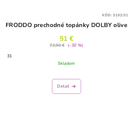
KÓD:
3192/31
FRODDO prechodné topánky DOLBY olive
51 €
72,90 €
(–30 %)
31
Skladom
Priemerné
hodnotenie
produktu
Detail
je
4,0
z
5
hviezdičiek.