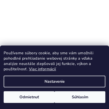
Používame súbory cookie, aby sme vám umožnili
pohodlné prehliadanie webovej stránky a vďaka
analýze neustále zlepšovali jej funkcie, výkon a
použiteľnosť.
Viac informácií
KÓD:
4527/22
RAK Papuče Ceruzky červené uzavretá
Nastavenie
špička
22,90 €
Odmietnuť
Súhlasím
18
22
23
24
25
26
Skladom