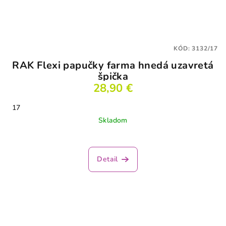
KÓD:
3132/17
RAK Flexi papučky farma hnedá uzavretá
špička
28,90 €
17
Skladom
Priemerné
hodnotenie
produktu
Detail
je
2,5
z
5
hviezdičiek.