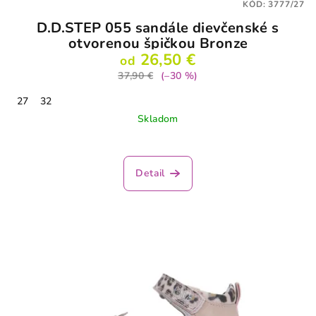
KÓD:
3777/27
D.D.STEP 055 sandále dievčenské s
otvorenou špičkou Bronze
26,50 €
od
37,90 €
(–30 %)
27
32
Skladom
Detail