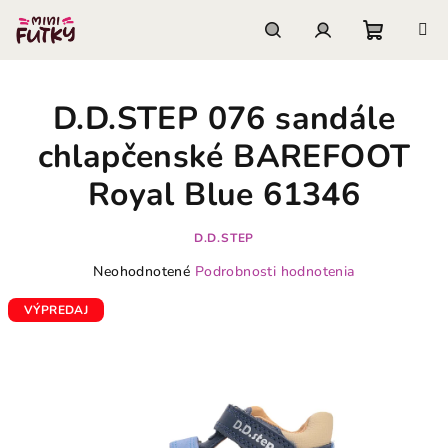
Prejsť
na
obsah
Nákupn
Hľadať
Prihlásenie
D.D.STEP 076 sandále
košík
chlapčenské BAREFOOT
Royal Blue 61346
D.D.STEP
Priemerné
Neohodnotené
Podrobnosti hodnotenia
hodnotenie
produktu
VÝPREDAJ
je
0,0
z
5
hviezdičiek.