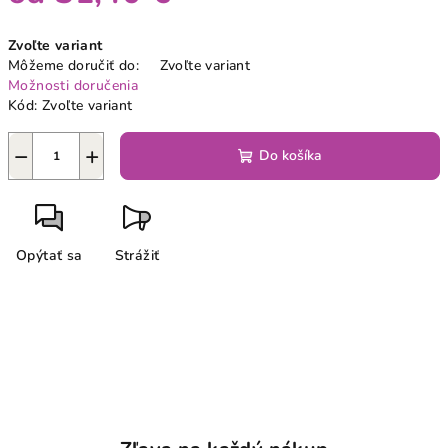
Jednotková
Zvoľte variant
cena:
Môžeme doručiť do:
Zvoľte variant
Možnosti doručenia
Kód:
Zvoľte variant
−
+
Do košíka
Opýtať sa
Strážiť