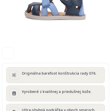
Originálna barefoot konštrukcia rady 076.
Vyrobené z kvalitnej a priedušnej kože.
Ultra ohybná podrážka v oboch smeroch.