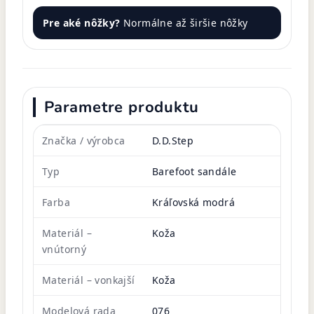
Pre aké nôžky?
Normálne až širšie nôžky
Parametre produktu
Značka / výrobca
D.D.Step
Typ
Barefoot sandále
Farba
Kráľovská modrá
Materiál –
Koža
vnútorný
Materiál – vonkajší
Koža
Modelová rada
076