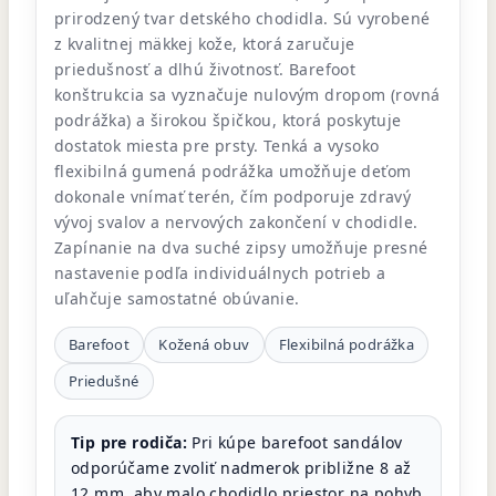
prirodzený tvar detského chodidla. Sú vyrobené
z kvalitnej mäkkej kože, ktorá zaručuje
priedušnosť a dlhú životnosť. Barefoot
konštrukcia sa vyznačuje nulovým dropom (rovná
podrážka) a širokou špičkou, ktorá poskytuje
dostatok miesta pre prsty. Tenká a vysoko
flexibilná gumená podrážka umožňuje deťom
dokonale vnímať terén, čím podporuje zdravý
vývoj svalov a nervových zakončení v chodidle.
Zapínanie na dva suché zipsy umožňuje presné
nastavenie podľa individuálnych potrieb a
uľahčuje samostatné obúvanie.
Barefoot
Kožená obuv
Flexibilná podrážka
Priedušné
Tip pre rodiča:
Pri kúpe barefoot sandálov
odporúčame zvoliť nadmerok približne 8 až
12 mm, aby malo chodidlo priestor na pohyb