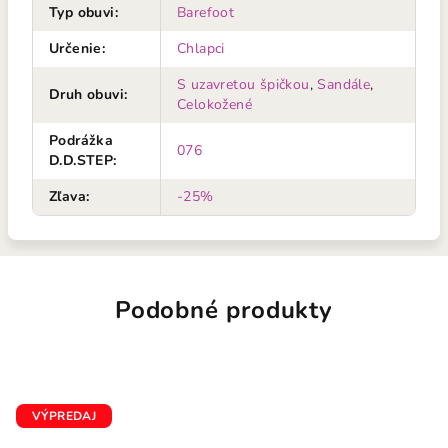
Typ obuvi
:
Barefoot
Určenie
:
Chlapci
S uzavretou špičkou
,
Sandále
,
Druh obuvi
:
Celokožené
Podrážka
076
D.D.STEP
:
Zľava
:
-25%
Podobné produkty
VÝPREDAJ