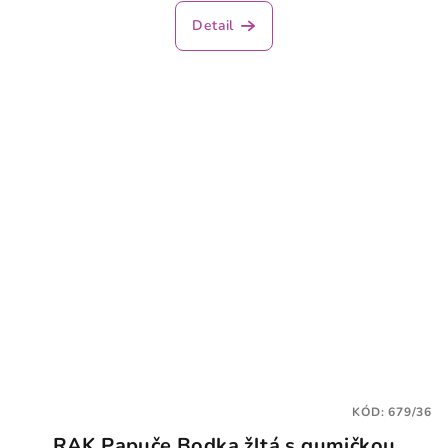
Detail
KÓD:
679/36
RAK Papuče Bodka žltá s gumičkou