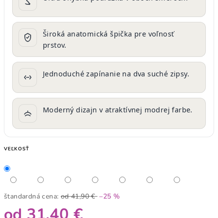
Široká anatomická špička pre voľnosť
prstov.
Jednoduché zapínanie na dva suché zipsy.
Moderný dizajn v atraktívnej modrej farbe.
VEĽKOSŤ
štandardná cena:
od 41,90 €
–25 %
od
31,40 €