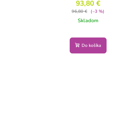
93,80 €
96,80 €
(–3 %)
Skladom
Do košíka