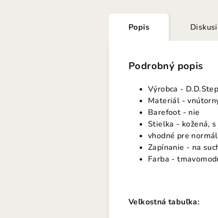
Popis
Diskus
Podrobný popis
Výrobca - D.D.Ste
Materiál - vnútorný
Barefoot - nie
Stielka - kožená, 
vhodné pre normál
Zapínanie - na suc
Farba - tmavomodr
Veľkostná tabuľka: