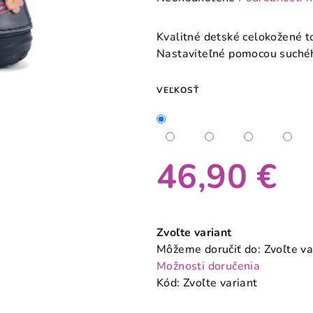
hodnotenie
produktu
Kvalitné detské celokožené 
je
Nastaviteľné pomocou suchéh
0,0
z
VEĽKOSŤ
5
hviezdičiek.
46,90 €
Jednotková
cena:
Zvoľte variant
Môžeme doručiť do:
Zvoľte va
Možnosti doručenia
Kód:
Zvoľte variant