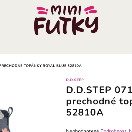
 PRECHODNÉ TOPÁNKY ROYAL BLUE 52810A
D.D.STEP
D.D.STEP 071
prechodné to
52810A
Priemerné
Neohodnotené
Podrobnosti 