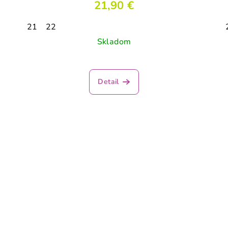
21,90 €
21
22
Skladom
Priemerné
hodnotenie
Detail
produktu
je
3,5
z
5
hviezdičiek.