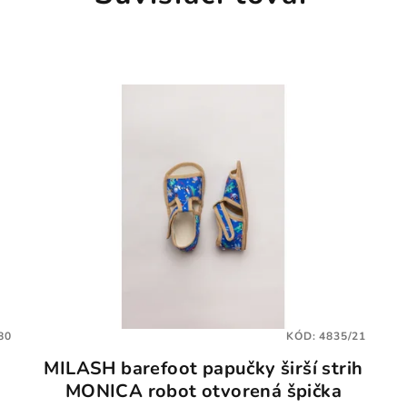
80
KÓD:
4835/21
MILASH barefoot papučky širší strih
MONICA robot otvorená špička