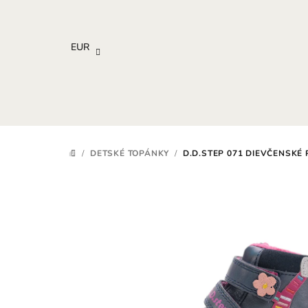
Prejsť
na
obsah
EUR
/
DETSKÉ TOPÁNKY
/
D.D.STEP 071 DIEVČENSKÉ
DOMOV