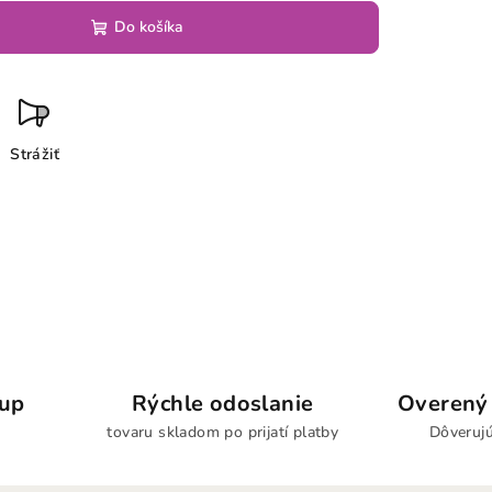
Do košíka
Strážiť
kup
Rýchle odoslanie
Overený 
tovaru skladom po prijatí platby
Dôverujú