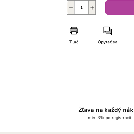
−
+
Tlač
Opýtať sa
Zľava na každý ná
min. 3% po registrácii