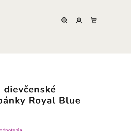
Hľadať
Prihlásenie
Nákupný
košík
 dievčenské
pánky Royal Blue
hodnotenia