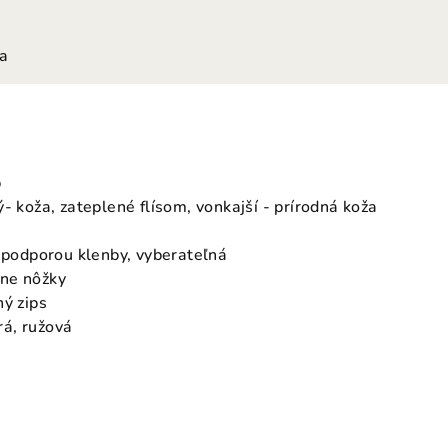
ia
p
- koža, zateplené flísom, vonkajší - prírodná koža
s podporou klenby, vyberateľná
ne nôžky
hý zips
á, ružová