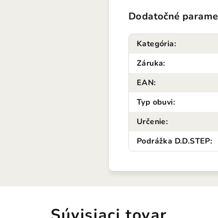
Dodatočné parame
Kategória
:
Záruka
:
EAN
:
Typ obuvi
:
Určenie
:
Podrážka D.D.STEP
:
Súvisiaci tovar