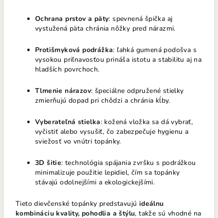
Ochrana prstov a päty
: spevnená špička aj
vystužená päta chránia nôžky pred nárazmi.
Protišmyková podrážka
: ľahká gumená podošva s
vysokou priľnavosťou prináša istotu a stabilitu aj na
hladších povrchoch.
Tlmenie nárazov
: špeciálne odpružené stielky
zmierňujú dopad pri chôdzi a chránia kĺby.
Vyberateľná stielka
: kožená vložka sa dá vybrať,
vyčistiť alebo vysušiť, čo zabezpečuje hygienu a
sviežosť vo vnútri topánky.
3D šitie
: technológia spájania zvršku s podrážkou
minimalizuje použitie lepidiel, čím sa topánky
stávajú odolnejšími a ekologickejšími.
Tieto dievčenské topánky predstavujú
ideálnu
kombináciu kvality, pohodlia a štýlu
, takže sú vhodné na