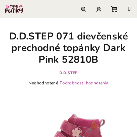
Prejsť
na
obsah
Nákupn
Hľadať
Prihlásenie
D.D.STEP 071 dievčenské
košík
prechodné topánky Dark
Pink 52810B
D.D.STEP
Priemerné
Neohodnotené
Podrobnosti hodnotenia
hodnotenie
produktu
je
0,0
z
5
hviezdičiek.