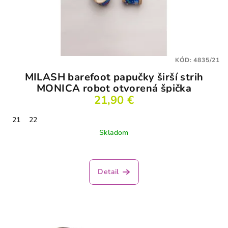
KÓD:
4835/21
MILASH barefoot papučky širší strih
MONICA robot otvorená špička
21,90 €
21
22
Skladom
Priemerné
hodnotenie
produktu
Detail
je
3,5
z
5
hviezdičiek.