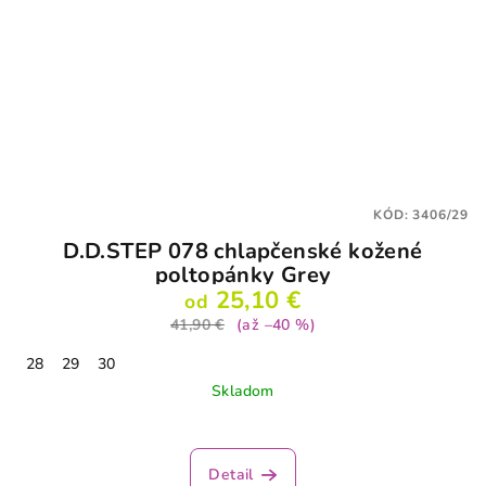
KÓD:
3406/29
D.D.STEP 078 chlapčenské kožené
poltopánky Grey
25,10 €
od
41,90 €
(až –40 %)
28
29
30
Skladom
Detail