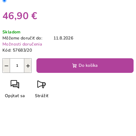
46,90 €
Jednotková
Skladom
cena:
Môžeme doručiť do:
11.8.2026
Možnosti doručenia
Kód:
57683/20
−
+
Do košíka
Opýtať sa
Strážiť