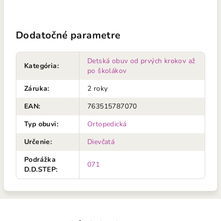
Dodatočné parametre
Detská obuv od prvých krokov až
Kategória
:
po školákov
Záruka
:
2 roky
EAN
:
763515787070
Typ obuvi
:
Ortopedická
Určenie
:
Dievčatá
Podrážka
071
D.D.STEP
: