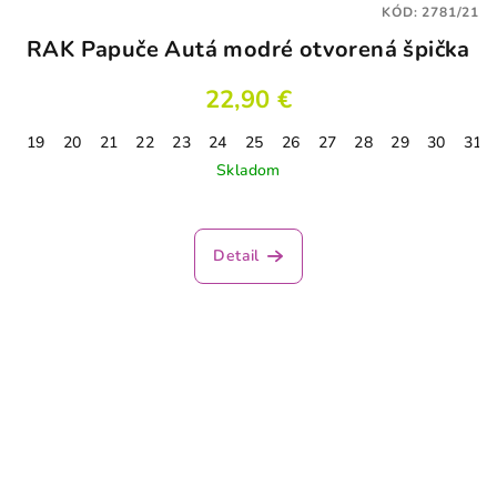
KÓD:
2781/21
RAK Papuče Autá modré otvorená špička
22,90 €
19
20
21
22
23
24
25
26
27
28
29
30
31
Skladom
Priemerné
hodnotenie
produktu
Detail
je
3,1
z
5
hviezdičiek.