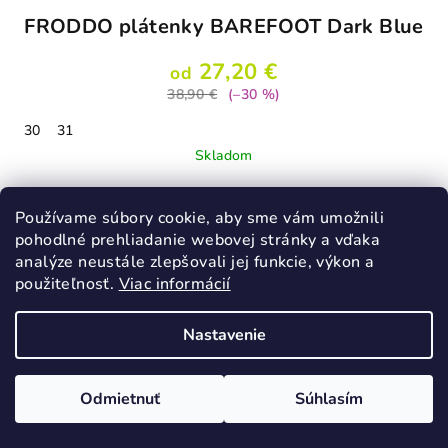
FRODDO plátenky BAREFOOT Dark Blue
27,20 €
od
38,90 €
(–30 %)
30
31
Skladom
Používame súbory cookie, aby sme vám umožnili
Detail
pohodlné prehliadanie webovej stránky a vďaka
analýze neustále zlepšovali jej funkcie, výkon a
použiteľnosť.
Viac informácií
Nastavenie
Odmietnuť
Súhlasím