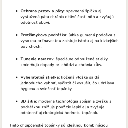
Ochrana prstov a päty
: spevnená špička aj
vystužená päta chránia citlivé časti nôh a zvyšujú
odolnosť obuvi.
Protišmyková podrážka
: ľahká gumená podošva s
vysokou priľnavosťou zaisťuje istotu aj na klzkejších
povrchoch.
Tlmenie nárazov
: špeciálne odpružené stielky
zmierňujú dopady pri chôdzi a chránia kĺby.
Vyberateľná stielka
: kožená vložka sa dá
jednoducho vybrať, vyčistiť či vysušiť, čo udržiava
hygienu a sviežosť topánky.
3D šitie
: moderná technológia spájania zvršku s
podrážkou znižuje použitie lepidiel a zvyšuje
odolnosť aj ekologickú hodnotu topánok.
Tieto chlapčenské topánky sú ideálnou kombináciou