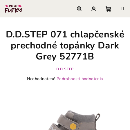
Prejsť
na
obsah
Nákupn
Hľadať
Prihlásenie
D.D.STEP 071 chlapčenské
košík
prechodné topánky Dark
Grey 52771B
D.D.STEP
Priemerné
Neohodnotené
Podrobnosti hodnotenia
hodnotenie
produktu
je
0,0
z
5
hviezdičiek.