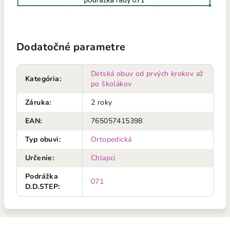
Dodatočné parametre
Detská obuv od prvých krokov až
Kategória
:
po školákov
Záruka
:
2 roky
EAN
:
765057415398
Typ obuvi
:
Ortopedická
Určenie
:
Chlapci
Podrážka
071
D.D.STEP
: