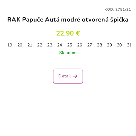
KÓD:
2781/21
RAK Papuče Autá modré otvorená špička
22,90 €
19
20
21
22
23
24
25
26
27
28
29
30
31
Skladom
Priemerné
hodnotenie
produktu
Detail
je
3,1
z
5
hviezdičiek.