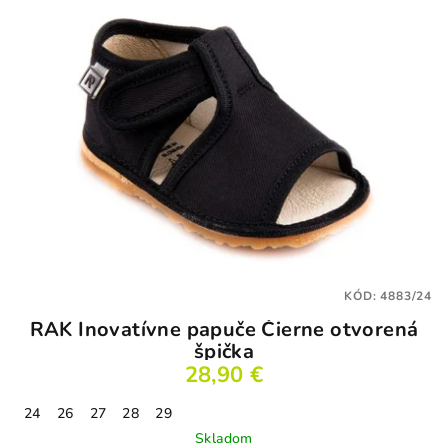
hviezdičiek.
KÓD:
4883/24
RAK Inovatívne papuče Čierne otvorená
špička
28,90 €
24
26
27
28
29
Skladom