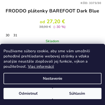
KÓD:
3373/30
FRODDO plátenky BAREFOOT Dark Blue
27,20 €
od
38,90 €
(–30 %)
30
31
Skladom
Používame súbory cookie, aby sme vám umožnili
pohodlné prehliadanie webovej stránky a vďaka
Detail
analýze neustále zlepšovali jej funkcie, výkon a
použiteľnosť.
Viac informácií
Nastavenie
Odmietnuť
Súhlasím