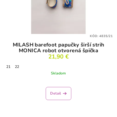
KÓD:
4835/21
MILASH barefoot papučky širší strih
MONICA robot otvorená špička
21,90 €
21
22
Skladom
Priemerné
hodnotenie
produktu
Detail
je
3,5
z
5