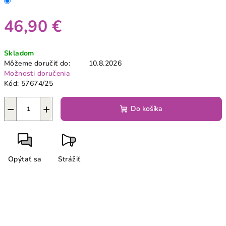
46,90 €
Jednotková
Skladom
cena:
Môžeme doručiť do:
10.8.2026
Možnosti doručenia
Kód:
57674/25
−
+
Do košíka
Opýtať sa
Strážiť