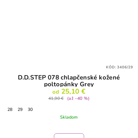
KÓD:
3406/29
D.D.STEP 078 chlapčenské kožené
poltopánky Grey
25,10 €
od
41,90 €
(až –40 %)
28
29
30
Skladom