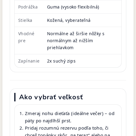
Podrážka
Guma (vysoko flexibilná)
Stielka
Kožená, vyberateľná
Vhodné
Normálne až širšie nôžky s
pre
normálnym až nižším
priehlavkom
Zapínanie
2x suchý zips
Ako vybrať veľkosť
Zmeraj nohu dieťaťa (ideálne večer) – od
päty po najdlhší prst.
Pridaj rozumnú rezervu podľa toho, či
chceš topánky skôr „na teraz“ alebo na