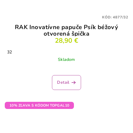
KÓD:
4877/32
RAK Inovatívne papuče Psík béžový
otvorená špička
28,90 €
32
Skladom
Detail
10% ZĽAVA S KÓDOM TOPGAL10