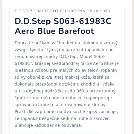
D.D.STEP • BAREFOOT CELOROČNÁ OBUV • 063
D.D.Step S063-61983C
Aero Blue Barefoot
Doprajte nôžkam vášho dieťaťa slobodu a zdravý
vývoj s týmito štýlovými barefoot topánkami od
renomovanej značky D.D.Step. Model S063-
61983C v krásnej svetlomodrej farbe Aero Blue je
ideálnou voľbou pre malých objaviteľov. Topánky
sú vyrobené z kvalitnej mäkkej kože, ktorá sa
dokonale prispôsobí detskému chodidlu. Vďaka
ultra ohybnej podrážke radu 063 a priestrannej
špičke simulujú chôdzu naboso, čo podporuje
správne držanie tela a posilňovanie klenby.
Praktické zapínanie na dva suché zipsy zaručuje,
že topánka bezpečne sedí na nohe a zároveň
uľahčuje každodenné obúvanie.