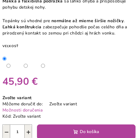
Mäkká a flexibilná podrážka
sa ľahko ohýba a prispôsobuje
pohybu detskej nohy.
Topánky sú vhodné pre
normálne až mierne širšie nožičky
.
Ľahká konštrukcia
zabezpečuje pohodlie počas celého dňa a
prirodzený kontakt so zemou pri chôdzi aj hrách vonku.
VEĽKOSŤ
45,90 €
Jednotková
Zvoľte variant
cena:
Môžeme doručiť do:
Zvoľte variant
Možnosti doručenia
Kód:
Zvoľte variant
−
+
Do košíka