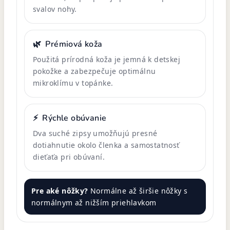
svalov nohy.
🌿
Prémiová koža
Použitá prírodná koža je jemná k detskej
pokožke a zabezpečuje optimálnu
mikroklímu v topánke.
⚡
Rýchle obúvanie
Dva suché zipsy umožňujú presné
dotiahnutie okolo členka a samostatnosť
dieťaťa pri obúvaní.
Pre aké nôžky?
Normálne až širšie nôžky s
normálnym až nižším priehlavkom