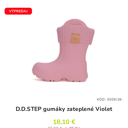
VÝPREDAJ
KÓD:
5309/26-
D.D.STEP gumáky zateplené Violet
18,10 €