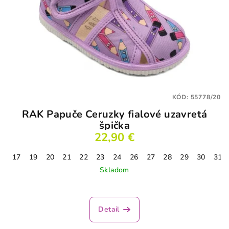
KÓD:
55778/20
RAK Papuče Ceruzky fialové uzavretá
špička
22,90 €
17
19
20
21
22
23
24
26
27
28
29
30
31
Skladom
Detail