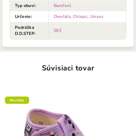
Typ obuvi
:
Barefoot
Určenie
:
Dievčatá
,
Chlapci
,
Unisex
Podrážka
063
D.D.STEP
:
Súvisiaci tovar
Novinka