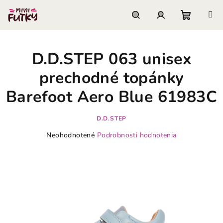
Prejsť
na
obsah
Nákupn
Hľadať
Prihlásenie
D.D.STEP 063 unisex
košík
prechodné topánky
Barefoot Aero Blue 61983C
D.D.STEP
Priemerné
Neohodnotené
Podrobnosti hodnotenia
hodnotenie
produktu
je
0,0
z
5
hviezdičiek.