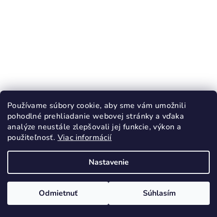
Používame súbory cookie, aby sme vám umožnili
pohodlné prehliadanie webovej stránky a vďaka
analýze neustále zlepšovali jej funkcie, výkon a
použiteľnosť.
Viac informácií
Nastavenie
KÓD:
51416/23
RAK Inovatívne papuče Riflové otvorená
Odmietnuť
Súhlasím
špička
28,90 €