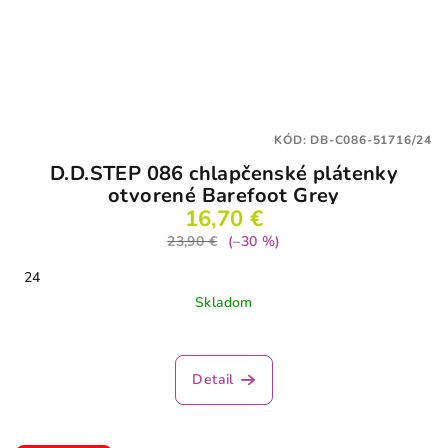
KÓD:
DB-C086-51716/24
D.D.STEP 086 chlapčenské plátenky
otvorené Barefoot Grey
16,70 €
23,90 €
(–30 %)
24
Skladom
Detail