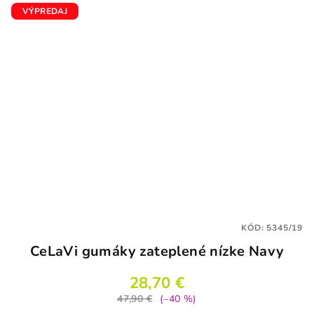
VÝPREDAJ
KÓD:
5345/19
CeLaVi gumáky zateplené nízke Navy
28,70 €
47,90 €
(–40 %)