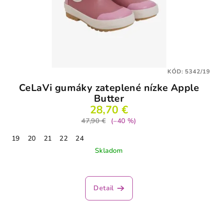
KÓD:
5342/19
CeLaVi gumáky zateplené nízke Apple
Butter
28,70 €
47,90 €
(–40 %)
19
20
21
22
24
Skladom
Detail