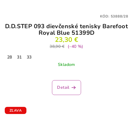
KÓD:
53888/28
D.D.STEP 093 dievčenské tenisky Barefoot
Royal Blue 51399D
23,30 €
38,90 €
(–40 %)
28
31
33
Skladom
Detail
ZĽAVA