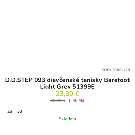
KÓD:
53891/28
D.D.STEP 093 dievčenské tenisky Barefoot
Light Grey 51399E
23,30 €
38,90 €
(–40 %)
28
33
Skladom