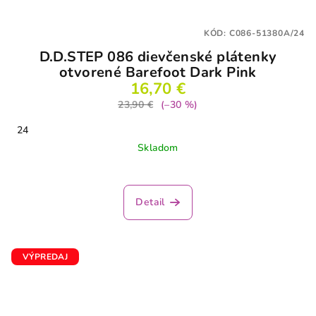
KÓD:
C086-51380A/24
D.D.STEP 086 dievčenské plátenky
otvorené Barefoot Dark Pink
16,70 €
23,90 €
(–30 %)
24
Skladom
Detail
VÝPREDAJ