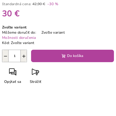
štandardná cena:
42,90 €
–30 %
30 €
Jednotková
Zvoľte variant
cena:
Môžeme doručiť do:
Zvoľte variant
Možnosti doručenia
Kód:
Zvoľte variant
−
+
Do košíka
Opýtať sa
Strážiť