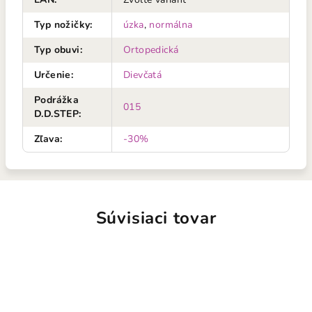
Typ nožičky
:
úzka
,
normálna
Typ obuvi
:
Ortopedická
Určenie
:
Dievčatá
Podrážka
015
D.D.STEP
:
Zľava
:
-30%
Súvisiaci tovar