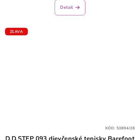
Detail
ZĽAVA
KÓD:
53894/28
D.D.STEP 093 dievčenské tenisky Barefoot