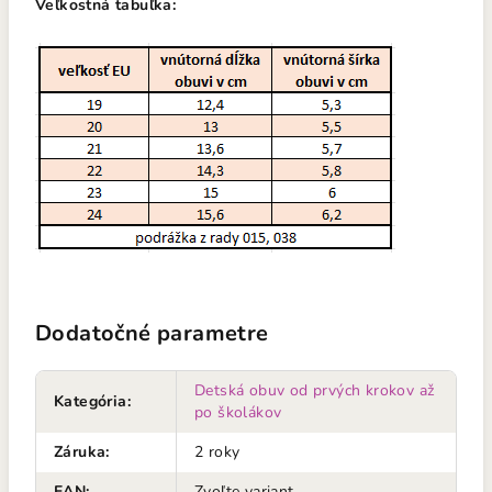
Veľkostná tabuľka:
Dodatočné parametre
Detská obuv od prvých krokov až
Kategória
:
po školákov
Záruka
:
2 roky
EAN
:
Zvoľte variant