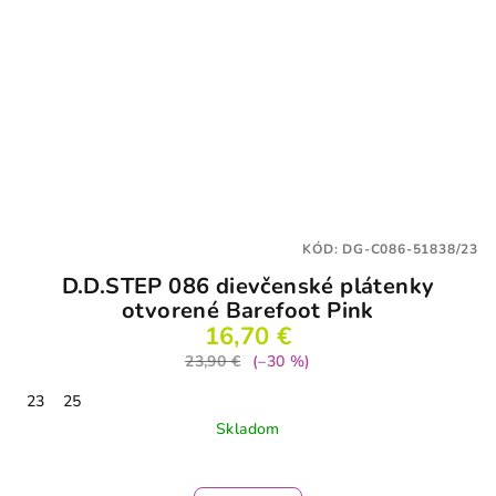
KÓD:
DG-C086-51838/23
D.D.STEP 086 dievčenské plátenky
otvorené Barefoot Pink
16,70 €
23,90 €
(–30 %)
23
25
Skladom