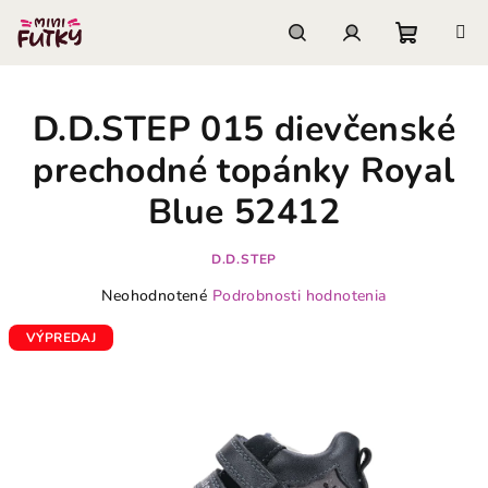
Prejsť
na
obsah
Nákupn
Hľadať
Prihlásenie
D.D.STEP 015 dievčenské
košík
prechodné topánky Royal
Blue 52412
D.D.STEP
Priemerné
Neohodnotené
Podrobnosti hodnotenia
hodnotenie
produktu
VÝPREDAJ
je
0,0
z
5
hviezdičiek.