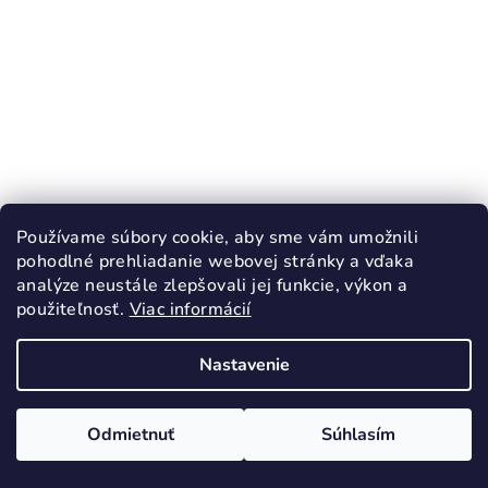
Používame súbory cookie, aby sme vám umožnili
KÓD:
3909/22
pohodlné prehliadanie webovej stránky a vďaka
PONTE 20 sandále chlapčenské Yellow
analýze neustále zlepšovali jej funkcie, výkon a
použiteľnosť.
Viac informácií
22,70 €
37,90 €
(–40 %)
Nastavenie
22
Skladom
Odmietnuť
Súhlasím