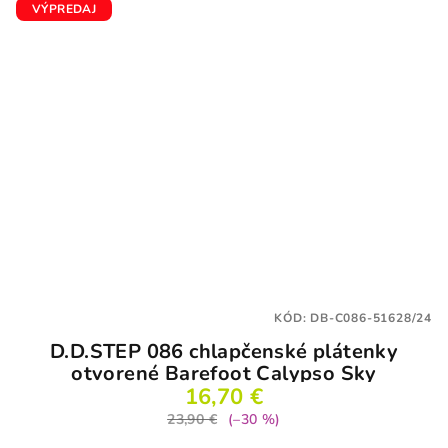
VÝPREDAJ
KÓD:
DB-C086-51628/24
D.D.STEP 086 chlapčenské plátenky
otvorené Barefoot Calypso Sky
16,70 €
23,90 €
(–30 %)