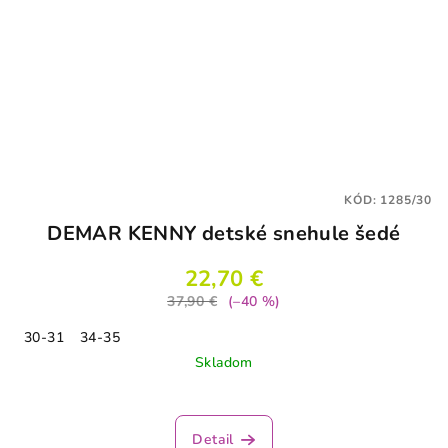
KÓD:
1285/30
DEMAR KENNY detské snehule šedé
22,70 €
37,90 €
(–40 %)
30-31
34-35
Skladom
Priemerné
hodnotenie
produktu
Detail