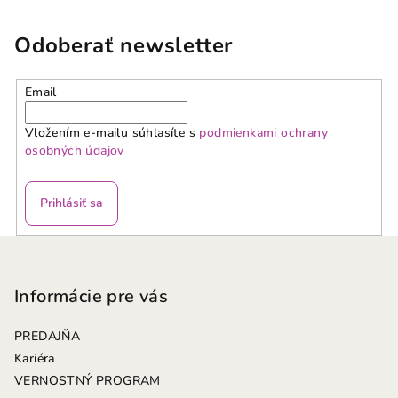
Odoberať newsletter
Email
Vložením e-mailu súhlasíte s
podmienkami ochrany
osobných údajov
Prihlásiť sa
Z
á
p
Informácie pre vás
ä
PREDAJŇA
t
Kariéra
i
VERNOSTNÝ PROGRAM
e