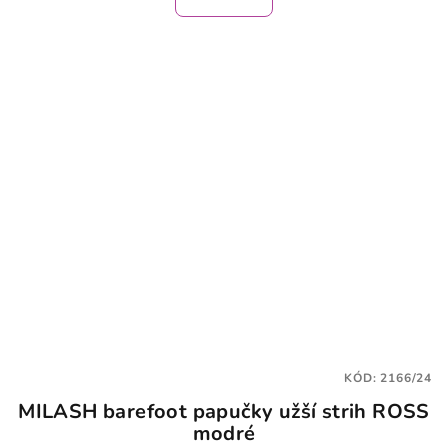
je
1,5
z
5
hviezdičiek.
KÓD:
2166/24
MILASH barefoot papučky užší strih ROSS
modré