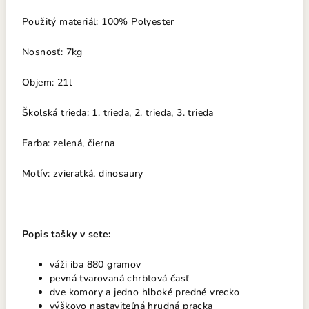
Použitý materiál: 100% Polyester
Nosno
sť: 7k
g
Objem: 21l
Školská trieda: 1. trieda, 2. trieda, 3. trieda
Farba: zelená, čierna
Motív: zvieratká, dinosaury
Popis tašky v sete:
váži iba 880 gramov
pevná tvarovaná chrbtová časť
dve komory a jedno hlboké predné vrecko
výškovo nastaviteľná hrudná pracka