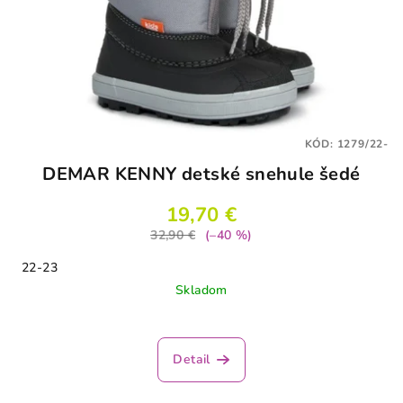
KÓD:
1279/22-
DEMAR KENNY detské snehule šedé
19,70 €
32,90 €
(–40 %)
22-23
Skladom
Detail