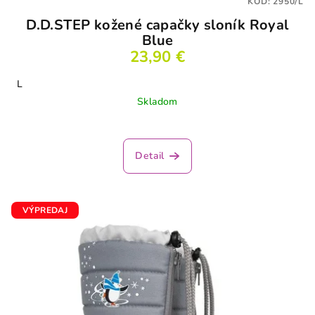
KÓD:
2950/L
D.D.STEP kožené capačky sloník Royal
Blue
23,90 €
L
Skladom
Detail
VÝPREDAJ