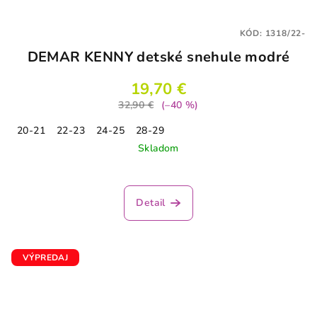
KÓD:
1318/22-
DEMAR KENNY detské snehule modré
19,70 €
32,90 €
(–40 %)
20-21
22-23
24-25
28-29
Skladom
Priemerné
hodnotenie
produktu
Detail
je
5,0
z
5
VÝPREDAJ
hviezdičiek.