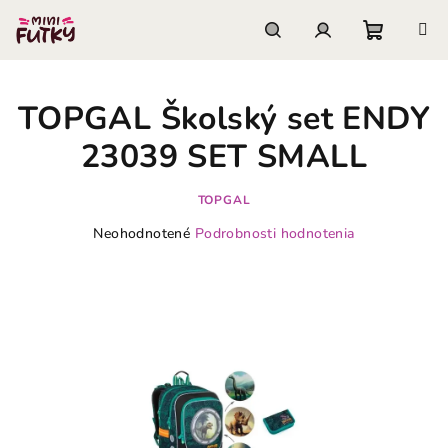
Prejsť
na
obsah
Nákupn
Hľadať
Prihlásenie
TOPGAL Školský set ENDY
košík
23039 SET SMALL
TOPGAL
Priemerné
Neohodnotené
Podrobnosti hodnotenia
hodnotenie
produktu
je
0,0
z
5
hviezdičiek.