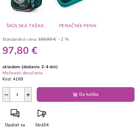
ŠKOLSKÁ TAŠKA
PERAČNÍK PENN
štandardná cena:
100,80 €
–2 %
97,80 €
Jednotková
skladom (dodanie 2-4 dni)
cena:
Možnosti doručenia
Kód:
4169
−
+
Do košíka
Opýtať sa
Strážiť