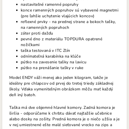
nastaviteľné ramenné popruhy
konce ramenných popruhov sú vybavené magnetmi
(pre ľahšie uchytenie vlajúcich koncov)
reflexné prvky - na prednej strane a bokoch tašky,
na ramenných popruhoch
záter proti dažďu
pevné dno z materiálu TOPDURA opatrené
nožičkami
taška testovaná v ITC Zlín
odnímateľná karabínka na kľúče
pútko na zavesenie tašky na lavicu
pútko na prenášanie tašky v ruke
Model ENDY váži menej ako jeden kilogram, takže je
ideálny pre chlapcov od prvej do tretej triedy základnej
školy. Vďaka vymeniteľným obrázkom môžu mať každý
deň iný batoh.
Taška má dve objemné hlavné komory. Zadná komora je
širšia - odporúčame k chrbtu dávať najťažšie učebnice
alebo dosky na zošity. Predná komora je o niečo užšia a je
v nej umiestnené ešte malé sieťované vrecko na zips a