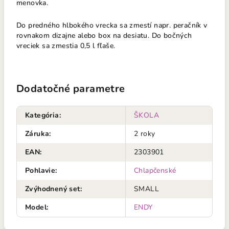
menovka.
Do predného hlbokého vrecka sa zmestí napr. peračník
v
rovnakom dizajne alebo box na desiatu. Do bočných
vreciek sa zmestia 0,5 l fľaše.
Dodatočné parametre
Kategória
:
ŠKOLA
Záruka
:
2 roky
EAN
:
2303901
Pohlavie
:
Chlapčenské
Zvýhodnený set
:
SMALL
Model
:
ENDY