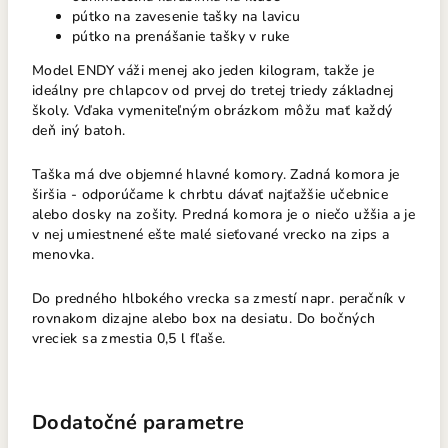
pútko na zavesenie tašky na lavicu
pútko na prenášanie tašky v ruke
Model ENDY váži menej ako jeden kilogram, takže je
ideálny pre chlapcov od prvej do tretej triedy základnej
školy. Vďaka vymeniteľným obrázkom môžu mať každý
deň iný batoh.
Taška má dve objemné hlavné komory. Zadná komora je
širšia - odporúčame k chrbtu dávať najťažšie učebnice
alebo dosky na zošity. Predná komora je o niečo užšia a je
v nej umiestnené ešte malé sieťované vrecko na zips a
menovka.
Do predného hlbokého vrecka sa zmestí napr. peračník
v
rovnakom dizajne alebo box na desiatu. Do bočných
vreciek sa zmestia 0,5 l fľaše.
Dodatočné parametre