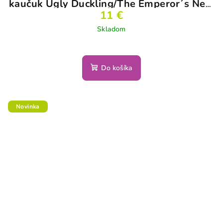
kaučuk Ugly Duckling/The Emperor´s New
Clothes, veľkosť 2
11 €
Skladom
Do košíka
Novinka