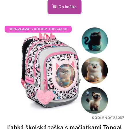
Do košíka
10% ZĽAVA S KÓDOM TOPGAL10
KÓD:
ENDY 23037
Ľahká školská taška s mačiatkami Topgal