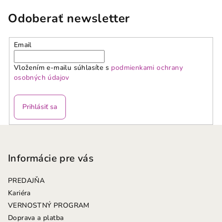
Odoberať newsletter
Email
Vložením e-mailu súhlasíte s
podmienkami ochrany
osobných údajov
Prihlásiť sa
Z
á
p
Informácie pre vás
ä
PREDAJŇA
t
Kariéra
i
VERNOSTNÝ PROGRAM
e
Doprava a platba