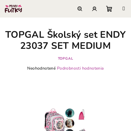
Prejsť
na
obsah
Nákupn
Hľadať
Prihlásenie
TOPGAL Školský set ENDY
košík
23037 SET MEDIUM
TOPGAL
Priemerné
Neohodnotené
Podrobnosti hodnotenia
hodnotenie
produktu
je
0,0
z
5
hviezdičiek.