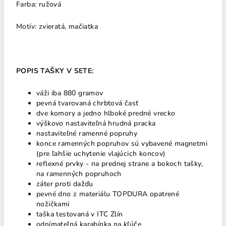
Farba: ružová
Motív: zvieratá, mačiatka
POPIS TAŠKY V SETE:
váži iba 880 gramov
pevná tvarovaná chrbtová časť
dve komory a jedno hlboké predné vrecko
výškovo nastaviteľná hrudná pracka
nastaviteľné ramenné popruhy
konce ramenných popruhov sú vybavené magnetmi
(pre ľahšie uchytenie vlajúcich koncov)
reflexné prvky - na prednej strane a bokoch tašky,
na ramenných popruhoch
záter proti dažďu
pevné dno z materiálu TOPDURA opatrené
nožičkami
taška testovaná v ITC Zlín
odnímateľná karabínka na kľúče