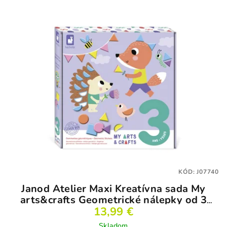
KÓD:
J07740
Janod Atelier Maxi Kreatívna sada My
arts&crafts Geometrické nálepky od 3
13,99 €
rokov
Skladom