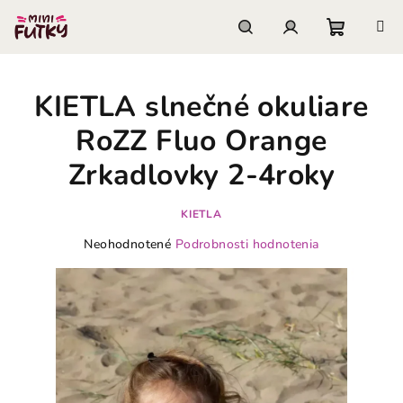
Prejsť
na
obsah
Nákupn
Hľadať
Prihlásenie
KIETLA slnečné okuliare
košík
RoZZ Fluo Orange
Zrkadlovky 2-4roky
KIETLA
Priemerné
Neohodnotené
Podrobnosti hodnotenia
hodnotenie
produktu
je
0,0
z
5
hviezdičiek.