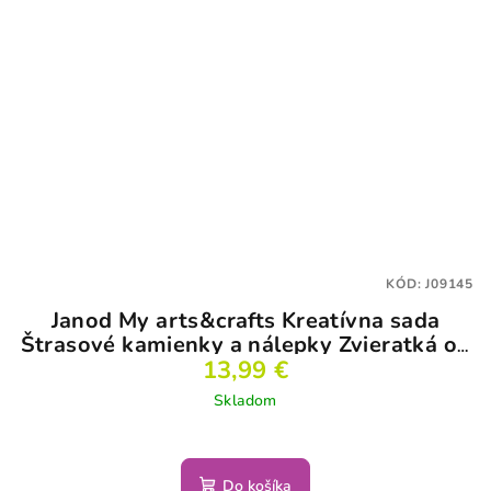
KÓD:
J09145
Janod My arts&crafts Kreatívna sada
Štrasové kamienky a nálepky Zvieratká od
13,99 €
3 rokov
Skladom
Do košíka