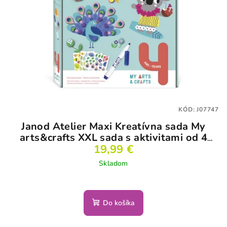
KÓD:
J07747
Janod Atelier Maxi Kreatívna sada My
arts&crafts XXL sada s aktivitami od 4
19,99 €
rokov
Skladom
Do košíka