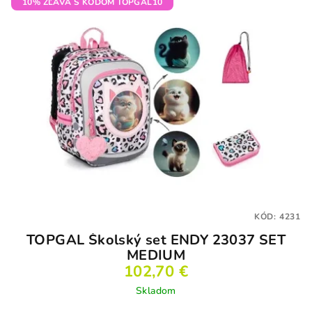
10% ZĽAVA S KÓDOM TOPGAL10
KÓD:
4231
TOPGAL Školský set ENDY 23037 SET
MEDIUM
102,70 €
Skladom