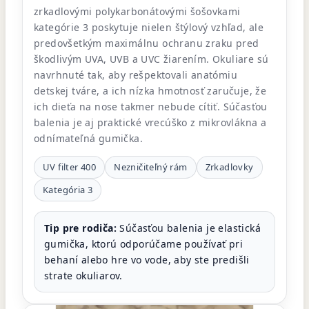
zrkadlovými polykarbonátovými šošovkami
kategórie 3 poskytuje nielen štýlový vzhľad, ale
predovšetkým maximálnu ochranu zraku pred
škodlivým UVA, UVB a UVC žiarením. Okuliare sú
navrhnuté tak, aby rešpektovali anatómiu
detskej tváre, a ich nízka hmotnosť zaručuje, že
ich dieťa na nose takmer nebude cítiť. Súčasťou
balenia je aj praktické vrecúško z mikrovlákna a
odnímateľná gumička.
UV filter 400
Nezničiteľný rám
Zrkadlovky
Kategória 3
Tip pre rodiča:
Súčasťou balenia je elastická
gumička, ktorú odporúčame používať pri
behaní alebo hre vo vode, aby ste predišli
strate okuliarov.