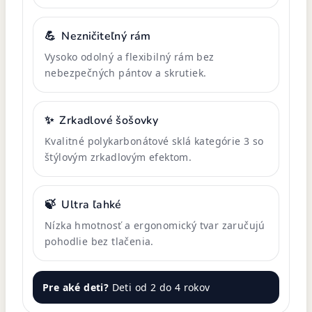
💪
Nezničiteľný rám
Vysoko odolný a flexibilný rám bez
nebezpečných pántov a skrutiek.
✨
Zrkadlové šošovky
Kvalitné polykarbonátové sklá kategórie 3 so
štýlovým zrkadlovým efektom.
🍃
Ultra ľahké
Nízka hmotnosť a ergonomický tvar zaručujú
pohodlie bez tlačenia.
Pre aké deti?
Deti od 2 do 4 rokov