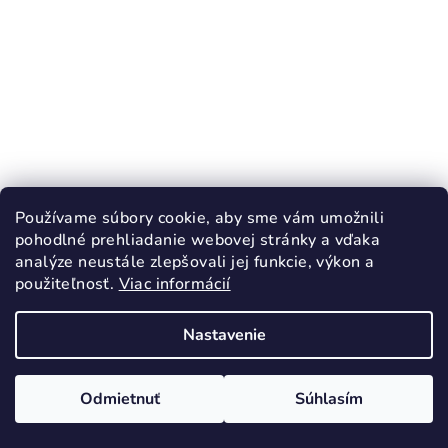
KÓD:
4219
Používame súbory cookie, aby sme vám umožnili
TOPGAL Školský set ENDY 23039 SET
pohodlné prehliadanie webovej stránky a vďaka
MEDIUM
analýze neustále zlepšovali jej funkcie, výkon a
102,70 €
použiteľnosť.
Viac informácií
106,70 €
(–3 %)
skladom (dodanie 2-4 dni)
Nastavenie
Odmietnuť
Súhlasím
Do košíka