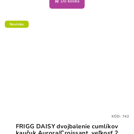
Do košíka
Novinka
KÓD:
742
FRIGG DAISY dvojbalenie cumlíkov
kaučuk Aurora/Croissant, veľkosť 2