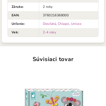
Záruka
:
2 roky
EAN
:
3760216368000
Určenie
:
Dievčatá
,
Chlapci
,
Unisex
Vek
:
2-4 roky
Súvisiaci tovar