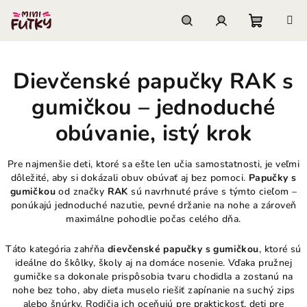
Prejsť
na
obsah
Nákupn
Hľadať
Prihlásenie
Dievčenské papučky RAK s
košík
gumičkou – jednoduché
obúvanie, istý krok
Pre najmenšie deti, ktoré sa ešte len učia samostatnosti, je veľmi
dôležité, aby si dokázali obuv obúvať aj bez pomoci.
Papučky s
gumičkou
od značky
RAK
sú navrhnuté práve s týmto cieľom –
ponúkajú jednoduché nazutie, pevné držanie na nohe a zároveň
maximálne pohodlie počas celého dňa.
Táto kategória zahŕňa
dievčenské papučky s gumičkou
, ktoré sú
ideálne do škôlky, školy aj na domáce nosenie. Vďaka pružnej
gumičke sa dokonale prispôsobia tvaru chodidla a zostanú na
nohe bez toho, aby dieťa muselo riešiť zapínanie na suchý zips
alebo šnúrky. Rodičia ich oceňujú pre praktickosť, deti pre