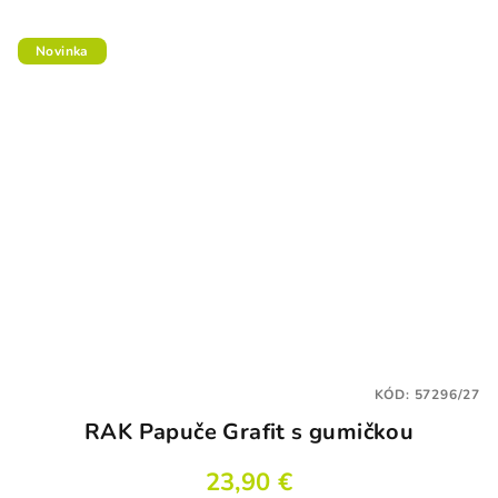
Novinka
KÓD:
57296/27
RAK Papuče Grafit s gumičkou
23,90 €