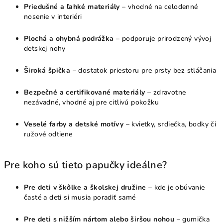
Priedušné a ľahké materiály
– vhodné na celodenné
r
nosenie v interiéri
v
k
Plochá a ohybná podrážka
– podporuje prirodzený vývoj
y
detskej nohy
v
ý
Široká špička
– dostatok priestoru pre prsty bez stláčania
p
i
Bezpečné a certifikované materiály
– zdravotne
s
nezávadné, vhodné aj pre citlivú pokožku
u
Veselé farby a detské motívy
– kvietky, srdiečka, bodky či
ružové odtiene
Pre koho sú tieto papučky ideálne?
Pre deti v škôlke a školskej družine
– kde je obúvanie
časté a deti si musia poradiť samé
Pre deti s nižším nártom alebo širšou nohou
– gumička