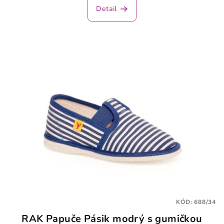
Detail
KÓD:
688/34
RAK Papuče Pásik modrý s gumičkou