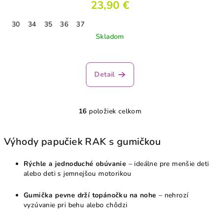
23,90 €
30
34
35
36
37
Skladom
Detail
16
položiek celkom
O
v
l
Výhody papučiek RAK s gumičkou
á
d
Rýchle a jednoduché obúvanie
– ideálne pre menšie deti
a
alebo deti s jemnejšou motorikou
c
i
Gumička pevne drží topánočku na nohe
– nehrozí
e
vyzúvanie pri behu alebo chôdzi
p