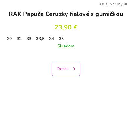
KÓD:
57305/30
RAK Papuče Ceruzky fialové s gumičkou
23,90 €
30
32
33
33,5
34
35
Skladom
Detail