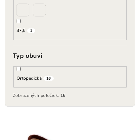
37,5
1
Typ obuvi
Ortopedická
16
Zobrazených položiek:
16
V
ý
p