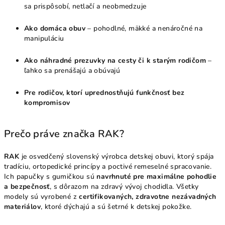
sa prispôsobí, netlačí a neobmedzuje
Ako domáca obuv
– pohodlné, mäkké a nenáročné na
manipuláciu
Ako náhradné prezuvky na cesty či k starým rodičom
–
ľahko sa prenášajú a obúvajú
Pre rodičov, ktorí uprednostňujú funkčnosť bez
kompromisov
Prečo práve značka RAK?
RAK
je osvedčený slovenský výrobca detskej obuvi, ktorý spája
tradíciu, ortopedické princípy a poctivé remeselné spracovanie.
Ich papučky s gumičkou sú
navrhnuté pre maximálne pohodlie
a bezpečnosť
, s dôrazom na zdravý vývoj chodidla. Všetky
modely sú vyrobené z
certifikovaných, zdravotne nezávadných
materiálov
, ktoré dýchajú a sú šetrné k detskej pokožke.