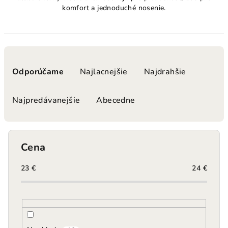
komfort a jednoduché nosenie.
R
a
Odporúčame
Najlacnejšie
Najdrahšie
d
e
Najpredávanejšie
Abecedne
n
i
e
Cena
p
r
23
€
24
€
o
d
u