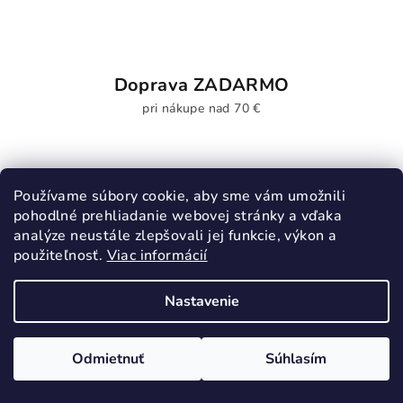
Doprava ZADARMO
pri nákupe nad 70 €
Používame súbory cookie, aby sme vám umožnili
Odoberať newsletter
pohodlné prehliadanie webovej stránky a vďaka
analýze neustále zlepšovali jej funkcie, výkon a
Email
použiteľnosť.
Viac informácií
Vložením e-mailu súhlasíte s
podmienkami ochrany
Nastavenie
osobných údajov
Odmietnuť
Súhlasím
Prihlásiť sa