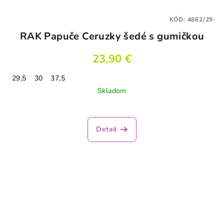
KÓD:
4862/29-
RAK Papuče Ceruzky šedé s gumičkou
23,90 €
29,5
30
37,5
Skladom
Detail