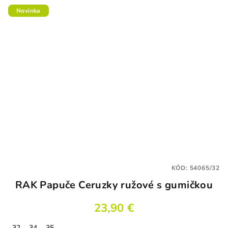
Novinka
KÓD:
54065/32
RAK Papuče Ceruzky ružové s gumičkou
23,90 €
32
34
35