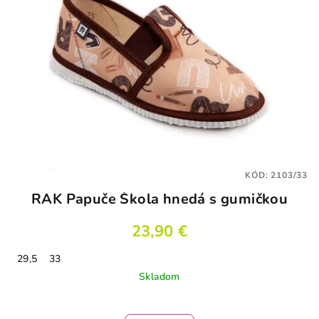
i
s
p
r
o
d
u
k
t
KÓD:
2103/33
o
RAK Papuče Škola hnedá s gumičkou
v
23,90 €
29,5
33
Skladom