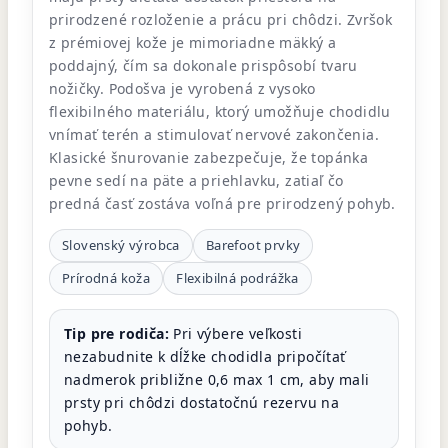
prirodzené rozloženie a prácu pri chôdzi. Zvršok
z prémiovej kože je mimoriadne mäkký a
poddajný, čím sa dokonale prispôsobí tvaru
nožičky. Podošva je vyrobená z vysoko
flexibilného materiálu, ktorý umožňuje chodidlu
vnímať terén a stimulovať nervové zakončenia.
Klasické šnurovanie zabezpečuje, že topánka
pevne sedí na päte a priehlavku, zatiaľ čo
predná časť zostáva voľná pre prirodzený pohyb.
Slovenský výrobca
Barefoot prvky
Prírodná koža
Flexibilná podrážka
Tip pre rodiča:
Pri výbere veľkosti
nezabudnite k dĺžke chodidla pripočítať
nadmerok približne 0,6 max 1 cm, aby mali
prsty pri chôdzi dostatočnú rezervu na
pohyb.