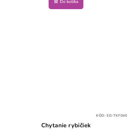
Do košíka
KÓD:
ED-TKF040
Chytanie rybičiek