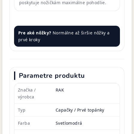
poskytuje nožičkám maximálne pohodlie.
Pre aké nôžky?
Normálne až širšie nôžky a
prvé kroky
Parametre produktu
Značka /
RAK
výrobca
Typ
Capačky / Prvé topánky
Farba
Svetlomodrá