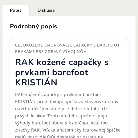
Popis
Diskusia
Podrobný popis
CELOKOŽENÉ ŠNUROVACIE CAPAČKY S BAREFOOT
PRVKAMI PRE ZDRAVÝ VÝVOJ NÔH
RAK kožené capačky s
prvkami barefoot
KRISTIÁN
RAK kožené capačky s prvkami barefoot
KRISTIÁN predstavujú špičkovú slovenskú obuv
navrhnutú špeciálne pre deti v období ich
prvých krokov. Tento model úspešne spája
výhody barefoot obuvi s tradičnou kvalitou
značky RAK. Vďaka anatomicky tvarovanej špičke
majú prsty dieťaťa dostatok priestoru na