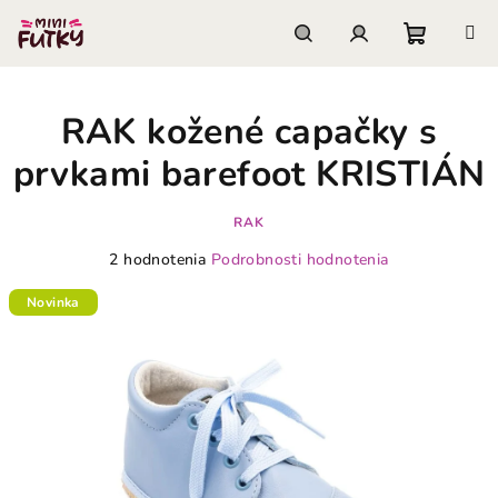
Prejsť
na
obsah
Nákupn
Hľadať
Prihlásenie
RAK kožené capačky s
košík
prvkami barefoot KRISTIÁN
RAK
Priemerné
2 hodnotenia
Podrobnosti hodnotenia
hodnotenie
produktu
Novinka
je
3,0
z
5
hviezdičiek.