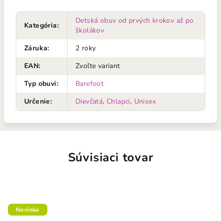
Detská obuv od prvých krokov až po
Kategória
:
školákov
Záruka
:
2 roky
EAN
:
Zvoľte variant
Typ obuvi
:
Barefoot
Určenie
:
Dievčatá
,
Chlapci
,
Unisex
Súvisiaci tovar
Novinka