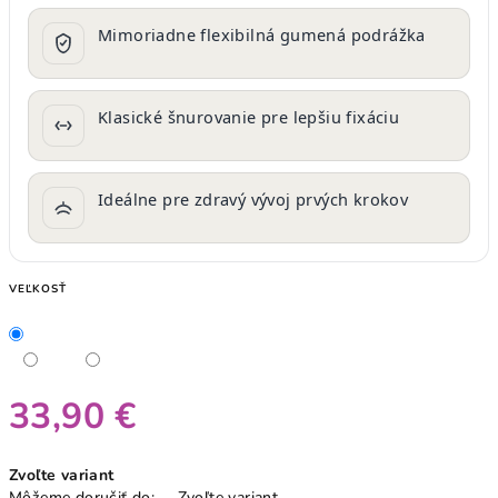
Mimoriadne flexibilná gumená podrážka
Klasické šnurovanie pre lepšiu fixáciu
Ideálne pre zdravý vývoj prvých krokov
VEĽKOSŤ
33,90 €
Jednotková
Zvoľte variant
cena:
Môžeme doručiť do:
Zvoľte variant