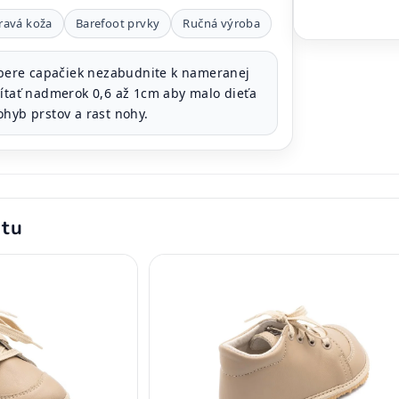
ravá koža
Barefoot prvky
Ručná výroba
bere capačiek nezabudnite k nameranej
čítať nadmerok 0,6 až 1cm aby malo dieťa
ohyb prstov a rast nohy.
ktu