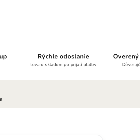
kup
Rýchle odoslanie
Overený 
tovaru skladom po prijatí platby
Dôverujú
ia