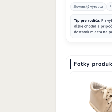
Slovenský výrobca
P
Tip pre rodiča:
Pri vý
dĺžke chodidla pripo
dostatok miesta na p
Fotky produ