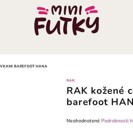
RVKAMI BAREFOOT HANA
RAK
RAK kožené c
barefoot HA
Priemerné
Neohodnotené
Podrobnosti 
hodnotenie