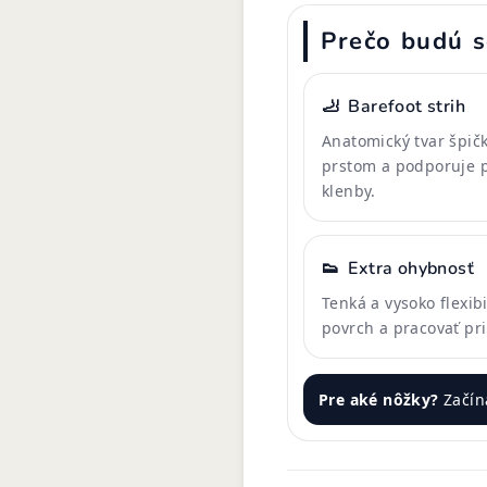
Prečo budú s
🦶
Barefoot strih
Anatomický tvar špičk
prstom a podporuje p
klenby.
👟
Extra ohybnosť
Tenká a vysoko flexi
povrch a pracovať pr
Pre aké nôžky?
Začín