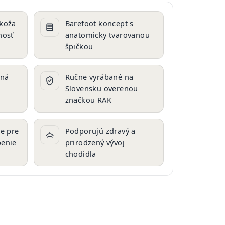
 koža
Barefoot koncept s
nosť
anatomicky tvarovanou
špičkou
lná
Ručne vyrábané na
Slovensku overenou
značkou RAK
ie pre
Podporujú zdravý a
benie
prirodzený vývoj
chodidla