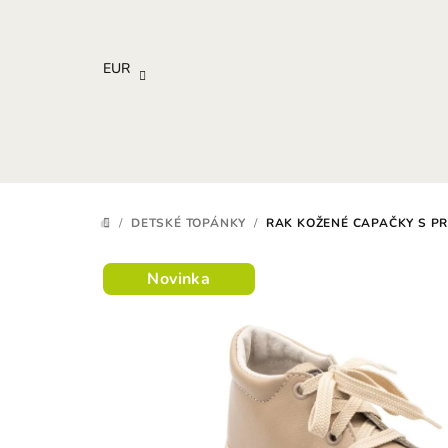
Prejsť
na
obsah
EUR
/
DETSKÉ TOPÁNKY
/
RAK KOŽENÉ CAPAČKY S P
DOMOV
Novinka