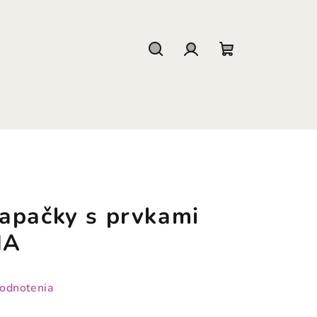
Hľadať
Prihlásenie
Nákupný
košík
apačky s prvkami
NA
hodnotenia