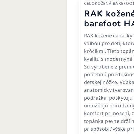
CELOKOŽENÁ BAREFOOT
RAK kožené
barefoot 
RAK kožené capačky 
voľbou pre deti, ktor
krôčikmi. Tieto topá
kvalitu s modernými 
Sú vyrobené z prémio
potrebnú priedušnos
detskej nôžke. Vďaka
anatomicky tvarovan
podrážka, poskytujú 
umožňujú prirodzený
komfort pri nosení, 
topánka pevne drží n
prispôsobiť výške pr