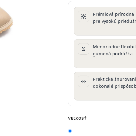
produktu
je
Prémiová prírodná
0,0
pre vysokú prieduš
z
5
hviezdičiek.
Mimoriadne flexibi
gumená podrážka
Praktické šnurovan
dokonalé prispôso
VEĽKOSŤ