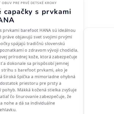
 OBUV PRE PRVÉ DETSKÉ KROKY
 capačky s prvkami
HANA
s prvkami barefoot HANA sú ideálnou
é práve objavujú svet svojimi prvými
nočky spájajú tradičnú slovenskú
poznatkami o zdravom vývoji chodidla.
vej prírodnej kože, ktorá zabezpečuje
ť a dokonale sa prispôsobí jemnej
 strihu s barefoot prvkami, ako je
á široká špička a mimoriadne ohybná
dostatok priestoru pre prsty a
 pohyb. Mäkká kožená stielka zvyšuje
zatiaľ čo šnurovanie zabezpečuje, že
a nohe a dá sa individuálne
iehlavku.