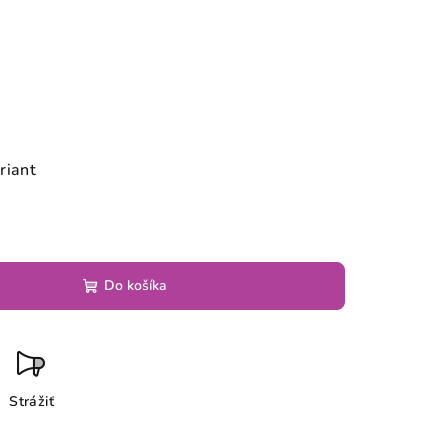
riant
Do košíka
Strážiť