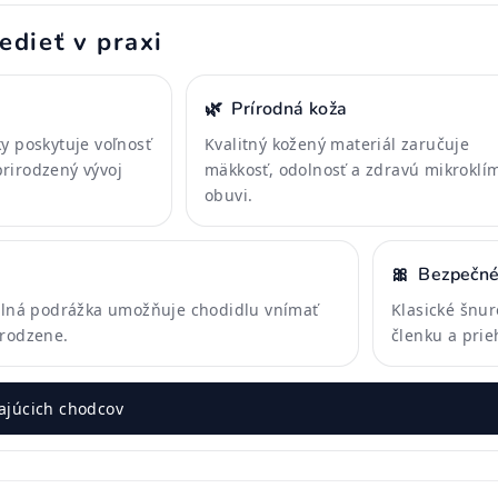
edieť v praxi
🌿
Prírodná koža
y poskytuje voľnosť
Kvalitný kožený materiál zaručuje
rirodzený vývoj
mäkkosť, odolnosť a zdravú mikroklí
obuvi.
🎀
Bezpečné
bilná podrážka umožňuje chodidlu vnímať
Klasické šnur
irodzene.
členku a prie
ajúcich chodcov