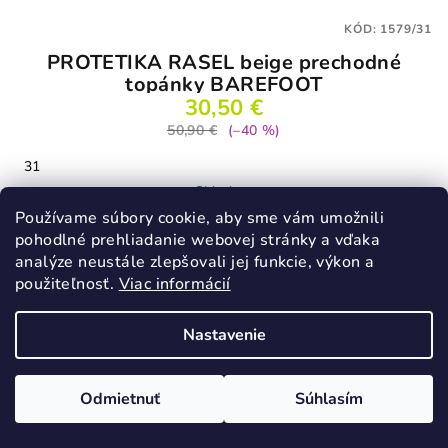
KÓD:
1579/31
PROTETIKA RASEL beige prechodné
topánky BAREFOOT
30,50 €
50,90 €
(–40 %)
31
Skladom
Používame súbory cookie, aby sme vám umožnili
pohodlné prehliadanie webovej stránky a vďaka
analýze neustále zlepšovali jej funkcie, výkon a
Detail
použiteľnosť.
Viac informácií
Nastavenie
VÝPREDAJ
Odmietnuť
Súhlasím