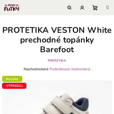
Prejsť
na
obsah
Nákupn
Hľadať
Prihlásenie
PROTETIKA VESTON White
košík
prechodné topánky
Barefoot
PROTETIKA
Priemerné
Neohodnotené
Podrobnosti hodnotenia
hodnotenie
produktu
Novinka
je
VÝPREDAJ
0,0
z
5
hviezdičiek.