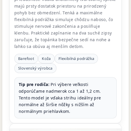
majú prsty dostatok priestoru na prirodzený
pohyb bez obmedzení. Tenká a maximálne
flexibilná podrážka simuluje chôdzu naboso, čo
stimuluje nervové zakončenia a posilňuje
klenbu. Praktické zapínanie na dva suché zipsy
zaručuje, že topánka bezpečne sedí na nohe a
ľahko sa obúva aj menším deťom.
Barefoot
Koža
Flexibilná podrážka
Slovenský výrobca
Tip pre rodiča:
Pri výbere veľkosti
odporúčame nadmerok cca 1 až 1,2 cm.
Tento model je vďaka strihu ideálny pre
normálne až širšie nôžky s nižším až
normálnym priehlavkom.