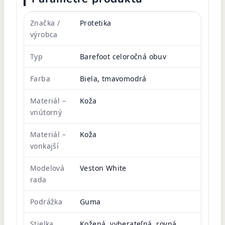
Značka /
Protetika
výrobca
Typ
Barefoot celoročná obuv
Farba
Biela, tmavomodrá
Materiál –
Koža
vnútorný
Materiál –
Koža
vonkajší
Modelová
Veston White
rada
Podrážka
Guma
Stielka
Kožená, vyberateľná, rovná