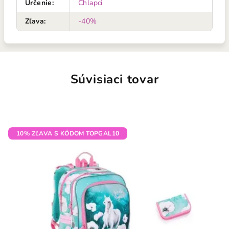
Určenie
:
Chlapci
Zľava
:
-40%
Súvisiaci tovar
10% ZĽAVA S KÓDOM TOPGAL10