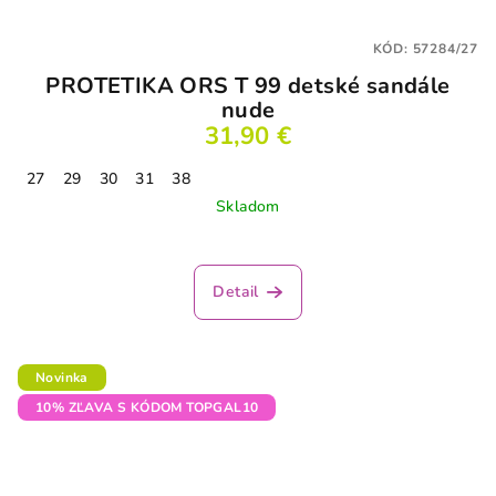
KÓD:
57284/27
PROTETIKA ORS T 99 detské sandále
nude
31,90 €
27
29
30
31
38
Skladom
Detail
Novinka
10% ZĽAVA S KÓDOM TOPGAL10