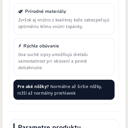
🌿
Prírodné materiály
Zvršok aj vnútro z kvalitnej kože zabezpečujú
optimálnu klímu vnútri topánky.
⚡
Rýchle obúvanie
Dva suché zipsy umožňujú dieťaťu
samostatnosť pri obúvaní a pevné
dotiahnutie.
Pre aké nôžky?
Normálne až širšie nôžky,
nižší až normálny priehlavok
Parametre produktu