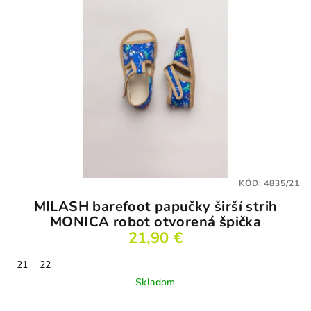
KÓD:
4835/21
MILASH barefoot papučky širší strih
MONICA robot otvorená špička
21,90 €
21
22
Skladom
Priemerné