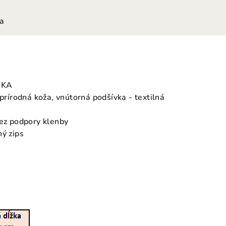
ia
IKA
 prírodná koža, vnútorná podšívka - textilná
bez podpory klenby
hý zips