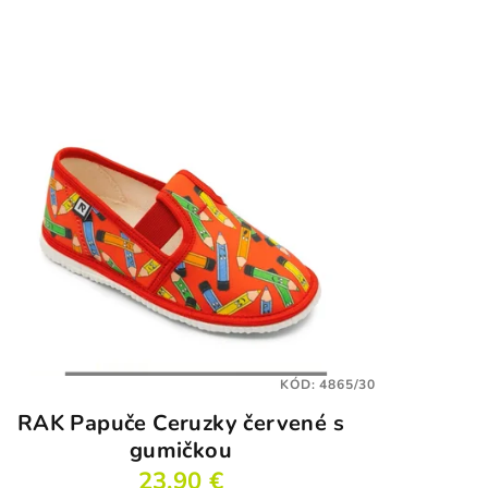
KÓD:
4865/30
RAK Papuče Ceruzky červené s
gumičkou
23,90 €