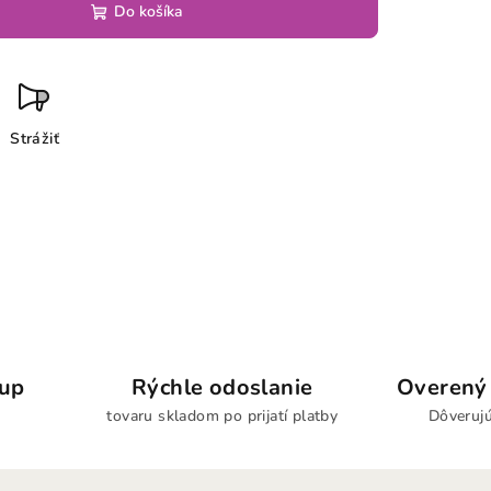
Do košíka
Strážiť
kup
Rýchle odoslanie
Overený 
tovaru skladom po prijatí platby
Dôverujú