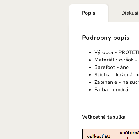
Popis
Diskus
Podrobný popis
Výrobca - PROTET
Materiál : zvršok -
Barefoot - áno
Stielka - kožená, 
Zapínanie - na suc
Farba - modrá
Veľkostná tabuľka