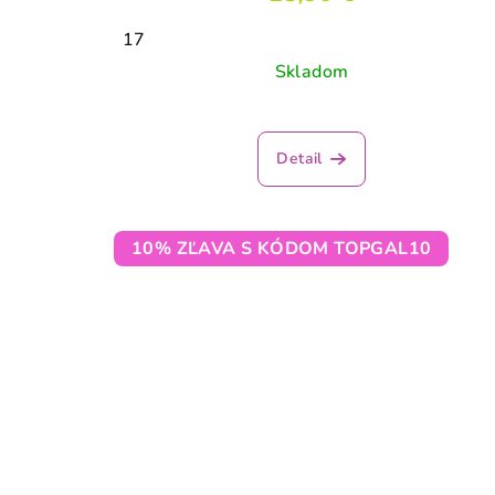
17
Skladom
Priemerné
hodnotenie
Detail
produktu
je
2,5
z
10% ZĽAVA S KÓDOM TOPGAL10
5
hviezdičiek.