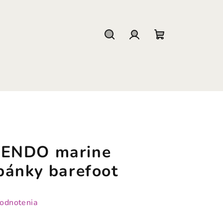
Hľadať
Prihlásenie
Nákupný
košík
ENDO marine
pánky barefoot
hodnotenia