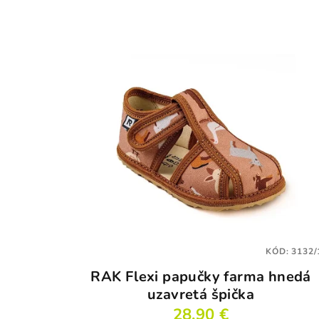
KÓD:
3132/
RAK Flexi papučky farma hnedá
uzavretá špička
28,90 €