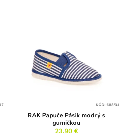
17
KÓD:
688/34
RAK Papuče Pásik modrý s
gumičkou
23,90 €