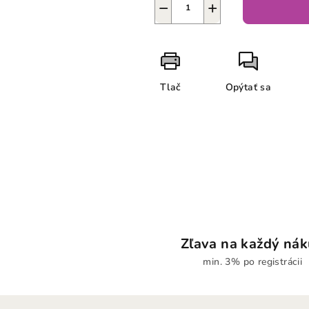
−
+
Tlač
Opýtať sa
Zľava na každý ná
min. 3% po registrácii