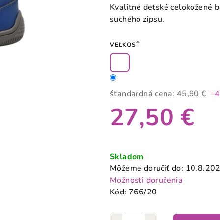
produktu
Kvalitné detské celokožené 
je
suchého zipsu.
0,0
z
VEĽKOSŤ
5
hviezdičiek.
štandardná cena:
45,90 €
–
27,50 €
Jednotková
cena:
Skladom
Môžeme doručiť do:
10.8.20
Možnosti doručenia
Kód:
766/20