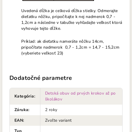
Uvedená dĺžka je celková dĺžka stielky. Odmerajte
dieťatku nôžku, pripočítajte k nej nadmerok 0,7 -
1,2cm a následne v tabuľke vyhľadajte veľkosť ktorá
vyhovuje tejto dĺžke.
Príklad: ak dieťatku nameráte nôžku 14cm,
pripočítate nadmerok 0,7 - 1,2cm = 14,7 - 15,2cm
(vyberiete veľkosť 23)
Dodatočné parametre
Detská obuv od prvých krokov až po
Kategória
:
školákov
Záruka
:
2 roky
EAN
:
Zvoľte variant
Typ