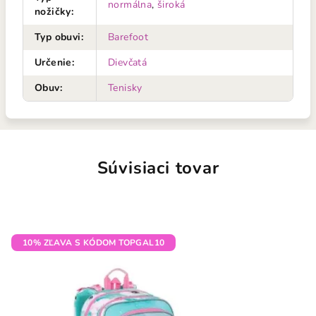
normálna
,
široká
nožičky
:
Typ obuvi
:
Barefoot
Určenie
:
Dievčatá
Obuv
:
Tenisky
Súvisiaci tovar
10% ZĽAVA S KÓDOM TOPGAL10