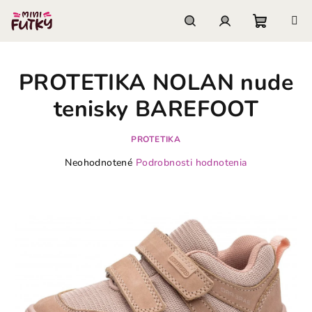
Prejsť
na
obsah
Nákupn
Hľadať
Prihlásenie
PROTETIKA NOLAN nude
košík
tenisky BAREFOOT
PROTETIKA
Priemerné
Neohodnotené
Podrobnosti hodnotenia
hodnotenie
produktu
je
0,0
z
5
hviezdičiek.