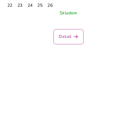
22
23
24
25
26
Skladom
Priemerné
hodnotenie
produktu
Detail
je
3,3
z
5
hviezdičiek.