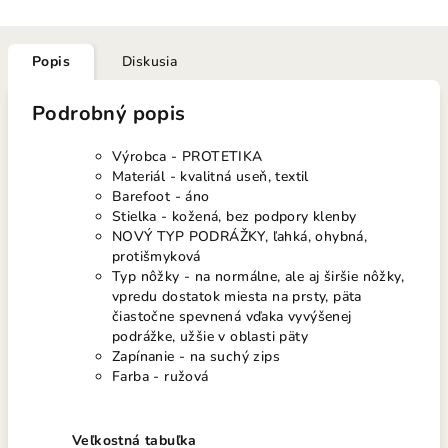
Popis
Diskusia
Podrobný popis
Výrobca - PROTETIKA
Materiál - kvalitná useň, textil
Barefoot - áno
Stielka - kožená, bez podpory klenby
NOVÝ TYP PODRÁŽKY, ľahká, ohybná,
protišmyková
Typ nôžky - na normálne, ale aj širšie nôžky,
vpredu dostatok miesta na prsty, päta
čiastočne spevnená vďaka vyvýšenej
podrážke, užšie v oblasti päty
Zapínanie - na suchý zips
Farba - ružová
Veľkostná tabuľka