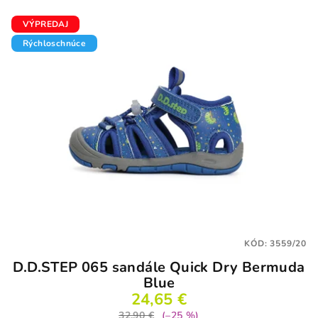
VÝPREDAJ
Rýchloschnúce
KÓD:
3559/20
D.D.STEP 065 sandále Quick Dry Bermuda
Blue
24,65 €
32,90 €
(–25 %)