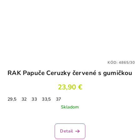
KÓD:
4865/30
RAK Papuče Ceruzky červené s gumičkou
23,90 €
29,5
32
33
33,5
37
Skladom
Detail