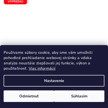
VÝPREDAJ
Používame súbory cookie, aby sme vám umožnili
pohodlné prehliadanie webovej stránky a vďaka
analýze neustále zlepšovali jej funkcie, výkon a
použiteľnosť.
Viac informácií
KÓD:
2989/19
Nastavenie
PROTETIKA OLGERS prechodné topánky
BAREFOOT
32,80 €
Odmietnuť
Súhlasím
46,90 €
(–30 %)