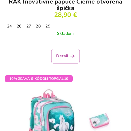
RAK Inovatívne papuče Čierne otvorená
špička
28,90 €
24
26
27
28
29
Skladom
Detail
10% ZĽAVA S KÓDOM TOPGAL10