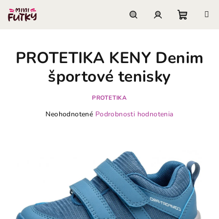
Prejsť
na
obsah
Nákupn
Hľadať
Prihlásenie
PROTETIKA KENY Denim
košík
športové tenisky
PROTETIKA
Priemerné
Neohodnotené
Podrobnosti hodnotenia
hodnotenie
produktu
je
0,0
z
5
hviezdičiek.