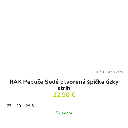
KÓD:
61133/27
RAK Papuče Šedé otvorená špička úzky
strih
22,90 €
27
29
29,5
Skladom