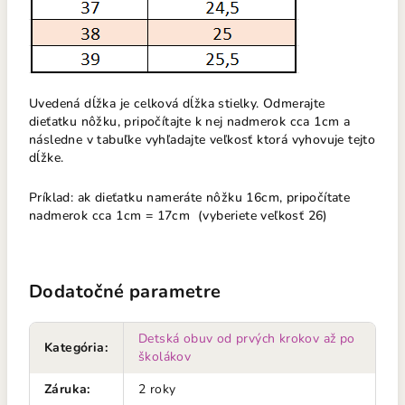
Uvedená dĺžka je celková dĺžka stielky. Odmerajte
dieťatku nôžku, pripočítajte k nej nadmerok cca 1cm a
následne v tabuľke vyhľadajte veľkosť ktorá vyhovuje tejto
dĺžke.
Príklad: ak dieťatku nameráte nôžku 16cm, pripočítate
nadmerok cca 1cm = 17cm (vyberiete veľkosť 26)
Dodatočné parametre
Detská obuv od prvých krokov až po
Kategória
:
školákov
Záruka
:
2 roky