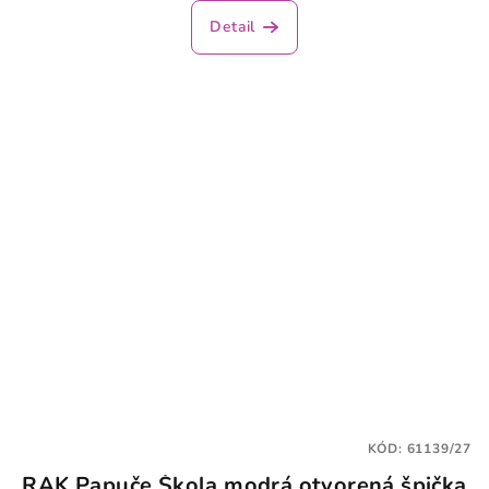
Detail
KÓD:
61139/27
RAK Papuče Škola modrá otvorená špička