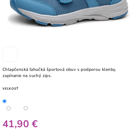
Chlapčenská ľahučká športová obuv s podporou klenby,
zapínanie na suchý zips.
VEĽKOSŤ
41,90 €
Jednotková