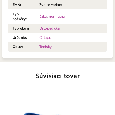
EAN
:
Zvoľte variant
Typ
úzka
,
normálna
nožičky
:
Typ obuvi
:
Ortopedická
Určenie
:
Chlapci
Obuv
:
Tenisky
Súvisiaci tovar