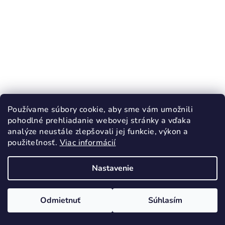
Používame súbory cookie, aby sme vám umožnili
pohodlné prehliadanie webovej stránky a vďaka
analýze neustále zlepšovali jej funkcie, výkon a
použiteľnosť.
Viac informácií
Nastavenie
KÓD:
4347/26
BEFADO tenisky SPORT - RING šedé
Odmietnuť
Súhlasím
27,90 €