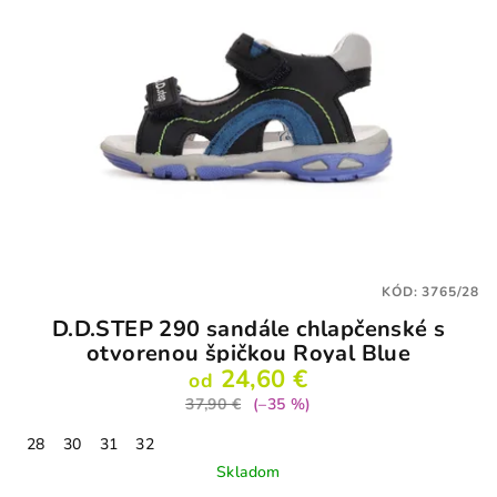
KÓD:
3765/28
D.D.STEP 290 sandále chlapčenské s
otvorenou špičkou Royal Blue
24,60 €
od
37,90 €
(–35 %)
28
30
31
32
Skladom