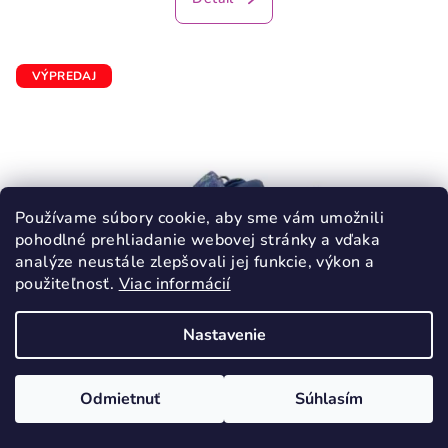
VÝPREDAJ
Používame súbory cookie, aby sme vám umožnili
pohodlné prehliadanie webovej stránky a vďaka
analýze neustále zlepšovali jej funkcie, výkon a
použiteľnosť.
Viac informácií
Nastavenie
KÓD:
3013/20
Odmietnuť
Súhlasím
PROTETIKA ROBY JEANS plátenky
BAREFOOT