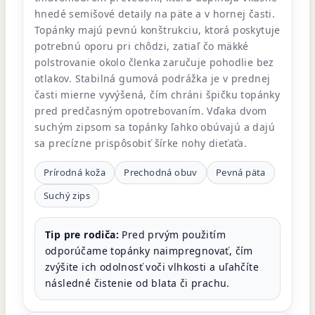
hnedé semišové detaily na päte a v hornej časti.
Topánky majú pevnú konštrukciu, ktorá poskytuje
potrebnú oporu pri chôdzi, zatiaľ čo mäkké
polstrovanie okolo členka zaručuje pohodlie bez
otlakov. Stabilná gumová podrážka je v prednej
časti mierne vyvýšená, čím chráni špičku topánky
pred predčasným opotrebovaním. Vďaka dvom
suchým zipsom sa topánky ľahko obúvajú a dajú
sa precízne prispôsobiť šírke nohy dieťaťa.
Prírodná koža
Prechodná obuv
Pevná päta
Suchý zips
Tip pre rodiča:
Pred prvým použitím
odporúčame topánky naimpregnovať, čím
zvýšite ich odolnosť voči vlhkosti a uľahčíte
následné čistenie od blata či prachu.