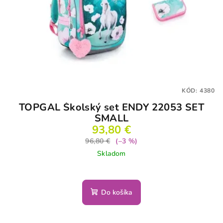
KÓD:
4380
TOPGAL Školský set ENDY 22053 SET
SMALL
93,80 €
96,80 €
(–3 %)
Skladom
Do košíka