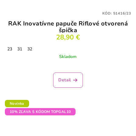
KÓD:
51416/23
RAK Inovatívne papuče Riflové otvorená
špička
28,90 €
23
31
32
Skladom
Detail
Novinka
10% ZĽAVA S KÓDOM TOPGAL10