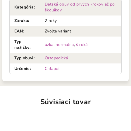
Detská obuv od prvých krokov až po
Kategória
:
školákov
Záruka
:
2 roky
EAN
:
Zvoľte variant
Typ
úzka
,
normálna
,
široká
nožičky
:
Typ obuvi
:
Ortopedická
Určenie
:
Chlapci
Súvisiaci tovar