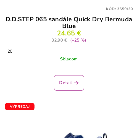
KÓD:
3559/20
D.D.STEP 065 sandále Quick Dry Bermuda
Blue
24,65 €
32,90 €
(–25 %)
20
Skladom
Priemerné
hodnotenie
produktu
Detail
je
3,6
z
5
VÝPREDAJ
hviezdičiek.