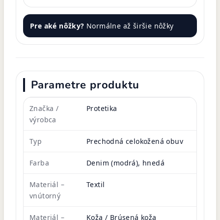
Pre aké nôžky?
Normálne až širšie nôžky
Parametre produktu
Značka /
Protetika
výrobca
Typ
Prechodná celokožená obuv
Farba
Denim (modrá), hnedá
Materiál –
Textil
vnútorný
Materiál –
Koža / Brúsená koža