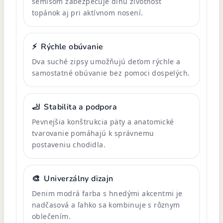
semišom zabezpečuje dlhú životnosť
topánok aj pri aktívnom nosení.
⚡
Rýchle obúvanie
Dva suché zipsy umožňujú deťom rýchle a
samostatné obúvanie bez pomoci dospelých.
🦶
Stabilita a podpora
Pevnejšia konštrukcia päty a anatomické
tvarovanie pomáhajú k správnemu
postaveniu chodidla.
🎨
Univerzálny dizajn
Denim modrá farba s hnedými akcentmi je
nadčasová a ľahko sa kombinuje s rôznym
oblečením.