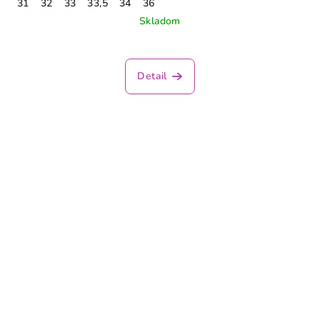
31
32
33
33,5
34
36
Skladom
Detail