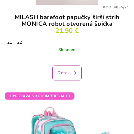
KÓD:
4835/21
MILASH barefoot papučky širší strih
MONICA robot otvorená špička
21,90 €
21
22
Skladom
Priemerné
hodnotenie
produktu
Detail
je
3,5
z
5
10% ZĽAVA S KÓDOM TOPGAL10
hviezdičiek.