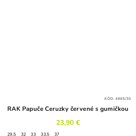
KÓD:
4865/30
RAK Papuče Ceruzky červené s gumičkou
23,90 €
29,5
32
33
33,5
37