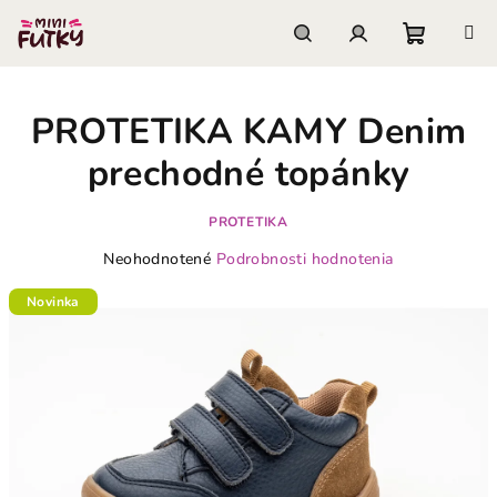
Prejsť
na
obsah
Nákupn
Hľadať
Prihlásenie
PROTETIKA KAMY Denim
košík
prechodné topánky
PROTETIKA
Priemerné
Neohodnotené
Podrobnosti hodnotenia
hodnotenie
produktu
Novinka
je
0,0
z
5
hviezdičiek.