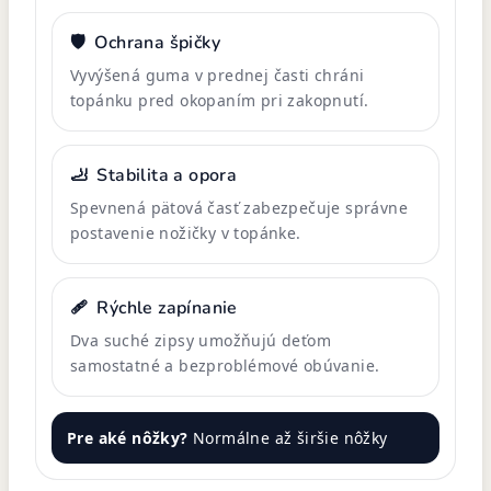
🛡️
Ochrana špičky
Vyvýšená guma v prednej časti chráni
topánku pred okopaním pri zakopnutí.
🦶
Stabilita a opora
Spevnená pätová časť zabezpečuje správne
postavenie nožičky v topánke.
🩹
Rýchle zapínanie
Dva suché zipsy umožňujú deťom
samostatné a bezproblémové obúvanie.
Pre aké nôžky?
Normálne až širšie nôžky