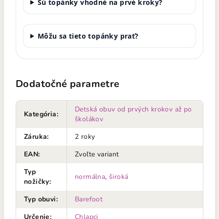
Sú topánky vhodné na prvé kroky?
Môžu sa tieto topánky prať?
Dodatočné parametre
Detská obuv od prvých krokov až po
Kategória
:
školákov
Záruka
:
2 roky
EAN
:
Zvoľte variant
Typ
normálna
,
široká
nožičky
:
Typ obuvi
:
Barefoot
Určenie
:
Chlapci