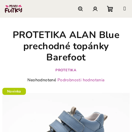
Prejsť
na
obsah
Nákupn
Hľadať
Prihlásenie
PROTETIKA ALAN Blue
košík
prechodné topánky
Barefoot
PROTETIKA
Priemerné
Neohodnotené
Podrobnosti hodnotenia
hodnotenie
produktu
Novinka
je
0,0
z
5
hviezdičiek.