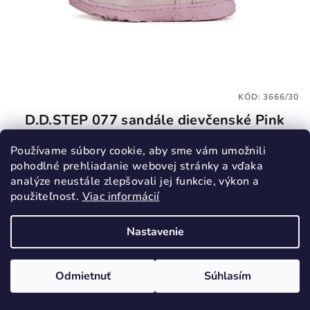
KÓD:
3666/30
D.D.STEP 077 sandále dievčenské Pink
Barefoot
26,55 €
Používame súbory cookie, aby sme vám umožnili
pohodlné prehliadanie webovej stránky a vďaka
40,90 €
(–35 %)
analýze neustále zlepšovali jej funkcie, výkon a
30
použiteľnosť.
Viac informácií
Skladom
Nastavenie
Detail
Odmietnuť
Súhlasím