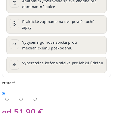
Anatomicky tvarovaná špička vhodná pre
dominantné palce
Praktické zapínanie na dva pevné suché
zipsy
Vyvýšená gumová špička proti
mechanickému poškodeniu
Vyberateľná kožená stielka pre ľahkú údržbu
VEĽKOSŤ
od
51,90 €