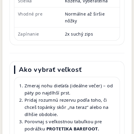
Stielka
Kožená, vyberateľná
Vhodné pre
Normálne až širšie
nôžky
Zapínanie
2x suchý zips
Ako vybrať veľkosť
Zmeraj nohu dieťaťa (ideálne večer) – od
päty po najdlhší prst.
Pridaj rozumnú rezervu podľa toho, či
chceš topánky skôr „na teraz“ alebo na
dlhšie obdobie.
Porovnaj s veľkostnou tabuľkou pre
podrážku
PROTETIKA BAREFOOT.