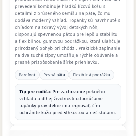
prevedení kombinuje hladkú lícovú kožu s
detailmi z brúseného semišu na päte, čo mu
dodáva moderný vzhľad. Topánky sú navrhnuté s
ohľadom na zdravý vývoj detských nôh,
disponujú spevnenou pätou pre lepšiu stabilitu
a flexibilnou gumovou podrážkou, ktorá uľahčuje
prirodzený pohyb pri chôdzi. Praktické zapínanie
na dva suché zipsy umožňuje rýchle obúvanie a
presné prispôsobenie šírke priehlavku.
Barefoot
Pevná päta
Flexibilná podrážka
Tip pre rodiča:
Pre zachovanie pekného
vzhľadu a dlhej životnosti odporúčame
topánky pravidelne impregnovať, čím
ochránite kožu pred vlhkosťou a nečistotami.