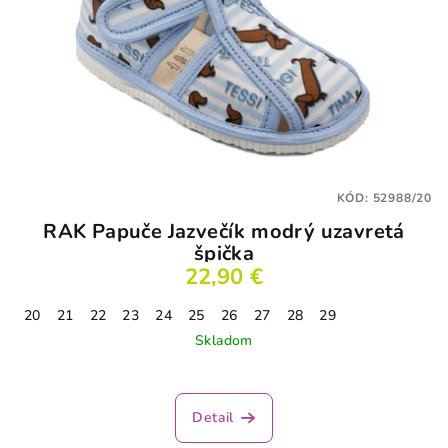
KÓD:
52988/20
RAK Papuče Jazvečík modrý uzavretá
špička
22,90 €
20
21
22
23
24
25
26
27
28
29
Skladom
Detail