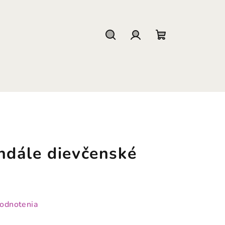
Hľadať
Prihlásenie
Nákupný
košík
dále dievčenské
hodnotenia