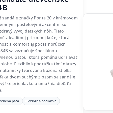
4B
é sandále značky Ponte 20 v krémovom
 jemnými pastelovými akcentmi sú
zdravý vývoj detských nôh. Tieto
é z kvalitnej prírodnej kože, ktorá
nosť a komfort aj počas horúcich
884B sa vyznačuje špeciálnou
vnenou pätou, ktorá pomáha udržiavať
polohe. Flexibilná podrážka tlmí nárazy
 anatomicky tvarovaná kožená stielka
ďaka dvom suchým zipsom sa sandále
výške priehlavku a umožnia dieťaťu
e.
evnená päta
Flexibilná podrážka