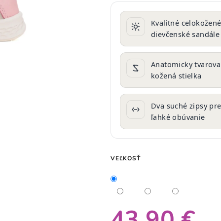
produktu
je
Kvalitné celokožen
0,0
dievčenské sandále
z
5
hviezdičiek.
Anatomicky tvarov
kožená stielka
Dva suché zipsy pr
ľahké obúvanie
VEĽKOSŤ
43,90 €