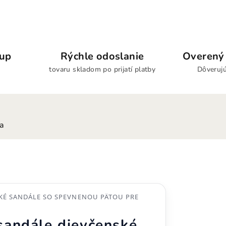
kup
Rýchle odoslanie
Overený 
tovaru skladom po prijatí platby
Dôverujú
ia
KÉ SANDÁLE SO SPEVNENOU PÄTOU PRE
andále dievčenské