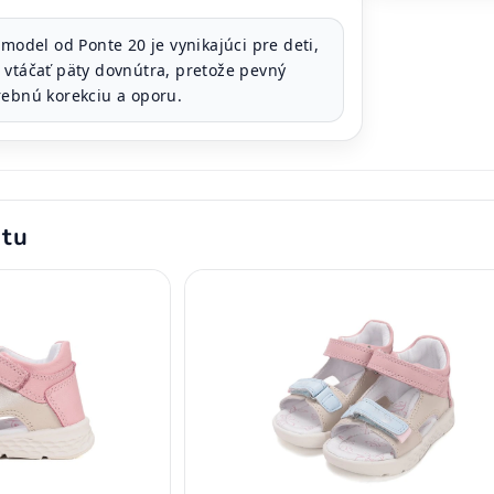
model od Ponte 20 je vynikajúci pre deti,
 vtáčať päty dovnútra, pretože pevný
rebnú korekciu a oporu.
ktu