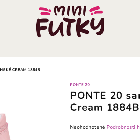
ENSKÉ CREAM 1884B
PONTE 20
PONTE 20 san
Cream 1884B
Priemerné
Neohodnotené
Podrobnosti 
hodnotenie