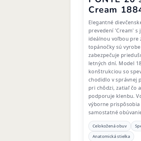
Cream 188
Elegantné dievčensk
prevedení 'Cream' s
ideálnou voľbou pre 
topánočky sú vyroben
zabezpečuje prieduš
letných dní. Model 1
konštrukciou so spe
chodidlo v správnej 
pri chôdzi, zatiaľ čo
podporuje klenbu. V
výborne prispôsobia 
samostatné obúvani
Celokožená obuv
Sp
Anatomická stielka