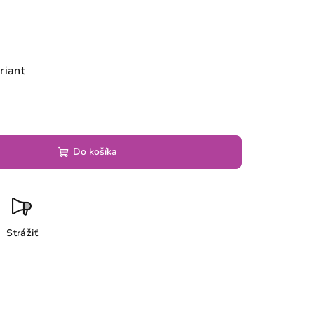
riant
Do košíka
Strážiť