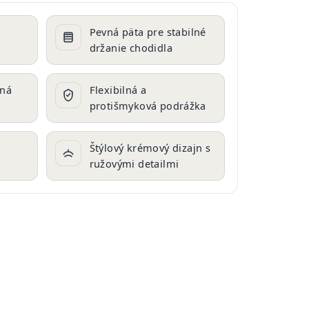
é
Pevná päta pre stabilné
držanie chodidla
aná
Flexibilná a
protišmyková podrážka
e
Štýlový krémový dizajn s
ružovými detailmi