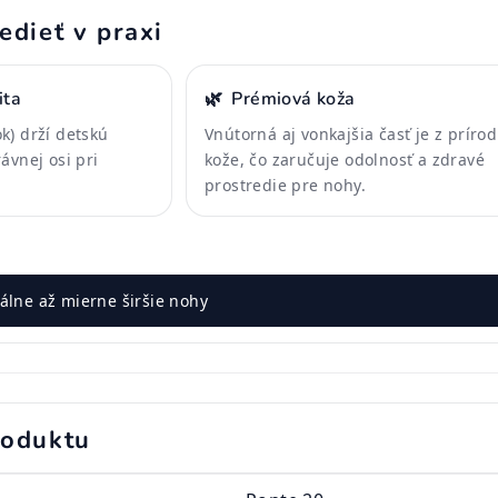
edieť v praxi
ita
🌿
Prémiová koža
k) drží detskú
Vnútorná aj vonkajšia časť je z príro
ávnej osi pri
kože, čo zaručuje odolnosť a zdravé
prostredie pre nohy.
lne až mierne širšie nohy
roduktu