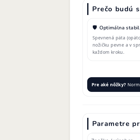
Prečo budú s
🛡️
Optimálna stabil
Spevnená päta (opäto
nožičku pevne a v spr
každom kroku.
Pre aké nôžky?
Normá
Parametre p