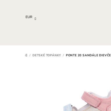
Prejsť
na
obsah
EUR
/
DETSKÉ TOPÁNKY
/
PONTE 20 SANDÁLE DIEVČ
DOMOV