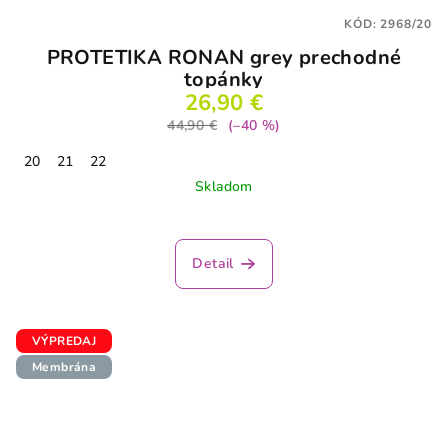
KÓD:
2968/20
PROTETIKA RONAN grey prechodné
topánky
26,90 €
44,90 €
(–40 %)
20
21
22
Skladom
Detail
VÝPREDAJ
Membrána