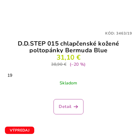
KÓD:
3463/19
D.D.STEP 015 chlapčenské kožené
poltopánky Bermuda Blue
31,10 €
38,90 €
(–20 %)
19
Skladom
Detail
VÝPREDAJ