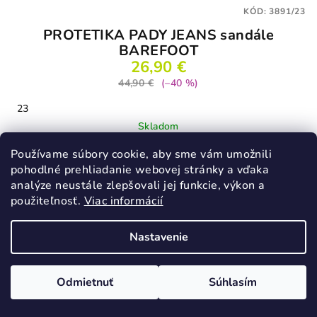
KÓD:
3891/23
PROTETIKA PADY JEANS sandále
BAREFOOT
26,90 €
44,90 €
(–40 %)
23
Skladom
Používame súbory cookie, aby sme vám umožnili
pohodlné prehliadanie webovej stránky a vďaka
Detail
analýze neustále zlepšovali jej funkcie, výkon a
použiteľnosť.
Viac informácií
Nastavenie
VÝPREDAJ
Odmietnuť
Súhlasím