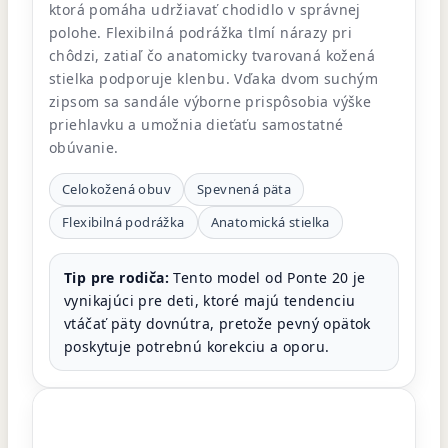
ktorá pomáha udržiavať chodidlo v správnej
polohe. Flexibilná podrážka tlmí nárazy pri
chôdzi, zatiaľ čo anatomicky tvarovaná kožená
stielka podporuje klenbu. Vďaka dvom suchým
zipsom sa sandále výborne prispôsobia výške
priehlavku a umožnia dieťaťu samostatné
obúvanie.
Celokožená obuv
Spevnená päta
Flexibilná podrážka
Anatomická stielka
Tip pre rodiča:
Tento model od Ponte 20 je
vynikajúci pre deti, ktoré majú tendenciu
vtáčať päty dovnútra, pretože pevný opätok
poskytuje potrebnú korekciu a oporu.