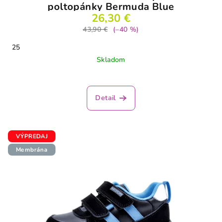
poltopánky Bermuda Blue
26,30 €
43,90 €
(–40 %)
25
Skladom
Detail
VÝPREDAJ
Membrána