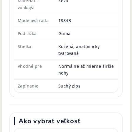
Materiál –
Koža
vonkajší
Modelová rada
1884B
Podrážka
Guma
Stielka
Kožená, anatomicky
tvarovaná
Vhodné pre
Normálne až mierne širšie
nohy
Zapínanie
Suchý zips
Ako vybrať veľkosť