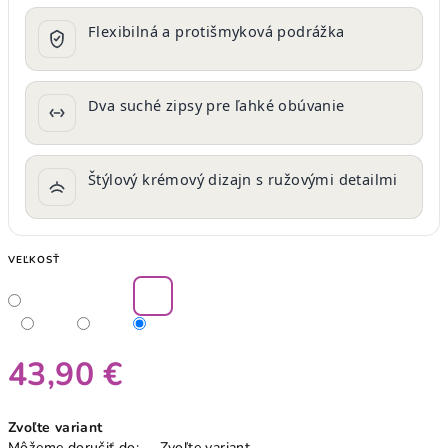
Flexibilná a protišmyková podrážka
Dva suché zipsy pre ľahké obúvanie
Štýlový krémový dizajn s ružovými detailmi
VEĽKOSŤ
43,90 €
Jednotková
Zvoľte variant
cena:
Môžeme doručiť do:
Zvoľte variant