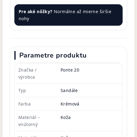
Pre aké nôžky?
Normálne až mierne širšie
nohy
Parametre produktu
Značka /
Ponte 20
výrobca
Typ
Sandále
Farba
Krémová
Materiál –
Koža
vnútorný