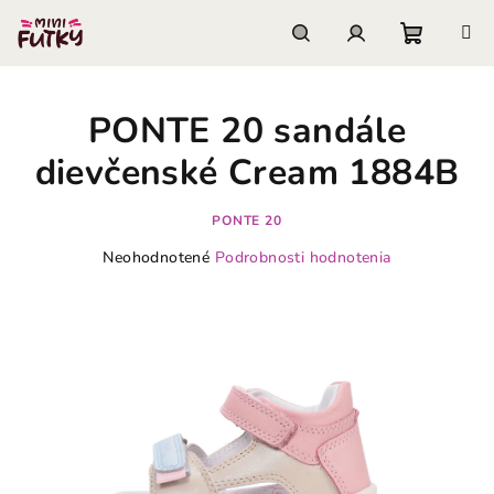
Prejsť
na
obsah
Nákupn
Hľadať
Prihlásenie
PONTE 20 sandále
košík
dievčenské Cream 1884B
PONTE 20
Priemerné
Neohodnotené
Podrobnosti hodnotenia
hodnotenie
produktu
je
0,0
z
5
hviezdičiek.