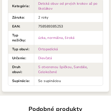
Detská obuv od prvých krokov až po
Kategória
:
školákov
Záruka
:
2 roky
EAN
:
758589385253
Typ
úzka
,
normálna
,
široká
nožičky
:
Typ obuvi
:
Ortopedická
Určenie
:
Dievčatá
Druh
S otvorenou špičkou
,
Sandále
,
obuvi
:
Celokožené
Supinácia
:
So supináciou
Podobné produkty