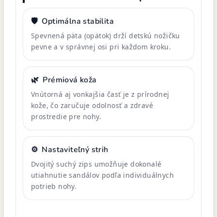
🛡️
Optimálna stabilita
Spevnená päta (opätok) drží detskú nožičku
pevne a v správnej osi pri každom kroku.
🌿
Prémiová koža
Vnútorná aj vonkajšia časť je z prírodnej
kože, čo zaručuje odolnosť a zdravé
prostredie pre nohy.
⚙️
Nastaviteľný strih
Dvojitý suchý zips umožňuje dokonalé
utiahnutie sandálov podľa individuálnych
potrieb nohy.