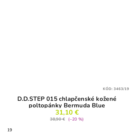
KÓD:
3463/19
D.D.STEP 015 chlapčenské kožené
poltopánky Bermuda Blue
31,10 €
38,90 €
(–20 %)
19