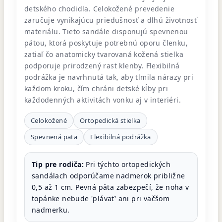
detského chodidla. Celokožené prevedenie
zaručuje vynikajúcu priedušnosť a dlhú životnosť
materiálu. Tieto sandále disponujú spevnenou
pätou, ktorá poskytuje potrebnú oporu členku,
zatiaľ čo anatomicky tvarovaná kožená stielka
podporuje prirodzený rast klenby. Flexibilná
podrážka je navrhnutá tak, aby tlmila nárazy pri
každom kroku, čím chráni detské kĺby pri
každodenných aktivitách vonku aj v interiéri.
Celokožené
Ortopedická stielka
Spevnená päta
Flexibilná podrážka
Tip pre rodiča:
Pri týchto ortopedických
sandálach odporúčame nadmerok približne
0,5 až 1 cm. Pevná päta zabezpečí, že noha v
topánke nebude 'plávať' ani pri väčšom
nadmerku.