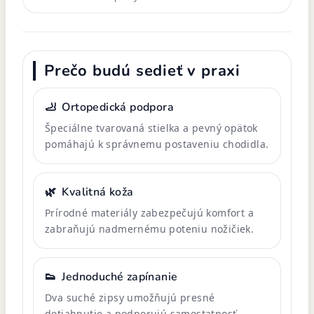
Prečo budú sedieť v praxi
🦶
Ortopedická podpora
Špeciálne tvarovaná stielka a pevný opätok
pomáhajú k správnemu postaveniu chodidla.
🌿
Kvalitná koža
Prírodné materiály zabezpečujú komfort a
zabraňujú nadmernému poteniu nožičiek.
👟
Jednoduché zapínanie
Dva suché zipsy umožňujú presné
dotiahnutie a podporujú samostatnosť