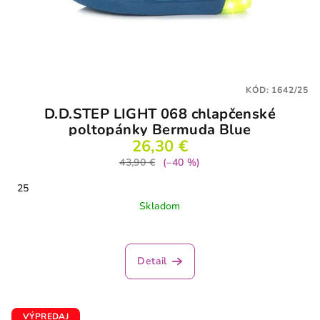
KÓD:
1642/25
D.D.STEP LIGHT 068 chlapčenské
poltopánky Bermuda Blue
26,30 €
43,90 €
(–40 %)
25
Skladom
Detail
VÝPREDAJ