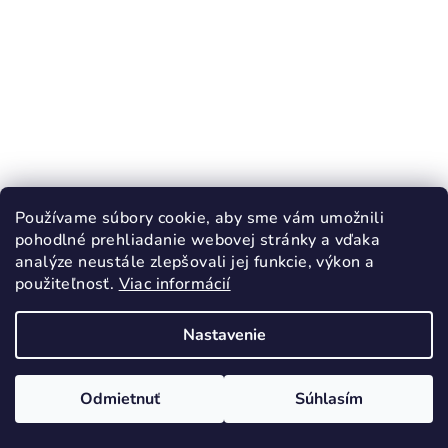
KÓD:
3891/23
Používame súbory cookie, aby sme vám umožnili
PROTETIKA PADY JEANS sandále
pohodlné prehliadanie webovej stránky a vďaka
BAREFOOT
analýze neustále zlepšovali jej funkcie, výkon a
26,90 €
použiteľnosť.
Viac informácií
44,90 €
(–40 %)
Nastavenie
23
Skladom
Odmietnuť
Súhlasím
Detail