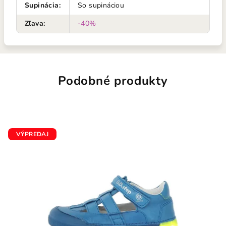
Supinácia
:
So supináciou
Zľava
:
-40%
Podobné produkty
VÝPREDAJ