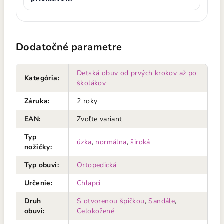
Dodatočné parametre
Detská obuv od prvých krokov až po
Kategória
:
školákov
Záruka
:
2 roky
EAN
:
Zvoľte variant
Typ
úzka
,
normálna
,
široká
nožičky
:
Typ obuvi
:
Ortopedická
Určenie
:
Chlapci
Druh
S otvorenou špičkou
,
Sandále
,
obuvi
:
Celokožené