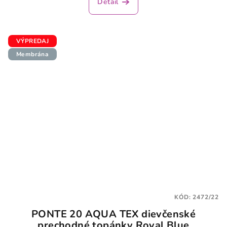
Detail
VÝPREDAJ
Membrána
KÓD:
2472/22
PONTE 20 AQUA TEX dievčenské
prechodné topánky Royal Blue