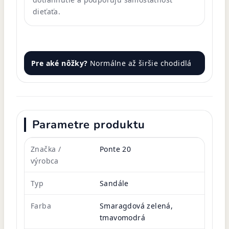
dieťaťa.
Pre aké nôžky?
Normálne až širšie chodidlá
Parametre produktu
Značka /
Ponte 20
výrobca
Typ
Sandále
Farba
Smaragdová zelená,
tmavomodrá