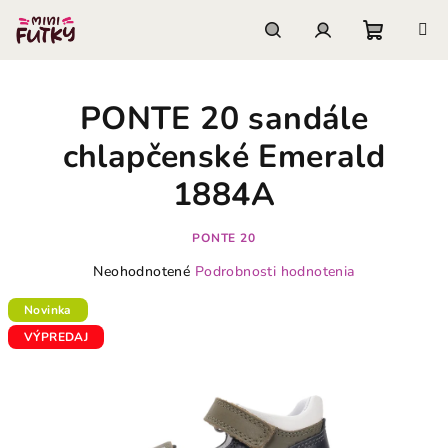
Prejsť
na
obsah
Nákupn
Hľadať
Prihlásenie
PONTE 20 sandále
košík
chlapčenské Emerald
1884A
PONTE 20
Priemerné
Neohodnotené
Podrobnosti hodnotenia
hodnotenie
produktu
Novinka
je
VÝPREDAJ
0,0
z
5
hviezdičiek.