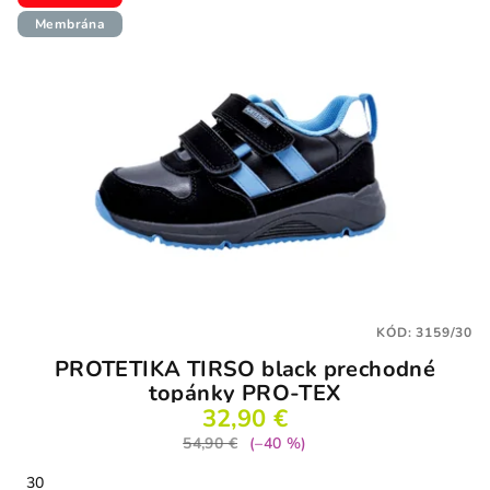
Membrána
KÓD:
3159/30
PROTETIKA TIRSO black prechodné
topánky PRO-TEX
32,90 €
54,90 €
(–40 %)
30