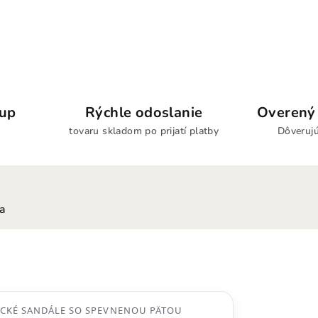
kup
Rýchle odoslanie
Overený 
tovaru skladom po prijatí platby
Dôverujú
ia
CKÉ SANDÁLE SO SPEVNENOU PÄTOU