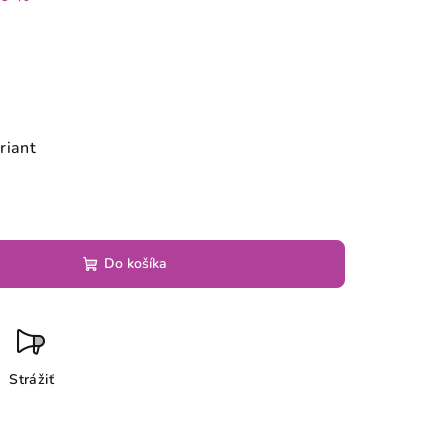
riant
Do košíka
Strážiť