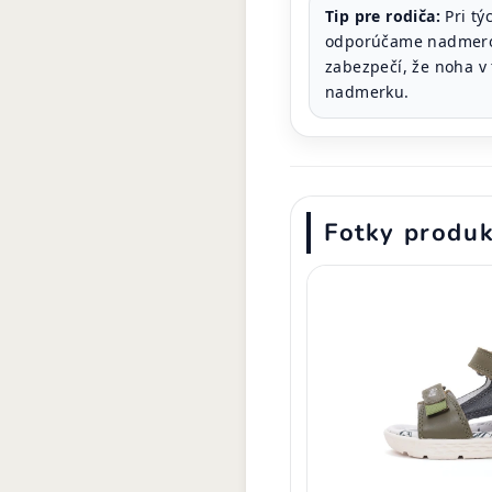
Tip pre rodiča:
Pri tý
odporúčame nadmerok
zabezpečí, že noha v
nadmerku.
Fotky produ