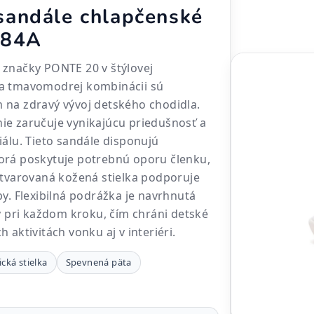
andále chlapčenské
884A
 značky PONTE 20 v štýlovej
a tmavomodrej kombinácii sú
 na zdravý vývoj detského chodidla.
ie zaručuje vynikajúcu priedušnosť a
iálu. Tieto sandále disponujú
orá poskytuje potrebnú oporu členku,
 tvarovaná kožená stielka podporuje
by. Flexibilná podrážka je navrhnutá
zy pri každom kroku, čím chráni detské
 aktivitách vonku aj v interiéri.
cká stielka
Spevnená päta