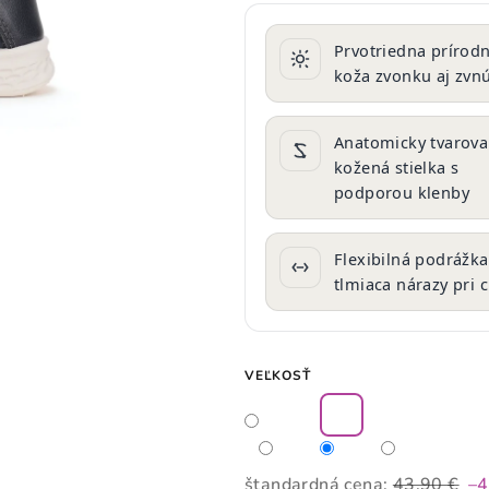
produktu
je
Prvotriedna prírod
0,0
koža zvonku aj zvn
z
5
hviezdičiek.
Anatomicky tvarov
kožená stielka s
podporou klenby
Flexibilná podrážka
tlmiaca nárazy pri 
VEĽKOSŤ
štandardná cena:
43,90 €
–