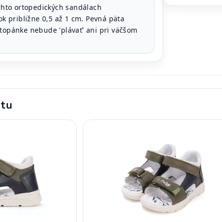
chto ortopedických sandálach
 približne 0,5 až 1 cm. Pevná päta
 topánke nebude 'plávať' ani pri väčšom
ktu