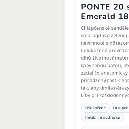
PONTE 20 s
Emerald 1
Chlapčenské sandále
smaragdovo zelenej 
navrhnuté s dôrazom
Celokožené preveden
dlhú životnosť mater
spevnenou pätou, kt
zatiaľ čo anatomicky
prirodzený rast klen
tak, aby tlmila nára
kĺby pri každodenných
Celokožené
Ortopedi
Flexibilná podrážka