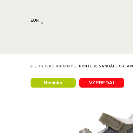
Prejsť
na
obsah
EUR
/
DETSKÉ TOPÁNKY
/
PONTE 20 SANDÁLE CHLAP
DOMOV
Novinka
VÝPREDAJ