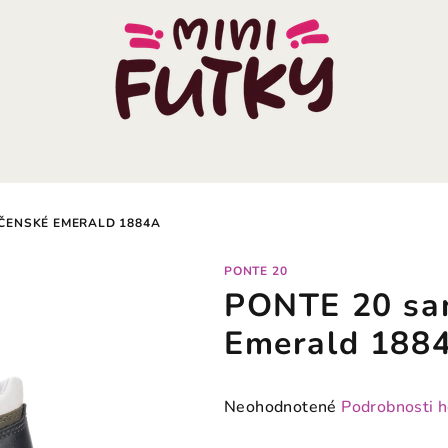
ČENSKÉ EMERALD 1884A
PONTE 20
PONTE 20 san
Emerald 188
Priemerné
Neohodnotené
Podrobnosti 
hodnotenie