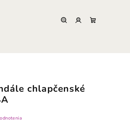
Hľadať
Prihlásenie
Nákupný
košík
dále chlapčenské
4A
hodnotenia