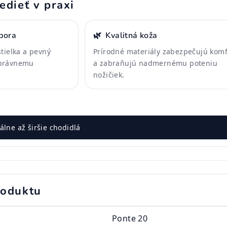
edieť v praxi
pora
🌿
Kvalitná koža
tielka a pevný
Prírodné materiály zabezpečujú komf
správnemu
a zabraňujú nadmernému poteniu
nožičiek.
lne až širšie chodidlá
roduktu
Ponte 20