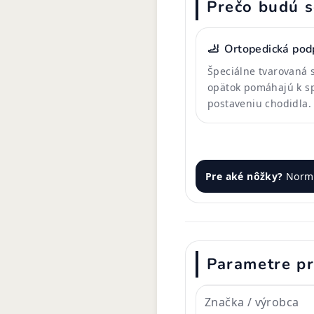
Prečo budú s
🦶
Ortopedická pod
Špeciálne tvarovaná s
opätok pomáhajú k 
postaveniu chodidla.
Pre aké nôžky?
Normá
Parametre p
Značka / výrobca