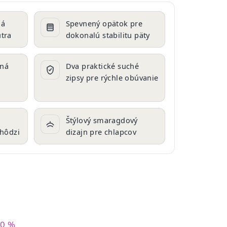
ná
Spevnený opätok pre
útra
dokonalú stabilitu päty
aná
Dva praktické suché
zipsy pre rýchle obúvanie
Štýlový smaragdový
chôdzi
dizajn pre chlapcov
40 %