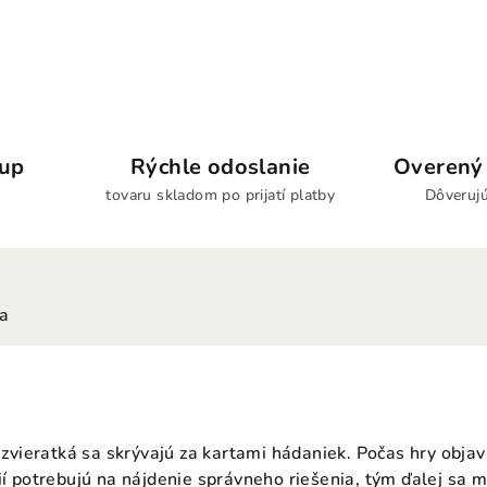
kup
Rýchle odoslanie
Overený 
tovaru skladom po prijatí platby
Dôverujú
ia
é zvieratká sa skrývajú za kartami hádaniek. Počas hry objav
ií potrebujú na nájdenie správneho riešenia, tým ďalej sa 