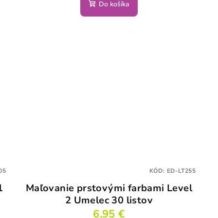
Do košíka
05
KÓD:
ED-LT255
1
Maľovanie prstovými farbami Level
2 Umelec 30 listov
6,95 €