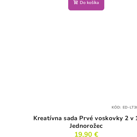
Do košíka
KÓD:
ED-LT3
Kreatívna sada Prvé voskovky 2 v 
Jednorožec
19,90 €