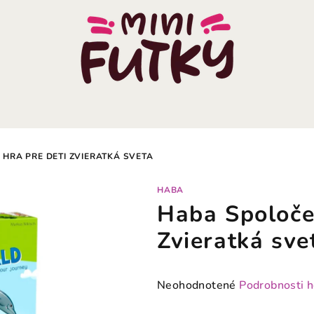
HRA PRE DETI ZVIERATKÁ SVETA
HABA
Haba Spoloče
Zvieratká sve
Priemerné
Neohodnotené
Podrobnosti 
hodnotenie