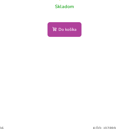
Skladom
Do košíka
06
KÓD:
J07899