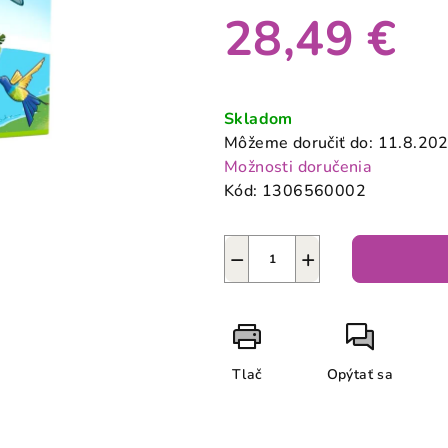
produktu
28,49 €
je
0,0
z
Jednotková
5
cena:
Skladom
hviezdičiek.
Môžeme doručiť do:
11.8.20
Možnosti doručenia
Kód:
1306560002
−
+
Tlač
Opýtať sa