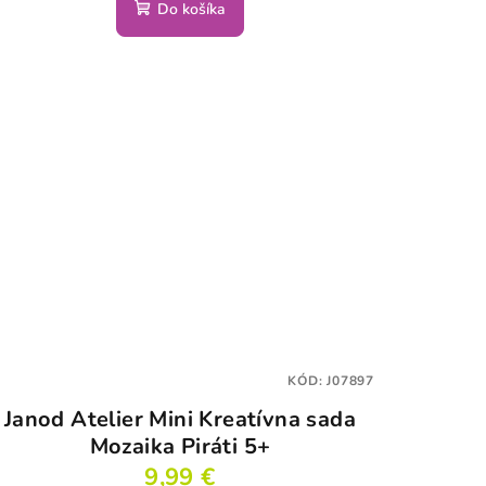
Do košíka
KÓD:
J07897
Janod Atelier Mini Kreatívna sada
Mozaika Piráti 5+
9,99 €