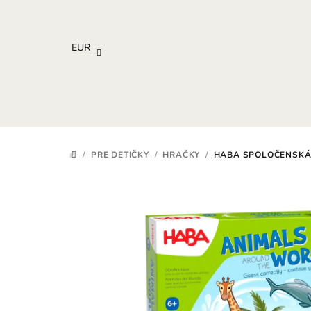
Prejsť
na
obsah
EUR
/
PRE DETIČKY
/
HRAČKY
/
HABA SPOLOČENSKÁ 
DOMOV