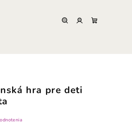
Hľadať
Prihlásenie
Nákupný
košík
nská hra pre deti
ta
hodnotenia