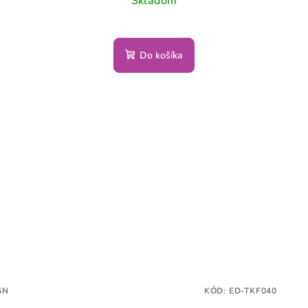
Skladom
Do košíka
5N
KÓD:
ED-TKF040