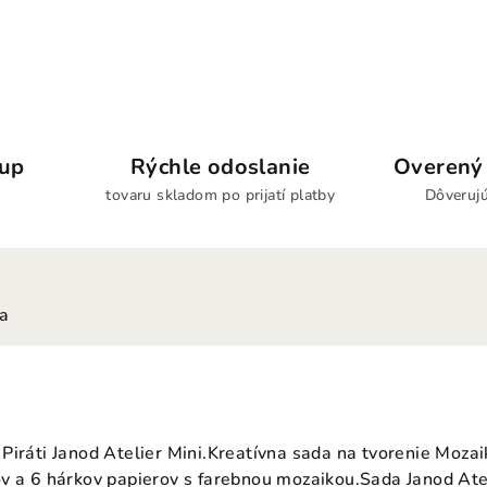
kup
Rýchle odoslanie
Overený 
tovaru skladom po prijatí platby
Dôverujú
ia
iráti Janod Atelier Mini.Kreatívna sada na tvorenie Mozaik
v a 6 hárkov papierov s farebnou mozaikou.Sada Janod Ateli