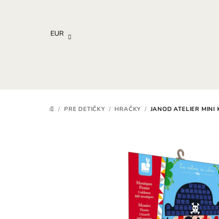
Prejsť
na
obsah
EUR
/
PRE DETIČKY
/
HRAČKY
/
JANOD ATELIER MINI
DOMOV