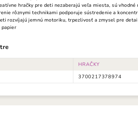
reatívne hračky pre deti nezaberajú veľa miesta, sú vhodné 
orenie rôznymi technikami podporuje sústredenie a koncentr
i deti rozvíjajú jemnú motoriku, trpezlivosť a zmysel pre de
 papier
tre
HRAČKY
3700217378974