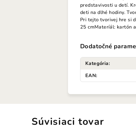
predstavivosti u detí. K
deti na dlhé hodiny. Tv
Pri tejto tvorivej hre s
25 cmMateríál: kartón a
Dodatočné parame
Kategória
:
EAN
:
Súvisiaci tovar