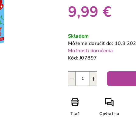
produktu
9,99 €
je
0,0
z
Jednotková
5
cena:
Skladom
hviezdičiek.
Môžeme doručiť do:
10.8.20
Možnosti doručenia
Kód:
J07897
−
+
Tlač
Opýtať sa