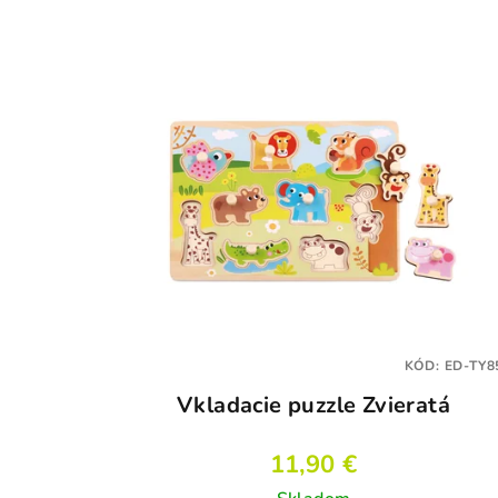
KÓD:
ED-TY8
Vkladacie puzzle Zvieratá
11,90 €