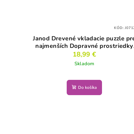
KÓD:
J071
Janod Drevené vkladacie puzzle pr
najmenších Dopravné prostriedky
Chunky
18,99 €
Skladom
Do košíka