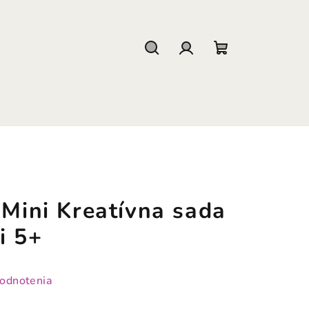
Hľadať
Prihlásenie
Nákupný
košík
 Mini Kreatívna sada
i 5+
hodnotenia