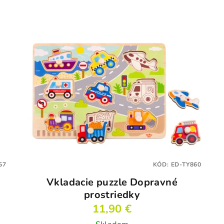
57
KÓD:
ED-TY860
Vkladacie puzzle Dopravné
prostriedky
11,90 €